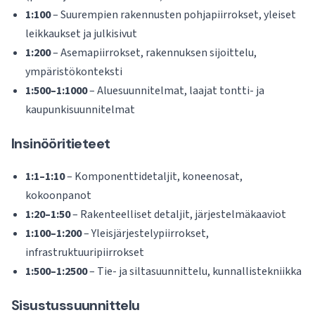
1:100
– Suurempien rakennusten pohjapiirrokset, yleiset
leikkaukset ja julkisivut
1:200
– Asemapiirrokset, rakennuksen sijoittelu,
ympäristökonteksti
1:500–1:1000
– Aluesuunnitelmat, laajat tontti- ja
kaupunkisuunnitelmat
Insinööritieteet
1:1–1:10
– Komponenttidetaljit, koneenosat,
kokoonpanot
1:20–1:50
– Rakenteelliset detaljit, järjestelmäkaaviot
1:100–1:200
– Yleisjärjestelypiirrokset,
infrastruktuuripiirrokset
1:500–1:2500
– Tie- ja siltasuunnittelu, kunnallistekniikka
Sisustussuunnittelu