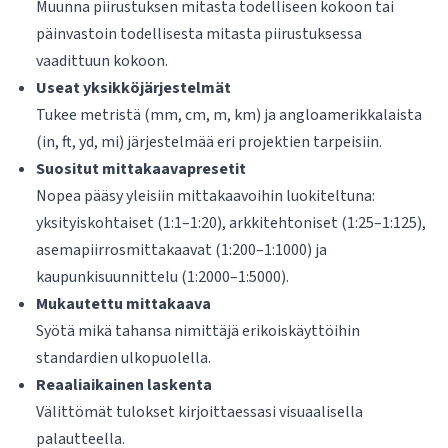
Muunna piirustuksen mitasta todelliseen kokoon tai
päinvastoin todellisesta mitasta piirustuksessa
vaadittuun kokoon.
Useat yksikköjärjestelmät
Tukee metristä (mm, cm, m, km) ja angloamerikkalaista
(in, ft, yd, mi) järjestelmää eri projektien tarpeisiin.
Suositut mittakaavapresetit
Nopea pääsy yleisiin mittakaavoihin luokiteltuna:
yksityiskohtaiset (1:1–1:20), arkkitehtoniset (1:25–1:125),
asemapiirrosmittakaavat (1:200–1:1000) ja
kaupunkisuunnittelu (1:2000–1:5000).
Mukautettu mittakaava
Syötä mikä tahansa nimittäjä erikoiskäyttöihin
standardien ulkopuolella.
Reaaliaikainen laskenta
Välittömät tulokset kirjoittaessasi visuaalisella
palautteella.