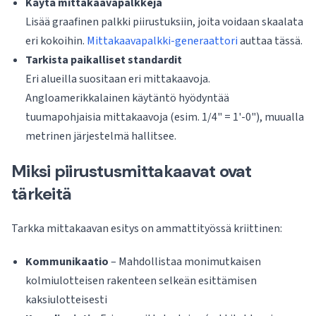
Käytä mittakaavapalkkeja
Lisää graafinen palkki piirustuksiin, joita voidaan skaalata
eri kokoihin.
Mittakaavapalkki-generaattori
auttaa tässä.
Tarkista paikalliset standardit
Eri alueilla suositaan eri mittakaavoja.
Angloamerikkalainen käytäntö hyödyntää
tuumapohjaisia mittakaavoja (esim. 1/4" = 1'-0"), muualla
metrinen järjestelmä hallitsee.
Miksi piirustusmittakaavat ovat
tärkeitä
Tarkka mittakaavan esitys on ammattityössä kriittinen:
Kommunikaatio
– Mahdollistaa monimutkaisen
kolmiulotteisen rakenteen selkeän esittämisen
kaksiulotteisesti