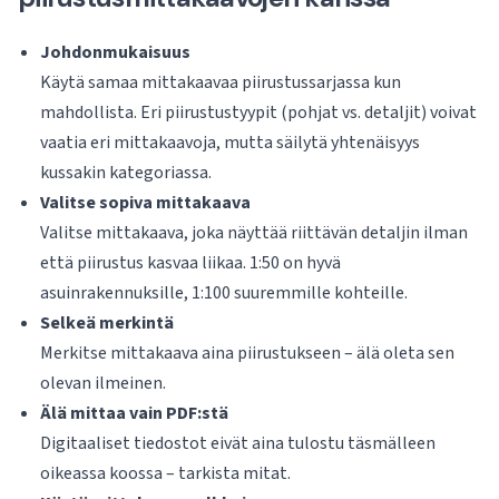
Johdonmukaisuus
Käytä samaa mittakaavaa piirustussarjassa kun
mahdollista. Eri piirustustyypit (pohjat vs. detaljit) voivat
vaatia eri mittakaavoja, mutta säilytä yhtenäisyys
kussakin kategoriassa.
Valitse sopiva mittakaava
Valitse mittakaava, joka näyttää riittävän detaljin ilman
että piirustus kasvaa liikaa. 1:50 on hyvä
asuinrakennuksille, 1:100 suuremmille kohteille.
Selkeä merkintä
Merkitse mittakaava aina piirustukseen – älä oleta sen
olevan ilmeinen.
Älä mittaa vain PDF:stä
Digitaaliset tiedostot eivät aina tulostu täsmälleen
oikeassa koossa – tarkista mitat.