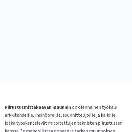
Piirustusmittakaavan muunnin
on olennainen työkalu
arkkitehdeille, insinööreille, suunnittelijoille ja kaikille,
jotka työskentelevät mitoitettujen teknisten piirustusten
kanssa. Se mahdollistaa nopean ja tarkan muunnoksen