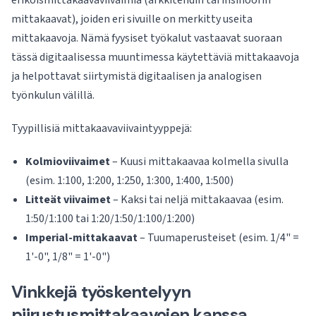
erikoismittakaavaviivaimia (arkkitehdin tai insinöörin
mittakaavat), joiden eri sivuille on merkitty useita
mittakaavoja. Nämä fyysiset työkalut vastaavat suoraan
tässä digitaalisessa muuntimessa käytettäviä mittakaavoja
ja helpottavat siirtymistä digitaalisen ja analogisen
työnkulun välillä.
Tyypillisiä mittakaavaviivaintyyppejä:
Kolmioviivaimet
– Kuusi mittakaavaa kolmella sivulla
(esim. 1:100, 1:200, 1:250, 1:300, 1:400, 1:500)
Litteät viivaimet
– Kaksi tai neljä mittakaavaa (esim.
1:50/1:100 tai 1:20/1:50/1:100/1:200)
Imperial-mittakaavat
– Tuumaperusteiset (esim. 1/4" =
1'-0", 1/8" = 1'-0")
Vinkkejä työskentelyyn
piirustusmittakaavojen kanssa