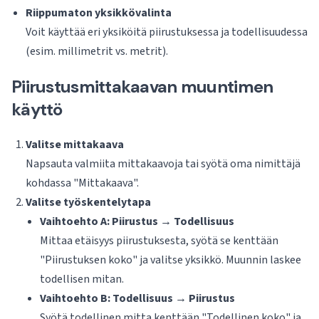
Riippumaton yksikkövalinta
Voit käyttää eri yksiköitä piirustuksessa ja todellisuudessa
(esim. millimetrit vs. metrit).
Piirustusmittakaavan muuntimen
käyttö
Valitse mittakaava
Napsauta valmiita mittakaavoja tai syötä oma nimittäjä
kohdassa "Mittakaava".
Valitse työskentelytapa
Vaihtoehto A: Piirustus → Todellisuus
Mittaa etäisyys piirustuksesta, syötä se kenttään
"Piirustuksen koko" ja valitse yksikkö. Muunnin laskee
todellisen mitan.
Vaihtoehto B: Todellisuus → Piirustus
Syötä todellinen mitta kenttään "Todellinen koko" ja