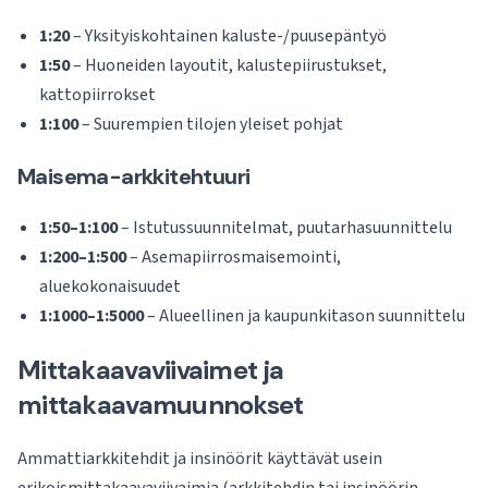
1:20
– Yksityiskohtainen kaluste-/puusepäntyö
1:50
– Huoneiden layoutit, kalustepiirustukset,
kattopiirrokset
1:100
– Suurempien tilojen yleiset pohjat
Maisema-arkkitehtuuri
1:50–1:100
– Istutussuunnitelmat, puutarhasuunnittelu
1:200–1:500
– Asemapiirrosmaisemointi,
aluekokonaisuudet
1:1000–1:5000
– Alueellinen ja kaupunkitason suunnittelu
Mittakaavaviivaimet ja
mittakaavamuunnokset
Ammattiarkkitehdit ja insinöörit käyttävät usein