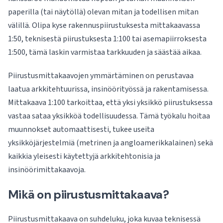
paperilla (tai näytöllä) olevan mitan ja todellisen mitan
välillä. Olipa kyse rakennuspiirustuksesta mittakaavassa
1:50, teknisestä piirustuksesta 1:100 tai asemapiirroksesta
1:500, tämä laskin varmistaa tarkkuuden ja säästää aikaa.
Piirustusmittakaavojen ymmärtäminen on perustavaa
laatua arkkitehtuurissa, insinöörityössä ja rakentamisessa.
Mittakaava 1:100 tarkoittaa, että yksi yksikkö piirustuksessa
vastaa sataa yksikköä todellisuudessa. Tämä työkalu hoitaa
muunnokset automaattisesti, tukee useita
yksikköjärjestelmiä (metrinen ja angloamerikkalainen) sekä
kaikkia yleisesti käytettyjä arkkitehtonisia ja
insinöörimittakaavoja.
Mikä on piirustusmittakaava?
Piirustusmittakaava on suhdeluku, joka kuvaa teknisessä