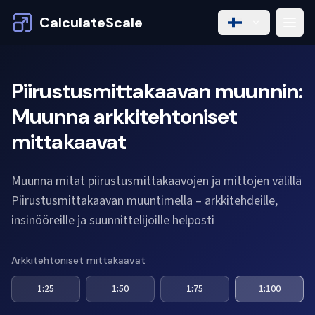
CalculateScale
Piirustusmittakaavan muunnin:
Muunna arkkitehtoniset
mittakaavat
Muunna mitat piirustusmittakaavojen ja mittojen välillä
Piirustusmittakaavan muuntimella – arkkitehdeille,
insinööreille ja suunnittelijoille helposti
Arkkitehtoniset mittakaavat
1:25
1:50
1:75
1:100