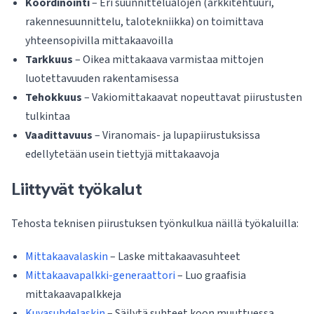
Koordinointi
– Eri suunnittelualojen (arkkitehtuuri,
rakennesuunnittelu, talotekniikka) on toimittava
yhteensopivilla mittakaavoilla
Tarkkuus
– Oikea mittakaava varmistaa mittojen
luotettavuuden rakentamisessa
Tehokkuus
– Vakiomittakaavat nopeuttavat piirustusten
tulkintaa
Vaadittavuus
– Viranomais- ja lupapiirustuksissa
edellytetään usein tiettyjä mittakaavoja
Liittyvät työkalut
Tehosta teknisen piirustuksen työnkulkua näillä työkaluilla:
Mittakaavalaskin
– Laske mittakaavasuhteet
Mittakaavapalkki-generaattori
– Luo graafisia
mittakaavapalkkeja
Kuvasuhdelaskin
– Säilytä suhteet koon muuttuessa