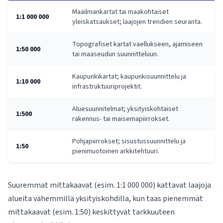
Maailmankartat tai maakohtaiset
1:1 000 000
yleiskatsaukset; laajojen trendien seuranta.
Topografiset kartat vaellukseen, ajamiseen
1:50 000
tai maaseudun suunnitteluun.
Kaupunkikartat; kaupunkisuunnittelu ja
1:10 000
infrastruktuuriprojektit.
Aluesuunnitelmat; yksityiskohtaiset
1:500
rakennus- tai maisemapiirrokset.
Pohjapiirrokset; sisustussuunnittelu ja
1:50
pienimuotoinen arkkitehtuuri.
Suuremmat mittakaavat (esim. 1:1 000 000) kattavat laajoja
alueita vähemmillä yksityiskohdilla, kun taas pienemmät
mittakaavat (esim. 1:50) keskittyvät tarkkuuteen