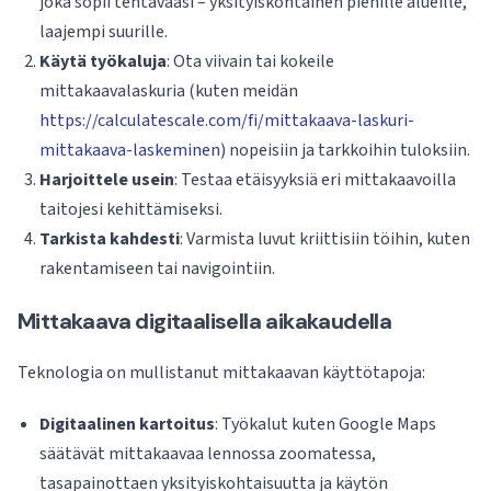
joka sopii tehtävääsi – yksityiskohtainen pienille alueille,
laajempi suurille.
Käytä työkaluja
: Ota viivain tai kokeile
mittakaavalaskuria (kuten meidän
https://calculatescale.com/fi/mittakaava-laskuri-
mittakaava-laskeminen
) nopeisiin ja tarkkoihin tuloksiin.
Harjoittele usein
: Testaa etäisyyksiä eri mittakaavoilla
taitojesi kehittämiseksi.
Tarkista kahdesti
: Varmista luvut kriittisiin töihin, kuten
rakentamiseen tai navigointiin.
Mittakaava digitaalisella aikakaudella
Teknologia on mullistanut mittakaavan käyttötapoja:
Digitaalinen kartoitus
: Työkalut kuten Google Maps
säätävät mittakaavaa lennossa zoomatessa,
tasapainottaen yksityiskohtaisuutta ja käytön