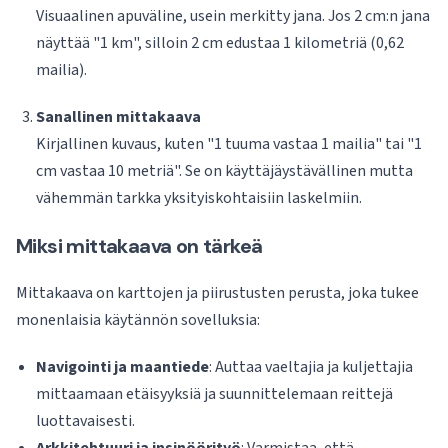
Visuaalinen apuväline, usein merkitty jana. Jos 2 cm:n jana
näyttää "1 km", silloin 2 cm edustaa 1 kilometriä (0,62
mailia).
Sanallinen mittakaava
Kirjallinen kuvaus, kuten "1 tuuma vastaa 1 mailia" tai "1
cm vastaa 10 metriä". Se on käyttäjäystävällinen mutta
vähemmän tarkka yksityiskohtaisiin laskelmiin.
Miksi mittakaava on tärkeä
Mittakaava on karttojen ja piirustusten perusta, joka tukee
monenlaisia käytännön sovelluksia:
Navigointi ja maantiede
: Auttaa vaeltajia ja kuljettajia
mittaamaan etäisyyksiä ja suunnittelemaan reittejä
luottavaisesti.