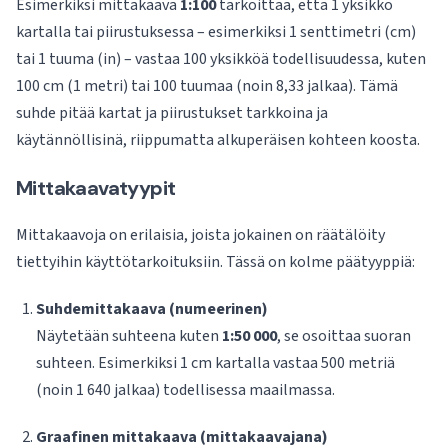
Esimerkiksi mittakaava
1:100
tarkoittaa, että 1 yksikkö
kartalla tai piirustuksessa – esimerkiksi 1 senttimetri (cm)
tai 1 tuuma (in) – vastaa 100 yksikköä todellisuudessa, kuten
100 cm (1 metri) tai 100 tuumaa (noin 8,33 jalkaa). Tämä
suhde pitää kartat ja piirustukset tarkkoina ja
käytännöllisinä, riippumatta alkuperäisen kohteen koosta.
Mittakaavatyypit
Mittakaavoja on erilaisia, joista jokainen on räätälöity
tiettyihin käyttötarkoituksiin. Tässä on kolme päätyyppiä:
Suhdemittakaava (numeerinen)
Näytetään suhteena kuten
1:50 000
, se osoittaa suoran
suhteen. Esimerkiksi 1 cm kartalla vastaa 500 metriä
(noin 1 640 jalkaa) todellisessa maailmassa.
Graafinen mittakaava (mittakaavajana)