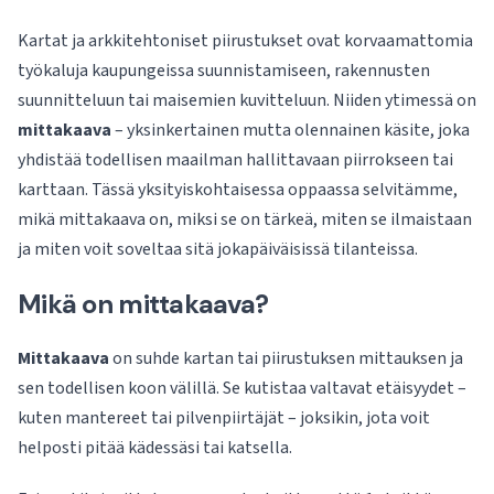
Kartat ja arkkitehtoniset piirustukset ovat korvaamattomia
työkaluja kaupungeissa suunnistamiseen, rakennusten
suunnitteluun tai maisemien kuvitteluun. Niiden ytimessä on
mittakaava
– yksinkertainen mutta olennainen käsite, joka
yhdistää todellisen maailman hallittavaan piirrokseen tai
karttaan. Tässä yksityiskohtaisessa oppaassa selvitämme,
mikä mittakaava on, miksi se on tärkeä, miten se ilmaistaan
ja miten voit soveltaa sitä jokapäiväisissä tilanteissa.
Mikä on mittakaava?
Mittakaava
on suhde kartan tai piirustuksen mittauksen ja
sen todellisen koon välillä. Se kutistaa valtavat etäisyydet –
kuten mantereet tai pilvenpiirtäjät – joksikin, jota voit
helposti pitää kädessäsi tai katsella.