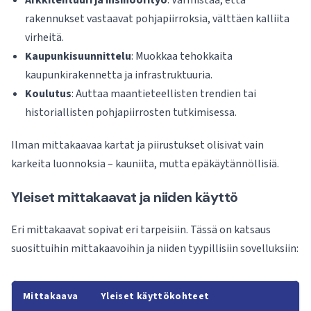
Arkkitehtuuri ja insinöörityö
: Varmistaa, että
rakennukset vastaavat pohjapiirroksia, välttäen kalliita
virheitä.
Kaupunkisuunnittelu
: Muokkaa tehokkaita
kaupunkirakennetta ja infrastruktuuria.
Koulutus
: Auttaa maantieteellisten trendien tai
historiallisten pohjapiirrosten tutkimisessa.
Ilman mittakaavaa kartat ja piirustukset olisivat vain
karkeita luonnoksia – kauniita, mutta epäkäytännöllisiä.
Yleiset mittakaavat ja niiden käyttö
Eri mittakaavat sopivat eri tarpeisiin. Tässä on katsaus
suosittuihin mittakaavoihin ja niiden tyypillisiin sovelluksiin:
Mittakaava
Yleiset käyttökohteet