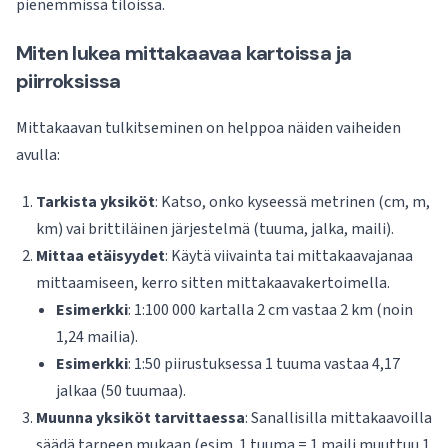
pienemmissä tiloissa.
Miten lukea mittakaavaa kartoissa ja
piirroksissa
Mittakaavan tulkitseminen on helppoa näiden vaiheiden
avulla:
Tarkista yksiköt
: Katso, onko kyseessä metrinen (cm, m,
km) vai brittiläinen järjestelmä (tuuma, jalka, maili).
Mittaa etäisyydet
: Käytä viivainta tai mittakaavajanaa
mittaamiseen, kerro sitten mittakaavakertoimella.
Esimerkki
: 1:100 000 kartalla 2 cm vastaa 2 km (noin
1,24 mailia).
Esimerkki
: 1:50 piirustuksessa 1 tuuma vastaa 4,17
jalkaa (50 tuumaa).
Muunna yksiköt tarvittaessa
: Sanallisilla mittakaavoilla
säädä tarpeen mukaan (esim. 1 tuuma = 1 maili muuttuu 1