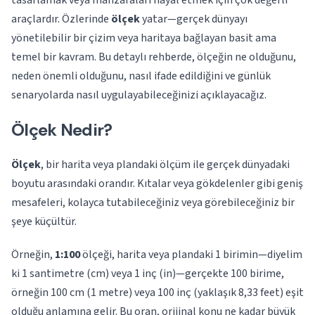
tasarlamak veya manzaraları hayal etmek için çok değerli
araçlardır. Özlerinde
ölçek
yatar—gerçek dünyayı
yönetilebilir bir çizim veya haritaya bağlayan basit ama
temel bir kavram. Bu detaylı rehberde, ölçeğin ne olduğunu,
neden önemli olduğunu, nasıl ifade edildiğini ve günlük
senaryolarda nasıl uygulayabileceğinizi açıklayacağız.
Ölçek Nedir?
Ölçek
, bir harita veya plandaki ölçüm ile gerçek dünyadaki
boyutu arasındaki orandır. Kıtalar veya gökdelenler gibi geniş
mesafeleri, kolayca tutabileceğiniz veya görebileceğiniz bir
şeye küçültür.
Örneğin,
1:100
ölçeği, harita veya plandaki 1 birimin—diyelim
ki 1 santimetre (cm) veya 1 inç (in)—gerçekte 100 birime,
örneğin 100 cm (1 metre) veya 100 inç (yaklaşık 8,33 feet) eşit
olduğu anlamına gelir. Bu oran, orijinal konu ne kadar büyük