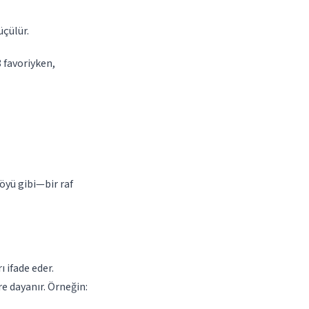
üçülür.
 favoriyken,
öyü gibi—bir raf
 ifade eder.
re dayanır. Örneğin: