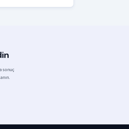
din
da sonuç
lanın.