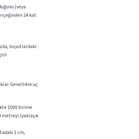
ldüğünü (veya
gerçeğinden 24 kat
zda, boyutlardaki
ili!
lar. Genellikle üç
ekte 1000 birime
0 metreyi (yaklaşık
itadaki 1 cm,