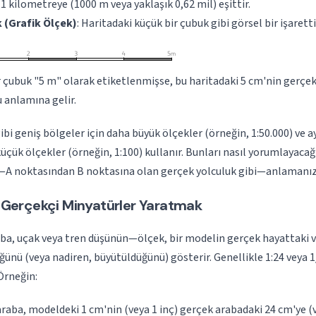
 kilometreye (1000 m veya yaklaşık 0,62 mil) eşittir.
 (Grafik Ölçek)
: Haritadaki küçük bir çubuk gibi görsel bir işaretti
ir çubuk "5 m" olarak etiketlenmişse, bu haritadaki 5 cm'nin gerçe
u anlamına gelir.
gibi geniş bölgeler için daha büyük ölçekler (örneğin, 1:50.000) ve ay
küçük ölçekler (örneğin, 1:100) kullanır. Bunları nasıl yorumlayacağ
—A noktasından B noktasına olan gerçek yolculuk gibi—anlamanıza
 Gerçekçi Minyatürler Yaratmak
, uçak veya tren düşünün—ölçek, bir modelin gerçek hayattaki v
ünü (veya nadiren, büyütüldüğünü) gösterir. Genellikle 1:24 veya 1/
 Örneğin:
 araba, modeldeki 1 cm'nin (veya 1 inç) gerçek arabadaki 24 cm'ye (v