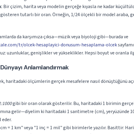
k
: Bir çizim, harita veya modelin gerçeğe kıyasla ne kadar küçültü
gösteren tutarlı bir oran. Örneğin, 1/24 ölçekli bir model araba, 
amlarda da karşımıza çıksa—müzik veya biyoloji gibi—burada ve
scale.com/tr/olcek-hesaplayici-donusum-hesaplama-olcek
sayfamı
z: uzunluklar, genişlikler ve yükseklikler. Hepsi boyut ve oranla ilg
: Dünyayı Anlamlandırmak
k, haritadaki ölçümlerin gerçek mesafelere nasıl dönüştüğünü açık
1:1000
gibi bir oran olarak gösterilir. Bu, haritadaki 1 birimin gerç
amına gelir—diyelim ki haritadaki 1 santimetre (cm), yeryüzünde 1
l eder.
1 cm = 1 km" veya "1 inç = 1 mil" gibi birimlerle yazılır. Basittir: Har