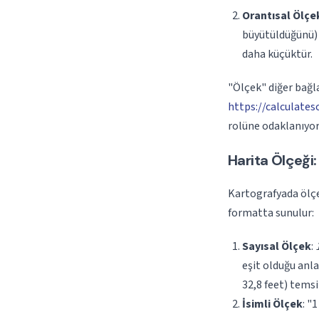
Orantısal Ölçe
büyütüldüğünü) 
daha küçüktür.
"Ölçek" diğer bağl
https://calculate
rolüne odaklanıyoru
Harita Ölçeği
Kartografyada ölçe
formatta sunulur:
Sayısal Ölçek
:
eşit olduğu anl
32,8 feet) temsi
İsimli Ölçek
: "