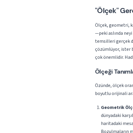
"Ölçek" Ger
Ölçek, geometri, k
—peki aslında neyi 
temsilleri gerçek 
çözümlüyor, ister b
çok önemlidir. Hadi
Ölçeği Tanım
Özünde, ölçek oranl
boyutlu orijinali ar
Geometrik Ölç
dünyadaki karşıl
haritadaki mesa
Bozulmaların mi