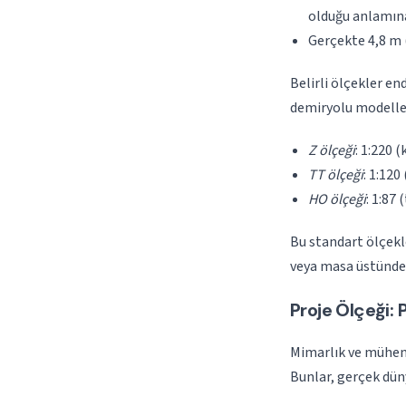
olduğu anlamına
Gerçekte 4,8 m (
Belirli ölçekler en
demiryolu modellem
Z ölçeği
: 1:220 
TT ölçeği
: 1:120
HO ölçeği
: 1:87 
Bu standart ölçekl
veya masa üstünde 
Proje Ölçeği:
Mimarlık ve mühen
Bunlar, gerçek düny