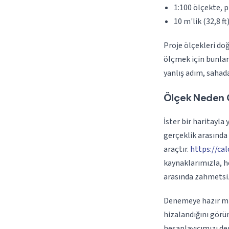
1:100 ölçekte, p
10 m'lik (32,8 ft
Proje ölçekleri doğ
ölçmek için bunlar
yanlış adım, sahada
Ölçek Neden 
İster bir haritayla 
gerçeklik arasında 
araçtır.
https://ca
kaynaklarımızla, 
arasında zahmetsiz
Denemeye hazır mıs
hizalandığını görün
hesaplayıcımızı den