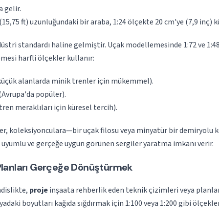
 gelir.
15,75 ft) uzunluğundaki bir araba, 1:24 ölçekte 20 cm'ye (7,9 inç) k
düstri standardı haline gelmiştir. Uçak modellemesinde 1:72 ve 1:48
esi harfli ölçekler kullanır:
(küçük alanlarda minik trenler için mükemmel).
 (Avrupa'da popüler).
(tren meraklıları için küresel tercih).
er, koleksiyonculara—bir uçak filosu veya minyatür bir demiryolu k
uyumlu ve gerçeğe uygun görünen sergiler yaratma imkanı verir.
 Planları Gerçeğe Dönüştürmek
dislikte,
proje
inşaata rehberlik eden teknik çizimleri veya planları
adaki boyutları kağıda sığdırmak için 1:100 veya 1:200 gibi ölçekle