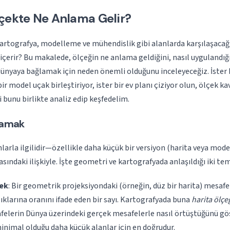
çekte Ne Anlama Gelir?
artografya, modelleme ve mühendislik gibi alanlarda karşılaşacağ
içerir? Bu makalede, ölçeğin ne anlama geldiğini, nasıl uygulandığı
dünyaya bağlamak için neden önemli olduğunu inceleyeceğiz. İster b
ir model uçak birleştiriyor, ister bir ev planı çiziyor olun, ölçek 
 bunu birlikte analiz edip keşfedelim.
lamak
arla ilgilidir—özellikle daha küçük bir versiyon (harita veya model
asındaki ilişkiyle. İşte geometri ve kartografyada anlaşıldığı iki tem
ek
: Bir geometrik projeksiyondaki (örneğin, düz bir harita) mesafe
ıklarına oranını ifade eden bir sayı. Kartografyada buna
harita ölçe
felerin Dünya üzerindeki gerçek mesafelerle nasıl örtüştüğünü gös
nimal olduğu daha küçük alanlar için en doğrudur.