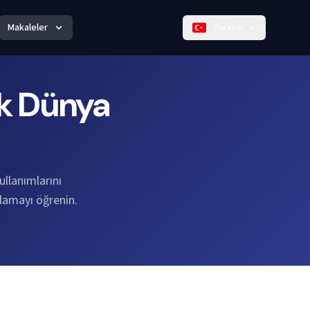
Makaleler
Türkçe
ek Dünya
llanımlarını
ulamayı öğrenin.