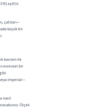
ft) eşittir.
rı, çatıları—
mada küçük bir
r.
çek kavram ile
n evrensel bir
gibi
 veya imperial—
a nasıl
şıracaksınız. Ölçek