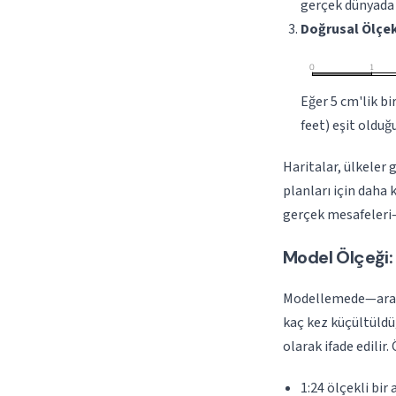
gerçek dünyada 1
Doğrusal Ölçek
Eğer 5 cm'lik b
feet) eşit olduğ
Haritalar, ülkeler 
planları için daha 
gerçek mesafeleri
Model Ölçeği:
Modellemede—araba
kaç kez küçültüldüğ
olarak ifade edilir.
1:24 ölçekli bir