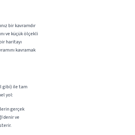
ınız bir kavramdır
nı ve küçük ölçekli
ir haritayı
kavramını kavramak
 gibi) ile tam
el yol:
lerin gerçek
ği
denir ve
terir.