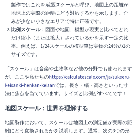
製作ではこれを
地図スケール
と呼び、地図上の距離が
地球上の実際の距離にどう対応するかを示します。歪
みが少ない小さなエリアで特に正確です。
比例スケール
：図面や地図、模型が現実と比べてどれ
だけ縮小（または拡大）されているかを示す一定の比
率。例えば、1/24スケールの模型車は実物の24分の1の
サイズです。
「スケール」は音楽や生物学など他の分野でも使われます
が、ここや私たちの
https://calculatescale.com/ja/sukeeru-
keisanki-henkan-keisan
では、長さ・幅・高さといった寸
法に焦点を当てています。サイズと比例がすべてです！
地図スケール：世界を理解する
地図製作において、スケールは地図上の測定値が実際の距
離にどう変換されるかを説明します。通常、次の3つの形