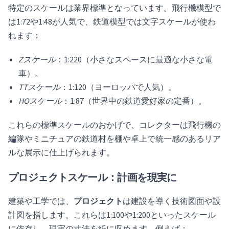
特定のスケールは業界標準となっています。飛行機模型で
は1:72や1:48が人気で、鉄道模型では文字スケールが使わ
れます：
Zスケール
：1:220（小さなスペースに最適な小さな電
車）。
TTスケール
：1:120（ヨーロッパで人気）。
HOスケール
：1:87（世界中の鉄道愛好家の定番）。
これらの標準スケールのおかげで、コレクターは飛行機の
編隊やミニチュアの鉄道村を棚や卓上で統一感のあるリア
ルな展示に仕上げられます。
プロジェクトスケール：計画を現実に
建築や工学では、
プロジェクト
は建設を導く技術図面や設
計図を指します。これらは1:100や1:200といったスケール