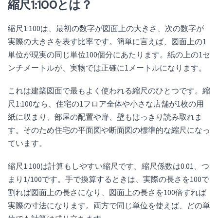
縮尺1:100とは？
縮尺1:100は、最初の数字が図面上の大きさ、次の数字が
実際の大きさを表す比率です。簡単に言えば、図面上の1
単位が現実の同じ単位100個分にあたります。紙の上の1セ
ンチメートルが、実物では正確に1メートルになります。
これは建築図面で最もよく使われる縮尺のひとつです。縮
尺1:100なら、住宅の1フロア全体や小さな店舗が1枚の用
紙に収まり、部屋の配置や扉、壁もはっきり読み取れま
す。そのため住宅の平面図や断面図の標準的な縮尺になっ
ています。
縮尺1:100は計算もしやすい縮尺です。縮尺係数は0.01、つ
まり1/100です。手で換算するときは、実際の長さを100で
割れば図面上の長さになり、図面上の長さを100倍すれば
実際の寸法になります。両方で同じ単位を使えば、どの単