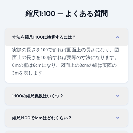
縮尺1:100 — よくある質問
寸法を縮尺1:100に換算するには？
実際の長さを100で割れば図面上の長さになり、図
面上の長さを100倍すれば実際の寸法になります。
6mの壁は6cmになり、図面上の3cmの線は実際の
3mを表します。
1:100の縮尺係数はいくつ？
縮尺係数は1/100、つまり0.01です。任意の実際の
長さに0.01を掛ければ、縮尺1:100での大きさになり
縮尺1:100で1cmはどれくらい？
ます。ミリメートル、センチメートル、メートル
縮尺1:100の図面上の1センチメートルは、実際の1
のどれで測っても係数は同じです。