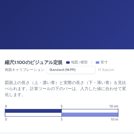
縮尺1:100のビジュアル定規
地図 / 模型
|
実寸
画面キャリブレーション
37.8 px/cm
図面上の長さ（上・濃い青）と実際の長さ（下・薄い青）を見比
べられます。計算ツールの下のバーは、入力した値に合わせて変
化します。
0
5
10 cm
0
5
10 m