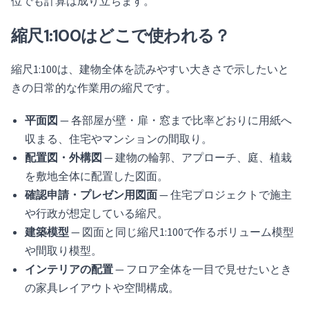
位でも計算は成り立ちます。
縮尺1:100はどこで使われる？
縮尺1:100は、建物全体を読みやすい大きさで示したいと
きの日常的な作業用の縮尺です。
平面図
— 各部屋が壁・扉・窓まで比率どおりに用紙へ
収まる、住宅やマンションの間取り。
配置図・外構図
— 建物の輪郭、アプローチ、庭、植栽
を敷地全体に配置した図面。
確認申請・プレゼン用図面
— 住宅プロジェクトで施主
や行政が想定している縮尺。
建築模型
— 図面と同じ縮尺1:100で作るボリューム模型
や間取り模型。
インテリアの配置
— フロア全体を一目で見せたいとき
の家具レイアウトや空間構成。