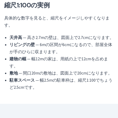
縮尺1:100の実例
具体的な数字を見ると、縮尺をイメージしやすくなりま
す。
天井高
— 高さ2.7mの壁は、図面上で2.7cmになります。
リビングの壁
— 6mの区間が6cmになるので、部屋全体
が手のひらに収まります。
建物の幅
— 幅12mの家は、用紙の上で12cmを占めま
す。
敷地
— 間口20mの敷地は、図面上で20cmになります。
駐車スペース
— 幅2.5mの駐車枠は、縮尺1:100でちょう
ど2.5cmです。