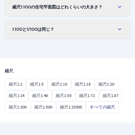
メートルにあたります。図面のセンチメートルと
縮尺1:100の住宅平面図はどれくらいの大きさ？
実際のメートルの換算がとても簡単な点が、この
12×9mの家は、縮尺1:100の図面でおよそ12×9cmに
縮尺の使いやすさです。
なります。1フロア全体が1枚の用紙に余裕をもっ
1:100と1/100は同じ？
て収まり、部屋の配置もはっきり読み取れます。
はい、2つの表記はまったく同じ意味です。図面に
よって1/100と書かれていたり1:100と書かれていた
りしますが、比率も用紙上の大きさも同じです。
縮尺
縮尺1:2
縮尺1:5
縮尺1:10
縮尺1:18
縮尺1:20
縮尺1:24
縮尺1:48
縮尺1:50
縮尺1:72
縮尺1:87
縮尺1:200
縮尺1:500
縮尺1:25000
すべての縮尺