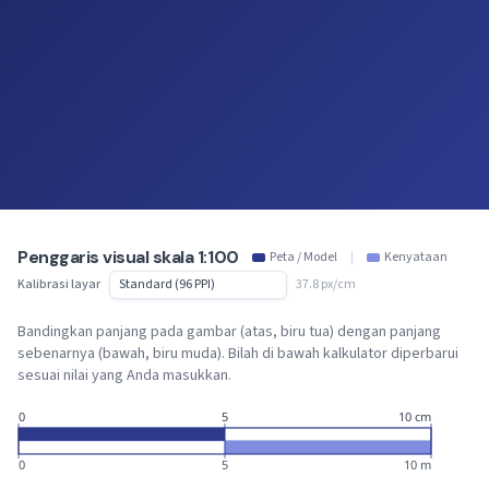
Penggaris visual skala 1:100
Peta / Model
|
Kenyataan
Kalibrasi layar
37.8 px/cm
Bandingkan panjang pada gambar (atas, biru tua) dengan panjang
sebenarnya (bawah, biru muda). Bilah di bawah kalkulator diperbarui
sesuai nilai yang Anda masukkan.
0
5
10 cm
0
5
10 m