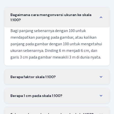
Bagaimana cara mengonversi ukuran ke skala
1:100?
Bagi panjang sebenarnya dengan 100 untuk
mendapatkan panjang pada gambar, atau kalikan
panjang pada gambar dengan 100 untuk mengetahui
ukuran sebenarnya. Dinding 6 m menjadi 6 cm, dan
garis 3 cm pada gambar mewakili 3 m di dunia nyata.
Berapa faktor skala 1:100?
Faktor skalanya 1/100, yaitu 0,01. Kalikan panjang
sebenarnya berapa pun dengan 0,01 untuk
Berapa 1 cm pada skala 1:100?
mendapatkan ukurannya pada skala 1:100. Faktornya
Satu sentimeter pada gambar skala 1:100 setara
tetap sama, baik Anda mengukur dalam milimeter,
dengan satu meter di dunia nyata. Itulah yang