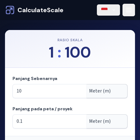
CalculateScale
RASIO SKALA
1
:
100
Panjang Sebenarnya
Panjang pada peta / proyek
Mode: menghitung panjang dari skala