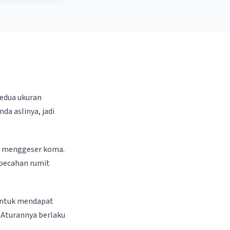
kedua ukuran
da aslinya, jadi
ya menggeser koma.
 pecahan rumit
 untuk mendapat
 Aturannya berlaku