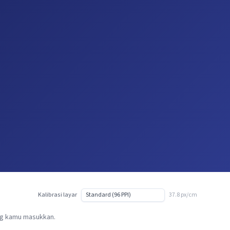
Kalibrasi layar
37.8 px/cm
ang kamu masukkan.