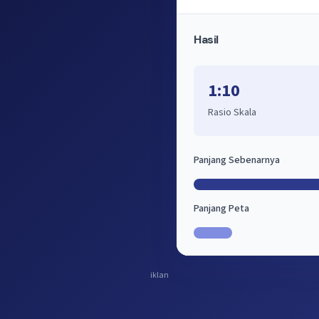
Hasil
1:10
Rasio Skala
Panjang Sebenarnya
Panjang Peta
iklan