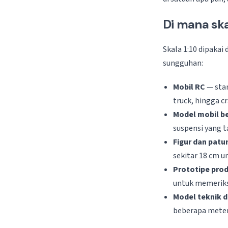
Di mana ska
Skala 1:10 dipakai
sungguhan:
Mobil RC
— stan
truck, hingga c
Model mobil b
suspensi yang t
Figur dan patu
sekitar 18 cm u
Prototipe pro
untuk memeriks
Model teknik 
beberapa meter