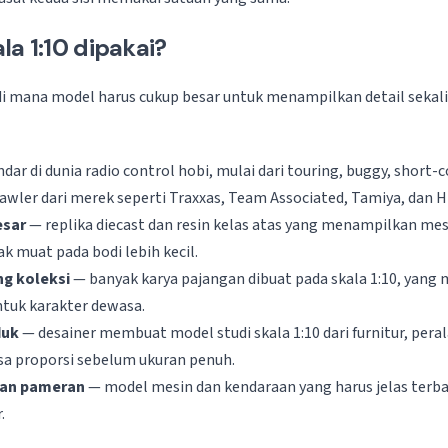
la 1:10 dipakai?
 di mana model harus cukup besar untuk menampilkan detail sekal
dar di dunia radio control hobi, mulai dari touring, buggy, short-
rawler dari merek seperti Traxxas, Team Associated, Tamiya, dan H
esar
— replika diecast dan resin kelas atas yang menampilkan mesi
ak muat pada bodi lebih kecil.
ng koleksi
— banyak karya pajangan dibuat pada skala 1:10, yang
ntuk karakter dewasa.
duk
— desainer membuat model studi skala 1:10 dari furnitur, pera
a proporsi sebelum ukuran penuh.
dan pameran
— model mesin dan kendaraan yang harus jelas terbac
.