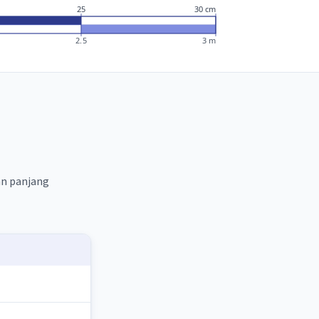
25
30 cm
2.5
3 m
an panjang