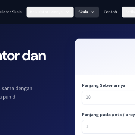
ulator Skala
Kalkulator Lainnya
Skala
Contoh
Artik
ator dan
Panjang Sebenarnya
el sama dengan
a pun di
Panjang pada peta / pro
Mode: menghitung panjang da