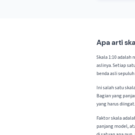
Apa arti ska
Skala 1:10 adalah
aslinya. Setiap sa
benda asli sepuluh
Ini salah satu sk
Bagian yang panja
yang harus diingat
Faktor skala adala
panjang model, ata
di satuan apa pun,