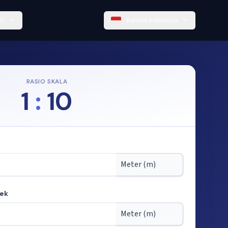
el
Bahasa Indonesia
RASIO SKALA
1
:
10
yek
ri skala