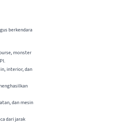
igus berkendara
course, monster
PI.
n, interior, dan
 menghasilkan
latan, dan mesin
a dari jarak