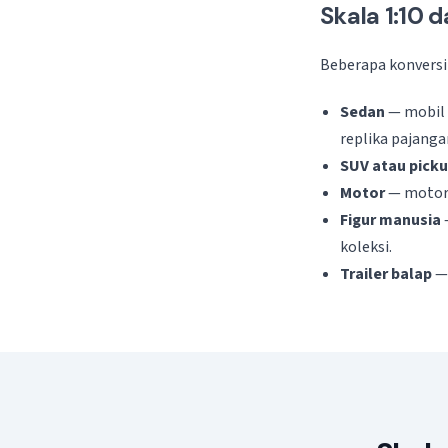
Skala 1:10 
Beberapa konvers
Sedan
— mobil 
replika pajanga
SUV atau pick
Motor
— motor 
Figur manusia
koleksi.
Trailer balap
— 