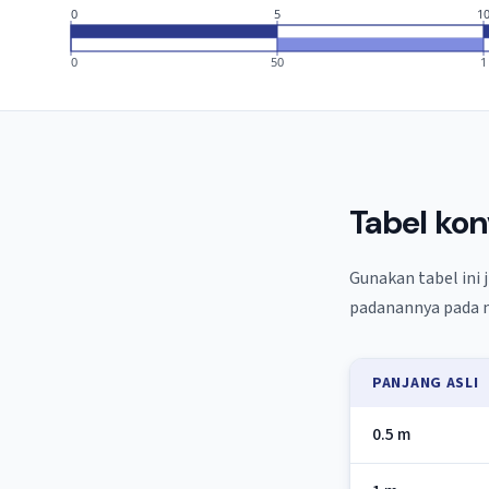
0
5
1
0
50
1
Tabel kon
Gunakan tabel ini 
padanannya pada m
PANJANG ASLI
0.5 m