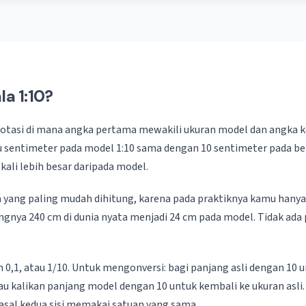
la 1:10?
 notasi di mana angka pertama mewakili ukuran model dan angka 
tu sentimeter pada model 1:10 sama dengan 10 sentimeter pada ben
 kali lebih besar daripada model.
ala yang paling mudah dihitung, karena pada praktiknya kamu han
ngnya 240 cm di dunia nyata menjadi 24 cm pada model. Tidak ada
.
h 0,1, atau 1/10. Untuk mengonversi: bagi panjang asli dengan 10
u kalikan panjang model dengan 10 untuk kembali ke ukuran asli.
 asal kedua sisi memakai satuan yang sama.