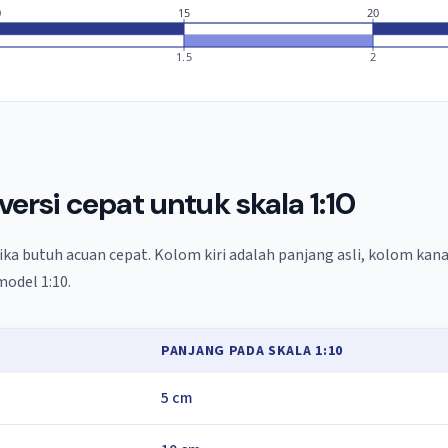
0
15
20
1.5
2
versi cepat untuk skala 1:10
jika butuh acuan cepat. Kolom kiri adalah panjang asli, kolom kan
odel 1:10.
PANJANG PADA SKALA 1:10
5 cm