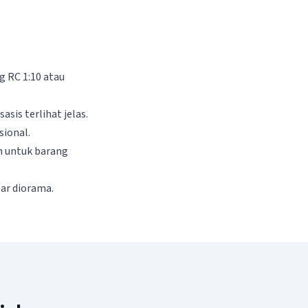
g RC 1:10 atau
sis terlihat jelas.
sional.
m untuk barang
sar diorama.