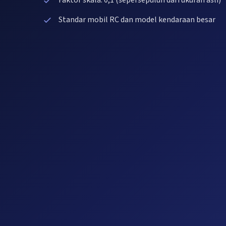
Faktor skala: 0,1 (sepersepuluh dari ukuran asli)
Standar mobil RC dan model kendaraan besar