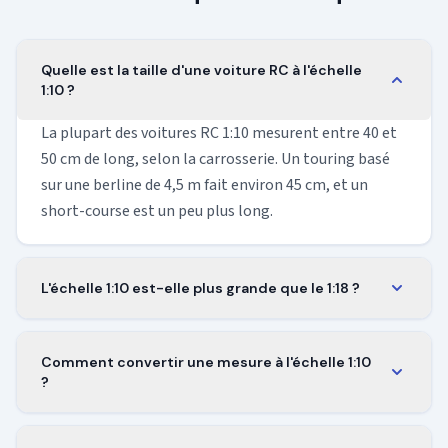
Quelle est la taille d'une voiture RC à l'échelle
1:10 ?
La plupart des voitures RC 1:10 mesurent entre 40 et
50 cm de long, selon la carrosserie. Un touring basé
sur une berline de 4,5 m fait environ 45 cm, et un
short-course est un peu plus long.
L'échelle 1:10 est-elle plus grande que le 1:18 ?
Oui. Un modèle 1:10 est presque deux fois plus grand
qu'un 1:18 du même véhicule. Une voiture de 4,5 m
Comment convertir une mesure à l'échelle 1:10
mesure environ 45 cm au 1:10 et seulement 25 cm au
?
1:18.
Divise la longueur réelle par 10 pour obtenir la