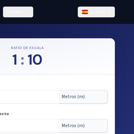
Artículos
Español
RATIO DE ESCALA
1
:
10
ecto
 partir de la escala