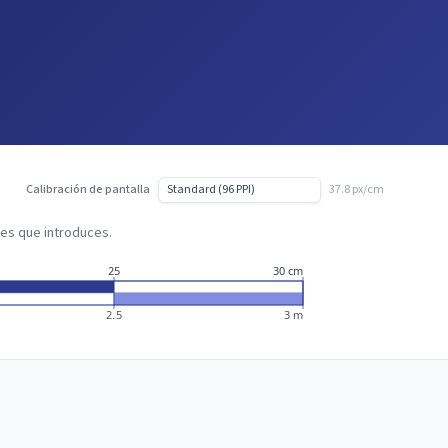
Calibración de pantalla
37.8 px/cm
ores que introduces.
25
30 cm
2.5
3 m