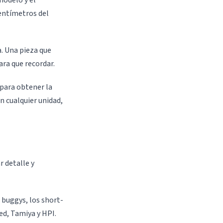
modelo y el
centímetros del
a. Una pieza que
ara que recordar.
0 para obtener la
en cualquier unidad,
 detalle y
 buggys, los short-
ed, Tamiya y HPI.