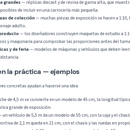
la grandes
— réplicas diecast y de resina de gama alta, que muestr
posibles de incluir en una carrocería más pequeña.
tuas de colección
— muchas piezas de exposición se hacen a 1:10, 
onaje adulto.
 producto
— los diseñadores construyen maquetas de estudio a 1:1
os y maquinaria para comprobar las proporciones antes del tama
cas y de feria
— modelos de máquinas y vehículos que deben leers
distancia.
 en la práctica — ejemplos
es concretas ayudan a hacerse una idea:
he de 4,5 m se convierte en un modelo de 45 cm, la longitud típic
plica grande de exposición.
 un vehículo de 5,5 m da un modelo de 55 cm, con la caja y el chasis
rtiva de 2,1 m queda en 21 cm, con el chasis y las ruedas en propo