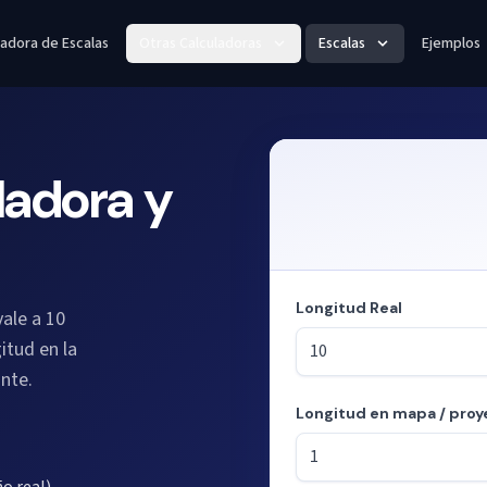
ladora de Escalas
Otras Calculadoras
Escalas
Ejemplos
ladora y
Longitud Real
ale a 10
itud en la
ante.
Longitud en mapa / proy
Modo: calculando longitudes a