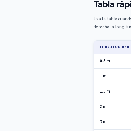
Tabla ráp
Usa la tabla cuando
derecha la longitu
LONGITUD REA
0.5 m
1 m
1.5 m
2 m
3 m