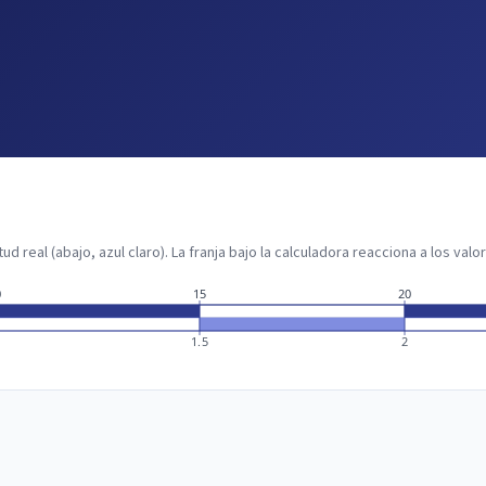
ud real (abajo, azul claro). La franja bajo la calculadora reacciona a los val
0
15
20
1.5
2