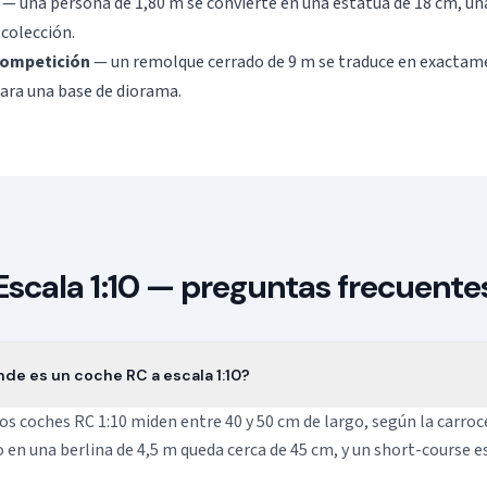
— una persona de 1,80 m se convierte en una estatua de 18 cm, un
 colección.
ompetición
— un remolque cerrado de 9 m se traduce en exactam
para una base de diorama.
Escala 1:10 — preguntas frecuente
de es un coche RC a escala 1:10?
os coches RC 1:10 miden entre 40 y 50 cm de largo, según la carroc
 en una berlina de 4,5 m queda cerca de 45 cm, y un short-course 