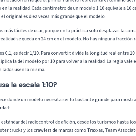
una notación en la que el primer número representa el tamaño del 
en la realidad. Cada centímetro de un modelo 1:10 equivale a 10 
e el original es diez veces más grande que el modelo.
as más fáciles de usar, porque en la práctica solo desplazas la com
realidad se queda en 24 cm en el modelo. No hay ninguna fracción r
es 0,1, es decir 1/10. Para convertir: divide la longitud real entre 1
plica la del modelo por 10 para volver a la realidad. La regla vale 
 lados usen la misma.
sa la escala 1:10?
rece donde un modelo necesita ser lo bastante grande para mostrar
rdad:
 estándar del radiocontrol de afición, desde los turismos hasta los
ster trucks y los crawlers de marcas como Traxxas, Team Associat