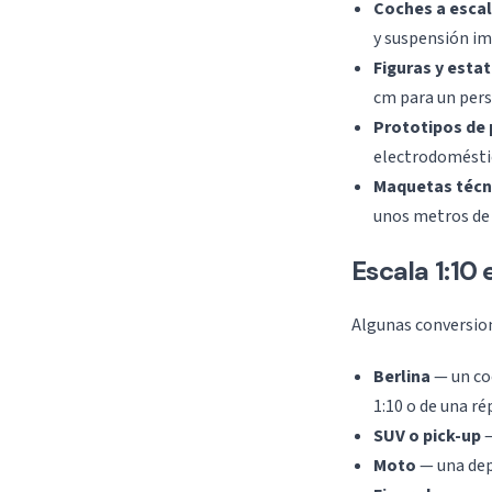
Coches a esca
y suspensión im
Figuras y esta
cm para un pers
Prototipos de
electrodoméstic
Maquetas técni
unos metros de 
Escala 1:10
Algunas conversion
Berlina
— un coc
1:10 o de una ré
SUV o pick-up
—
Moto
— una depo