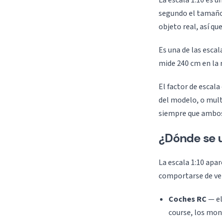
La escala 1:10 es 
segundo el tamaño 
objeto real, así qu
Es una de las escal
mide 240 cm en la 
El factor de escala 
del modelo, o multi
siempre que ambos
¿Dónde se u
La escala 1:10 apa
comportarse de ve
Coches RC
— el
course, los mon