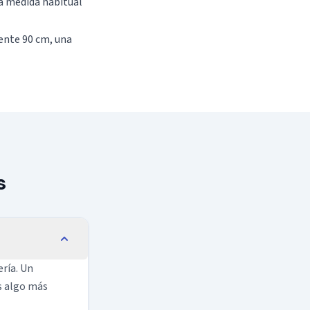
a medida habitual
ente 90 cm, una
s
ería. Un
es algo más