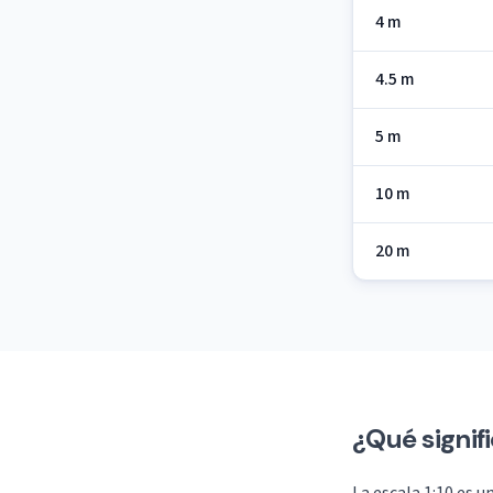
4 m
4.5 m
5 m
10 m
20 m
¿Qué signifi