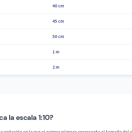
40 cm
45 cm
50 cm
1 m
2 m
ca la escala 1:10?