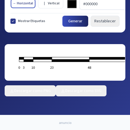
Horizontal
Vertical
Generar
Restablecer
Mostrar Etiquetas
0
3
10
23
48
Descargar como PNG
Descargar como SVG
anuncio