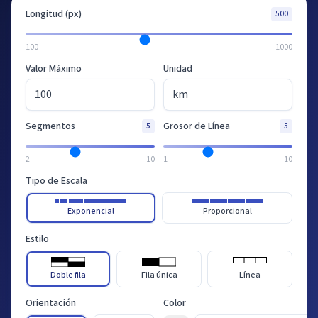
Longitud (px)
500
100
1000
Valor Máximo
Unidad
Segmentos
Grosor de Línea
5
5
2
10
1
10
Tipo de Escala
Exponencial
Proporcional
Estilo
Doble fila
Fila única
Línea
Orientación
Color