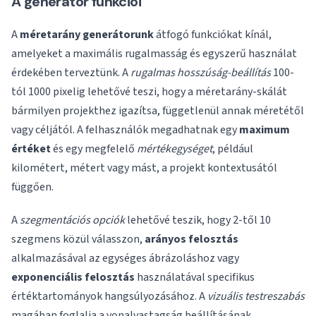
A generátor funkciói
A
méretarány generátorunk
átfogó funkciókat kínál,
amelyeket a maximális rugalmasság és egyszerű használat
érdekében terveztünk. A
rugalmas hosszúság-beállítás
100-
tól 1000 pixelig lehetővé teszi, hogy a méretarány-skálát
bármilyen projekthez igazítsa, függetlenül annak méretétől
vagy céljától. A felhasználók megadhatnak egy
maximum
értéket
és egy megfelelő
mértékegységet
, például
kilométert, métert vagy mást, a projekt kontextusától
függően.
A
szegmentációs opciók
lehetővé teszik, hogy 2-től 10
szegmens közül válasszon,
arányos felosztás
alkalmazásával az egységes ábrázoláshoz vagy
exponenciális felosztás
használatával specifikus
értéktartományok hangsúlyozásához. A
vizuális testreszabás
magában foglalja a vonalvastagság beállításának