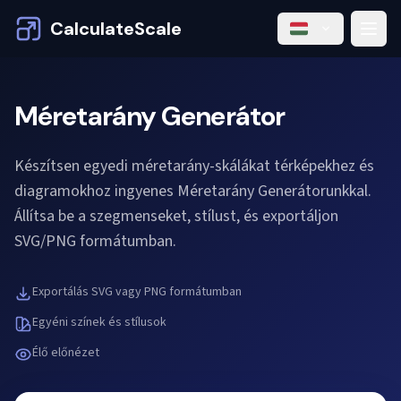
CalculateScale
Méretarány Generátor
Készítsen egyedi méretarány-skálákat térképekhez és
diagramokhoz ingyenes Méretarány Generátorunkkal.
Állítsa be a szegmenseket, stílust, és exportáljon
SVG/PNG formátumban.
Exportálás SVG vagy PNG formátumban
Egyéni színek és stílusok
Élő előnézet