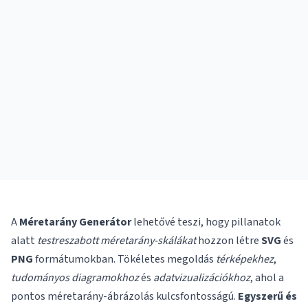
A
Méretarány Generátor
lehetővé teszi, hogy pillanatok
alatt
testreszabott méretarány-skálákat
hozzon létre
SVG
és
PNG
formátumokban. Tökéletes megoldás
térképekhez
,
tudományos diagramokhoz
és
adatvizualizációkhoz
, ahol a
pontos méretarány-ábrázolás kulcsfontosságú.
Egyszerű és