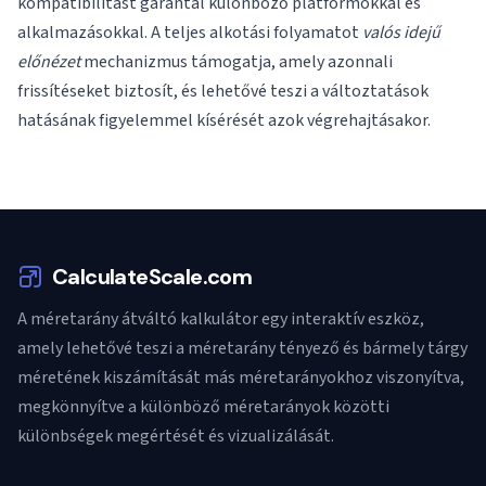
kompatibilitást garantál különböző platformokkal és
alkalmazásokkal. A teljes alkotási folyamatot
valós idejű
előnézet
mechanizmus támogatja, amely azonnali
frissítéseket biztosít, és lehetővé teszi a változtatások
hatásának figyelemmel kísérését azok végrehajtásakor.
CalculateScale.com
A méretarány átváltó kalkulátor egy interaktív eszköz,
amely lehetővé teszi a méretarány tényező és bármely tárgy
méretének kiszámítását más méretarányokhoz viszonyítva,
megkönnyítve a különböző méretarányok közötti
különbségek megértését és vizualizálását.