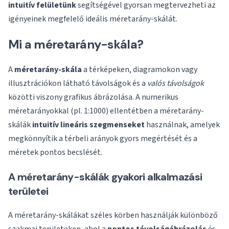
intuitív felületünk
segítségével gyorsan megtervezheti az
igényeinek megfelelő ideális méretarány-skálát.
Mi a méretarány-skála?
A
méretarány-skála
a térképeken, diagramokon vagy
illusztrációkon látható távolságok és a
valós távolságok
közötti viszony grafikus ábrázolása. A numerikus
méretarányokkal (pl. 1:1000) ellentétben a méretarány-
skálák
intuitív lineáris szegmenseket
használnak, amelyek
megkönnyítik a térbeli arányok gyors megértését és a
méretek pontos becslését.
A méretarány-skálák gyakori alkalmazási
területei
A méretarány-skálákat széles körben használják különböző