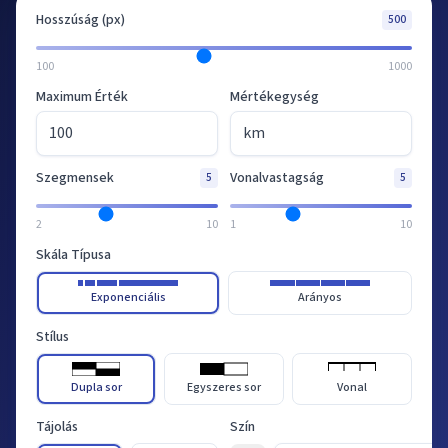
Hosszúság (px)
500
100
1000
Maximum Érték
Mértékegység
Szegmensek
Vonalvastagság
5
5
2
10
1
10
Skála Típusa
Exponenciális
Arányos
Stílus
Dupla sor
Egyszeres sor
Vonal
Tájolás
Szín