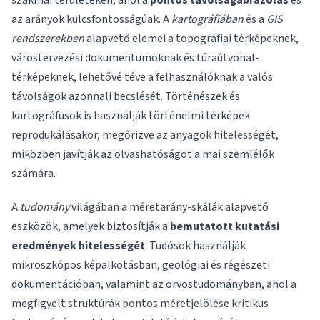
szakmai területeken, ahol a
pontos távolságábrázolás
és
az arányok kulcsfontosságúak. A
kartográfiában
és a
GIS
rendszerekben
alapvető elemei a topográfiai térképeknek,
várostervezési dokumentumoknak és túraútvonal-
térképeknek, lehetővé téve a felhasználóknak a valós
távolságok azonnali becslését. Történészek és
kartográfusok is használják történelmi térképek
reprodukálásakor, megőrizve az anyagok hitelességét,
miközben javítják az olvashatóságot a mai szemlélők
számára.
A
tudomány
világában a méretarány-skálák alapvető
eszközök, amelyek biztosítják a
bemutatott kutatási
eredmények hitelességét
. Tudósok használják
mikroszkópos képalkotásban, geológiai és régészeti
dokumentációban, valamint az orvostudományban, ahol a
megfigyelt struktúrák pontos méretjelölése kritikus