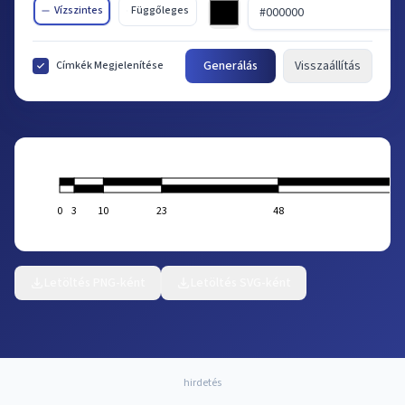
Vízszintes
Függőleges
Generálás
Visszaállítás
Címkék Megjelenítése
0
3
10
23
48
Letöltés PNG-ként
Letöltés SVG-ként
hirdetés