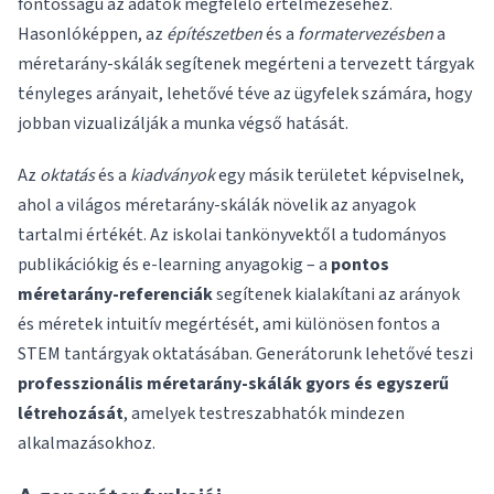
fontosságú az adatok megfelelő értelmezéséhez.
Hasonlóképpen, az
építészetben
és a
formatervezésben
a
méretarány-skálák segítenek megérteni a tervezett tárgyak
tényleges arányait, lehetővé téve az ügyfelek számára, hogy
jobban vizualizálják a munka végső hatását.
Az
oktatás
és a
kiadványok
egy másik területet képviselnek,
ahol a világos méretarány-skálák növelik az anyagok
tartalmi értékét. Az iskolai tankönyvektől a tudományos
publikációkig és e-learning anyagokig – a
pontos
méretarány-referenciák
segítenek kialakítani az arányok
és méretek intuitív megértését, ami különösen fontos a
STEM tantárgyak oktatásában. Generátorunk lehetővé teszi
professzionális méretarány-skálák gyors és egyszerű
létrehozását
, amelyek testreszabhatók mindezen
alkalmazásokhoz.