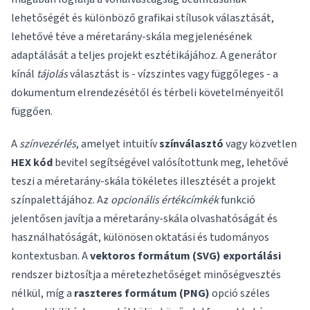
lehetőségét és különböző grafikai stílusok választását,
lehetővé téve a méretarány-skála megjelenésének
adaptálását a teljes projekt esztétikájához. A generátor
kínál
tájolás
választást is - vízszintes vagy függőleges - a
dokumentum elrendezésétől és térbeli követelményeitől
függően.
A
színvezérlés
, amelyet intuitív
színválasztó
vagy közvetlen
HEX kód
bevitel segítségével valósítottunk meg, lehetővé
teszi a méretarány-skála tökéletes illesztését a projekt
színpalettájához. Az
opcionális értékcímkék
funkció
jelentősen javítja a méretarány-skála olvashatóságát és
használhatóságát, különösen oktatási és tudományos
kontextusban. A
vektoros formátum (SVG) exportálási
rendszer biztosítja a méretezhetőséget minőségvesztés
nélkül, míg a
raszteres formátum (PNG)
opció széles