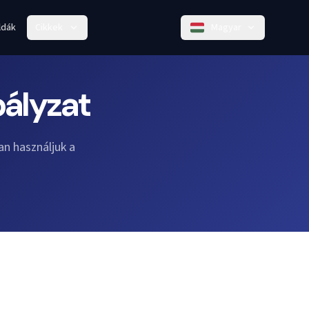
ldák
Cikkek
Magyar
ályzat
an használjuk a