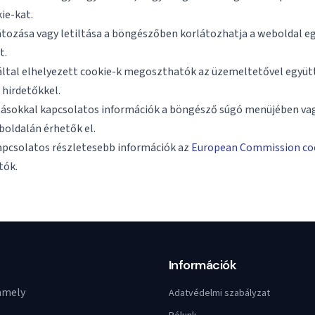
ie-kat.
átozása vagy letiltása a böngészőben korlátozhatja a weboldal e
t.
 által elhelyezett cookie-k megoszthatók az üzemeltetővel egy
 hirdetőkkel.
ításokkal kapcsolatos információk a böngésző súgó menüjében va
oldalán érhetők el.
apcsolatos részletesebb információk az
European Commission coo
tók.
Információk
 amely
Adatvédelmi szabályzat