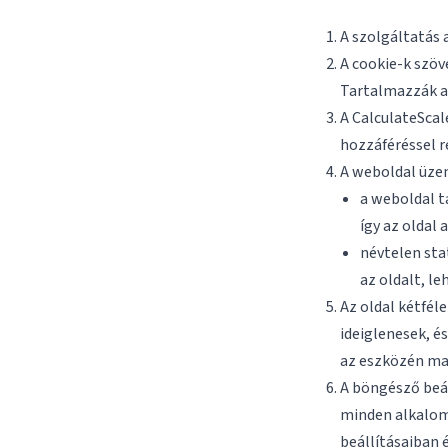
A szolgáltatás 
A cookie-k szö
Tartalmazzák a 
A CalculateScal
hozzáféréssel r
A weboldal üzem
a weboldal t
így az oldal
névtelen sta
az oldalt, le
Az oldal kétfé
ideiglenesek, é
az eszközén mar
A böngésző beál
minden alkalomm
beállításaiban 