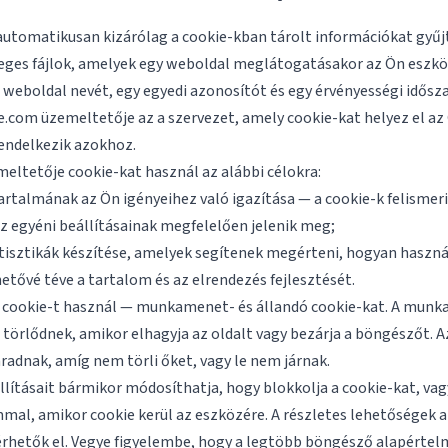
automatikusan kizárólag a cookie-kban tárolt információkat gyűjt
veges fájlok, amelyek egy weboldal meglátogatásakor az Ön eszkö
weboldal nevét, egy egyedi azonosítót és egy érvényességi idősz
e.com üzemeltetője az a szervezet, amely cookie-kat helyez el az
endelkezik azokhoz.
eltetője cookie-kat használ az alábbi célokra:
artalmának az Ön igényeihez való igazítása — a cookie-k felismer
 az egyéni beállításainak megfelelően jelenik meg;
tisztikák készítése, amelyek segítenek megérteni, hogyan haszná
hetővé téve a tartalom és az elrendezés fejlesztését.
le cookie-t használ — munkamenet- és állandó cookie-kat. A mun
s törlődnek, amikor elhagyja az oldalt vagy bezárja a böngészőt. A
adnak, amíg nem törli őket, vagy le nem járnak.
lításait bármikor módosíthatja, hogy blokkolja a cookie-kat, vag
al, amikor cookie kerül az eszközére. A részletes lehetőségek 
érhetők el. Vegye figyelembe, hogy a legtöbb böngésző alapértel