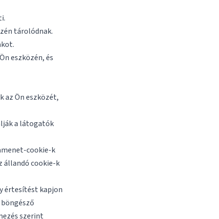
i.
zén tárolódnak.
akot.
 Ön eszközén, és
ik az Ön eszközét,
lják a látogatók
kamenet-cookie-k
z állandó cookie-k
y értesítést kapjon
a böngésző
mezés szerint