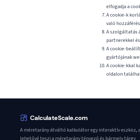
elfogadja a cook
A cookie-k korl
való hozzáférés
A szolgáltatás
partnerekkel és
A cookie-beáll
gyártójának web
A cookie-kkal k
oldalon találha
CalculateScale.com
A méretarány átváltó kalkulátor egy interaktív eszköz,
lehetővé teszi a méretarány tényező és bármely tárgy