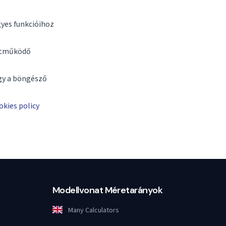
gyes funkcióihoz
üttműködő
gy a böngésző
kies policy
Modellvonat Méretarányok
Many Calculators