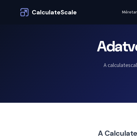
CalculateScale
Méretar
Adatv
A calculatesca
A Calculat