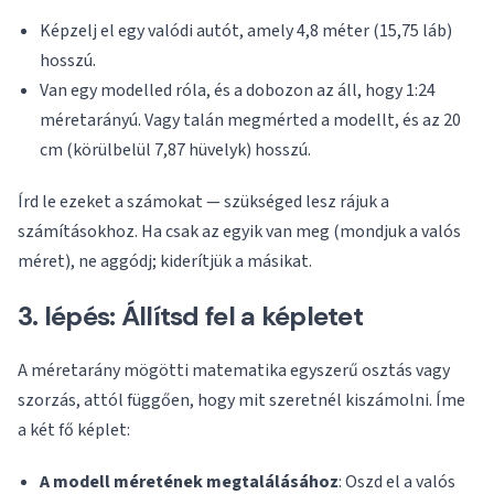
Képzelj el egy valódi autót, amely 4,8 méter (15,75 láb)
hosszú.
Van egy modelled róla, és a dobozon az áll, hogy 1:24
méretarányú. Vagy talán megmérted a modellt, és az 20
cm (körülbelül 7,87 hüvelyk) hosszú.
Írd le ezeket a számokat — szükséged lesz rájuk a
számításokhoz. Ha csak az egyik van meg (mondjuk a valós
méret), ne aggódj; kiderítjük a másikat.
3. lépés: Állítsd fel a képletet
A méretarány mögötti matematika egyszerű osztás vagy
szorzás, attól függően, hogy mit szeretnél kiszámolni. Íme
a két fő képlet:
A modell méretének megtalálásához
: Oszd el a valós