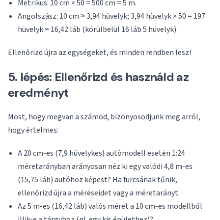
Metrikus: 10 cm × 50 = 500 cm = 5 m.
Angolszász: 10 cm ≈ 3,94 hüvelyk; 3,94 hüvelyk × 50 = 197
hüvelyk = 16,42 láb (körülbelül 16 láb 5 hüvelyk).
Ellenőrizd újra az egységeket, és minden rendben lesz!
5. lépés: Ellenőrizd és használd az
eredményt
Most, hogy megvan a számod, bizonyosodjunk meg arról,
hogy értelmes:
A 20 cm-es (7,9 hüvelykes) autómodell esetén 1:24
méretarányban arányosan néz ki egy valódi 4,8 m-es
(15,75 láb) autóhoz képest? Ha furcsának tűnik,
ellenőrizd újra a méréseidet vagy a méretarányt.
Az 5 m-es (16,42 láb) valós méret a 10 cm-es modellből
illik-e a tárgyhoz (pl. egy kis épülethez)?