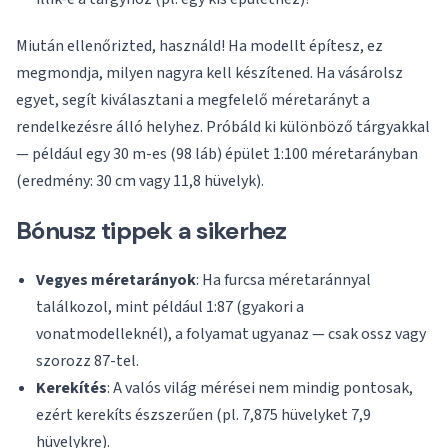
Miután ellenőrizted, használd! Ha modellt építesz, ez
megmondja, milyen nagyra kell készítened. Ha vásárolsz
egyet, segít kiválasztani a megfelelő méretarányt a
rendelkezésre álló helyhez. Próbáld ki különböző tárgyakkal
— például egy 30 m-es (98 láb) épület 1:100 méretarányban
(eredmény: 30 cm vagy 11,8 hüvelyk).
Bónusz tippek a sikerhez
Vegyes méretarányok
: Ha furcsa méretaránnyal
találkozol, mint például 1:87 (gyakori a
vonatmodelleknél), a folyamat ugyanaz — csak ossz vagy
szorozz 87-tel.
Kerekítés
: A valós világ mérései nem mindig pontosak,
ezért kerekíts észszerűen (pl. 7,875 hüvelyket 7,9
hüvelykre).