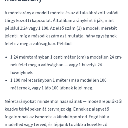
A méretarány a modell mérete és az általa ábrázolt valódi
tárgy közötti kapcsolat. Általában arányként írják, mint
például 1:24 vagy 1:100. Az első szám (1) a modell méretét
jelenti, míg a második szám azt mutatja, hány egységnek
felel ez meg a valóságban. Például:
1:24 méretarányban 1 centiméter (cm) a modellen 24 cm-
nek felel meg a valóságban — vagy 1 hüvelyk 24
hüvelyknek.
1:100 méretarányban 1 méter (m) a modellen 100
méternek, vagy 1 láb 100 lábnak felel meg.
Méretarányokat mindenhol használnak — modellrepülőktől
kezdve térképeken át tervrajzokig. Ennek az alapvető
fogalomnak az ismerete a kiindulópontod. Fogd hát a
modelled vagy terved, és lépjünk tovább a következő