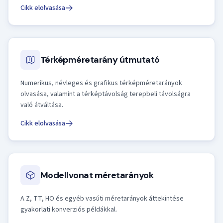
Cikk elolvasása
Térképméretarány útmutató
Numerikus, névleges és grafikus térképméretarányok
olvasása, valamint a térképtávolság terepbeli távolságra
való átváltása.
Cikk elolvasása
Modellvonat méretarányok
A Z, TT, HO és egyéb vasúti méretarányok áttekintése
gyakorlati konverziós példákkal.