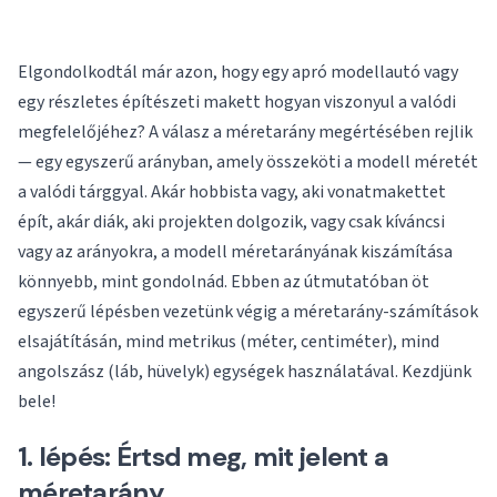
Elgondolkodtál már azon, hogy egy apró modellautó vagy
egy részletes építészeti makett hogyan viszonyul a valódi
megfelelőjéhez? A válasz a méretarány megértésében rejlik
— egy egyszerű arányban, amely összeköti a modell méretét
a valódi tárggyal. Akár hobbista vagy, aki vonatmakettet
épít, akár diák, aki projekten dolgozik, vagy csak kíváncsi
vagy az arányokra, a modell méretarányának kiszámítása
könnyebb, mint gondolnád. Ebben az útmutatóban öt
egyszerű lépésben vezetünk végig a méretarány-számítások
elsajátításán, mind metrikus (méter, centiméter), mind
angolszász (láb, hüvelyk) egységek használatával. Kezdjünk
bele!
1. lépés: Értsd meg, mit jelent a
méretarány