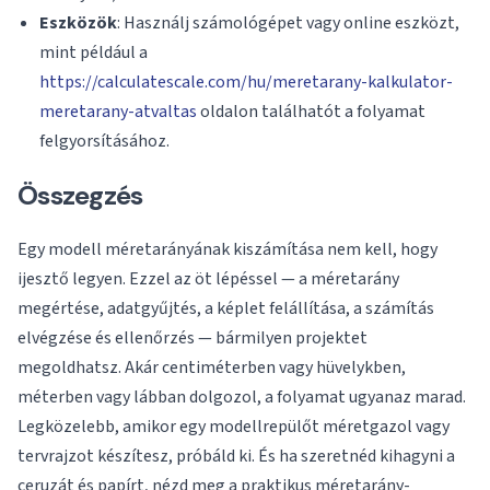
Eszközök
: Használj számológépet vagy online eszközt,
mint például a
https://calculatescale.com/hu/meretarany-kalkulator-
meretarany-atvaltas
oldalon találhatót a folyamat
felgyorsításához.
Összegzés
Egy modell méretarányának kiszámítása nem kell, hogy
ijesztő legyen. Ezzel az öt lépéssel — a méretarány
megértése, adatgyűjtés, a képlet felállítása, a számítás
elvégzése és ellenőrzés — bármilyen projektet
megoldhatsz. Akár centiméterben vagy hüvelykben,
méterben vagy lábban dolgozol, a folyamat ugyanaz marad.
Legközelebb, amikor egy modellrepülőt méretgazol vagy
tervrajzot készítesz, próbáld ki. És ha szeretnéd kihagyni a
ceruzát és papírt, nézd meg a praktikus méretarány-