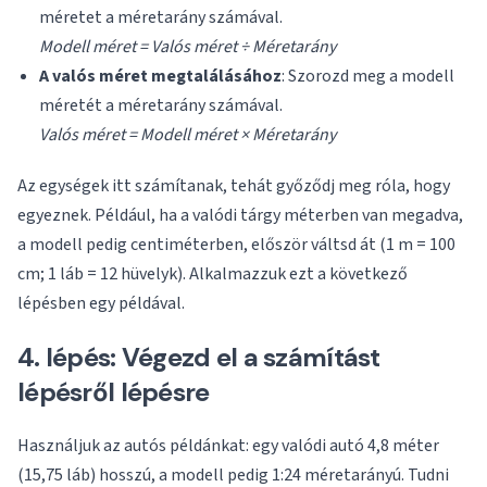
méretet a méretarány számával.
Modell méret = Valós méret ÷ Méretarány
A valós méret megtalálásához
: Szorozd meg a modell
méretét a méretarány számával.
Valós méret = Modell méret × Méretarány
Az egységek itt számítanak, tehát győződj meg róla, hogy
egyeznek. Például, ha a valódi tárgy méterben van megadva,
a modell pedig centiméterben, először váltsd át (1 m = 100
cm; 1 láb = 12 hüvelyk). Alkalmazzuk ezt a következő
lépésben egy példával.
4. lépés: Végezd el a számítást
lépésről lépésre
Használjuk az autós példánkat: egy valódi autó 4,8 méter
(15,75 láb) hosszú, a modell pedig 1:24 méretarányú. Tudni