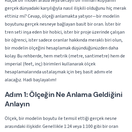
Küçük bir model araba veya detaylı bir mimari kopyanın
gerçek dünyadaki karşılığıyla nasıl ilişkili olduğunu hiç merak
ettiniz mi? Cevap, ölçeği anlamakta yatıyor—bir modelin
boyutunu gerçek nesneye bağlayan basit bir oran. İster bir
tren seti inşa eden bir hobici, ister bir proje üzerinde çalışan
bir öğrenci, ister sadece oranlar hakkında meraklı biri olun,
bir modelin ölçeğini hesaplamak düşündüğünüzden daha
kolay. Bu rehberde, hem metrik (metre, santimetre) hem de
imperial (feet, inç) birimleri kullanarak ölçek
hesaplamalarında ustalaşmak için beş basit adımı ele
alacağız. Hadi başlayalım!
Adım 1: Ölçeğin Ne Anlama Geldiğini
Anlayın
Ölçek, bir modelin boyutu ile temsil ettiği gerçek nesne
arasındaki ilişkidir. Genellikle 1:24 veya 1:100 gibi bir oran