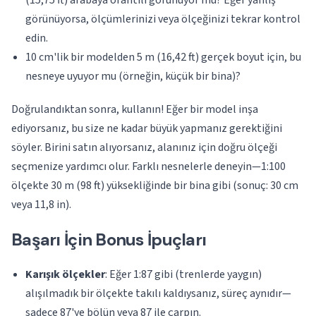
(15,75 ft) arabaya orantılı görünüyor mu? Eğer yanlış
görünüyorsa, ölçümlerinizi veya ölçeğinizi tekrar kontrol
edin.
10 cm'lik bir modelden 5 m (16,42 ft) gerçek boyut için, bu
nesneye uyuyor mu (örneğin, küçük bir bina)?
Doğrulandıktan sonra, kullanın! Eğer bir model inşa
ediyorsanız, bu size ne kadar büyük yapmanız gerektiğini
söyler. Birini satın alıyorsanız, alanınız için doğru ölçeği
seçmenize yardımcı olur. Farklı nesnelerle deneyin—1:100
ölçekte 30 m (98 ft) yüksekliğinde bir bina gibi (sonuç: 30 cm
veya 11,8 in).
Başarı İçin Bonus İpuçları
Karışık ölçekler
: Eğer 1:87 gibi (trenlerde yaygın)
alışılmadık bir ölçekte takılı kaldıysanız, süreç aynıdır—
sadece 87'ye bölün veya 87 ile çarpın.