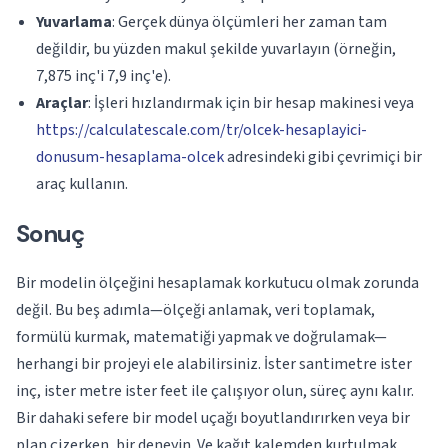
Yuvarlama
: Gerçek dünya ölçümleri her zaman tam
değildir, bu yüzden makul şekilde yuvarlayın (örneğin,
7,875 inç'i 7,9 inç'e).
Araçlar
: İşleri hızlandırmak için bir hesap makinesi veya
https://calculatescale.com/tr/olcek-hesaplayici-
donusum-hesaplama-olcek
adresindeki gibi çevrimiçi bir
araç kullanın.
Sonuç
Bir modelin ölçeğini hesaplamak korkutucu olmak zorunda
değil. Bu beş adımla—ölçeği anlamak, veri toplamak,
formülü kurmak, matematiği yapmak ve doğrulamak—
herhangi bir projeyi ele alabilirsiniz. İster santimetre ister
inç, ister metre ister feet ile çalışıyor olun, süreç aynı kalır.
Bir dahaki sefere bir model uçağı boyutlandırırken veya bir
plan çizerken, bir deneyin. Ve kağıt kalemden kurtulmak