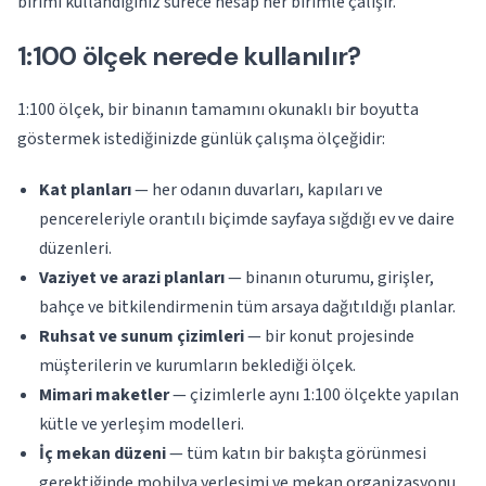
birimi kullandığınız sürece hesap her birimle çalışır.
1:100 ölçek nerede kullanılır?
1:100 ölçek, bir binanın tamamını okunaklı bir boyutta
göstermek istediğinizde günlük çalışma ölçeğidir:
Kat planları
— her odanın duvarları, kapıları ve
pencereleriyle orantılı biçimde sayfaya sığdığı ev ve daire
düzenleri.
Vaziyet ve arazi planları
— binanın oturumu, girişler,
bahçe ve bitkilendirmenin tüm arsaya dağıtıldığı planlar.
Ruhsat ve sunum çizimleri
— bir konut projesinde
müşterilerin ve kurumların beklediği ölçek.
Mimari maketler
— çizimlerle aynı 1:100 ölçekte yapılan
kütle ve yerleşim modelleri.
İç mekan düzeni
— tüm katın bir bakışta görünmesi
gerektiğinde mobilya yerleşimi ve mekan organizasyonu.