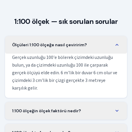
1:100 ölçek — sık sorulan sorular
Ölçüleri 1:100 ölçeğe nasıl çeviririm?
Gerçek uzunluğu 100'e bölerek çizimdeki uzunluğu
bulun, ya da çizimdeki uzunluğu 100 ile çarparak
gerçek ölçüyü elde edin. 6 m'lik bir duvar 6 cm olur ve
çizimdeki 3 cm'lik bir çizgi gerçekte 3 metreye
karşılık gelir.
1:100 ölçeğin ölçek faktörü nedir?
Ölçek faktörü 1/100, yani 0,01'dir. Herhangi bir gerçek
uzunluğu 0,01 ile çarparak 1:100 ölçekteki boyutunu