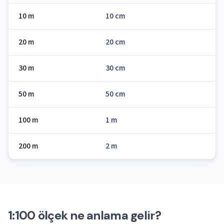
10 m
10 cm
20 m
20 cm
30 m
30 cm
50 m
50 cm
100 m
1 m
200 m
2 m
1:100 ölçek ne anlama gelir?