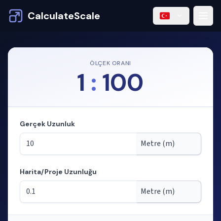
CalculateScale
ÖLÇEK ORANI
1
:
100
Gerçek Uzunluk
Harita/Proje Uzunluğu
Mod: ölçekten uzunlukları hesaplama