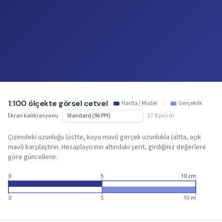
1:100 ölçekte görsel cetvel
Harita / Model
|
Gerçeklik
Ekran kalibrasyonu
37.8 px/cm
Çizimdeki uzunluğu (üstte, koyu mavi) gerçek uzunlukla (altta, açık
mavi) karşılaştırın. Hesaplayıcının altındaki şerit, girdiğiniz değerlere
göre güncellenir.
0
5
10 cm
0
5
10 m