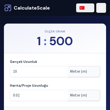
CalculateScale
ÖLÇEK ORANI
1
:
500
Gerçek Uzunluk
Harita/Proje Uzunluğu
Mod: ölçekten uzunlukları hesaplama