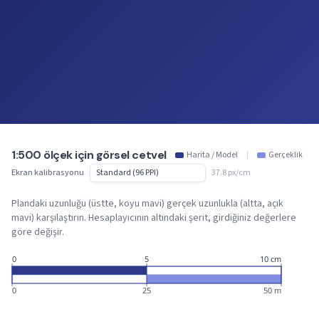
1:500 ölçek için görsel cetvel
Harita / Model
|
Gerçeklik
Ekran kalibrasyonu
37.8 px/cm
Plandaki uzunluğu (üstte, koyu mavi) gerçek uzunlukla (altta, açık
mavi) karşılaştırın. Hesaplayıcının altındaki şerit, girdiğiniz değerlere
göre değişir.
0
5
10 cm
0
25
50 m