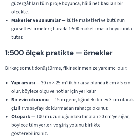
güzergâhları tüm proje boyunca, hâlâ net basılan bir
ölçekte.
Maketler ve sunumlar
— kütle maketleri ve bütünün
görselleştirmeleri; burada 1:500 maketi masa boyutunda
tutar.
1:500 ölçek pratikte — örnekler
Birkaç somut dönüştürme, fikir edinmenize yardımcı olur:
Yapı arsası
— 30 m × 25 m'lik bir arsa planda 6 cm × 5 cm
olur, böylece ölçü ve notlar için yer kalır.
Bir evin oturumu
— 15 m genişliğindeki bir ev 3 cm olarak
çizilir ve sayfayı doldurmadan rahatça okunur.
Otopark
— 100 m uzunluğundaki bir alan 20 cm'ye sığar,
böylece tüm yerleri ve giriş yolunu birlikte
gösterebilirsiniz.