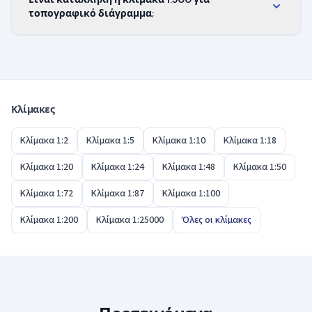
σχέδιο. Πραγματικό μήκος × 0,002 = μήκος στο
τοπογραφικό διάγραμμα;
σχέδιο. Ο συντελεστής είναι ο ίδιος σε οποιαδήποτε
Ναι. Το τοπογραφικό διάγραμμα είναι η πιο
μονάδα.
συνηθισμένη χρήση της 1:500, γιατί δείχνει όρια,
περίγραμμα κτιρίου και αποστάσεις σε ένα φύλλο.
Για κατόψεις εσωτερικών χώρων χρησιμοποιήστε
Κλίμακες
μεγαλύτερη κλίμακα, όπως 1:100 ή 1:50.
Κλίμακα 1:2
Κλίμακα 1:5
Κλίμακα 1:10
Κλίμακα 1:18
Κλίμακα 1:20
Κλίμακα 1:24
Κλίμακα 1:48
Κλίμακα 1:50
Κλίμακα 1:72
Κλίμακα 1:87
Κλίμακα 1:100
Κλίμακα 1:200
Κλίμακα 1:25000
Όλες οι κλίμακες