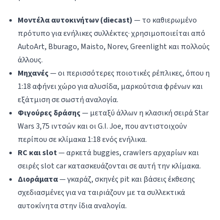
Μοντέλα αυτοκινήτων (diecast)
— το καθιερωμένο
πρότυπο για ενήλικες συλλέκτες· χρησιμοποιείται από
AutoArt, Bburago, Maisto, Norev, Greenlight και πολλούς
άλλους.
Μηχανές
— οι περισσότερες ποιοτικές ρέπλικες, όπου η
1:18 αφήνει χώρο για αλυσίδα, μαρκούτσια φρένων και
εξάτμιση σε σωστή αναλογία.
Φιγούρες δράσης
— μεταξύ άλλων η κλασική σειρά Star
Wars 3,75 ιντσών και οι G.I. Joe, που αντιστοιχούν
περίπου σε κλίμακα 1:18 ενός ενήλικα.
RC και slot
— αρκετά buggies, crawlers αρχαρίων και
σειρές slot car κατασκευάζονται σε αυτή την κλίμακα.
Διοράματα
— γκαράζ, σκηνές pit και βάσεις έκθεσης
σχεδιασμένες για να ταιριάζουν με τα συλλεκτικά
αυτοκίνητα στην ίδια αναλογία.