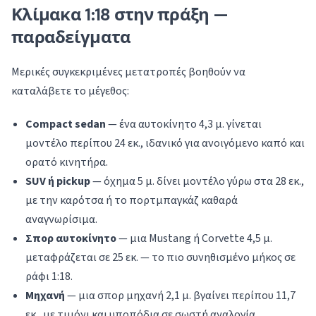
Κλίμακα 1:18 στην πράξη —
παραδείγματα
Μερικές συγκεκριμένες μετατροπές βοηθούν να
καταλάβετε το μέγεθος:
Compact sedan
— ένα αυτοκίνητο 4,3 μ. γίνεται
μοντέλο περίπου 24 εκ., ιδανικό για ανοιγόμενο καπό και
ορατό κινητήρα.
SUV ή pickup
— όχημα 5 μ. δίνει μοντέλο γύρω στα 28 εκ.,
με την καρότσα ή το πορτμπαγκάζ καθαρά
αναγνωρίσιμα.
Σπορ αυτοκίνητο
— μια Mustang ή Corvette 4,5 μ.
μεταφράζεται σε 25 εκ. — το πιο συνηθισμένο μήκος σε
ράφι 1:18.
Μηχανή
— μια σπορ μηχανή 2,1 μ. βγαίνει περίπου 11,7
εκ., με τιμόνι και υποπόδια σε σωστή αναλογία.