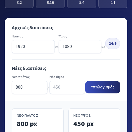
3:2
9:16
5:4
2:1
Αρχικές διαστάσεις
Πλάτος
Ύψος
16:9
px
px
Νέες διαστάσεις
Νέο πλάτος
Νέο ύψος
Υπολογισμός
ή
ΝΈΟ ΠΛΆΤΟΣ
ΝΈΟ ΎΨΟΣ
800 px
450 px