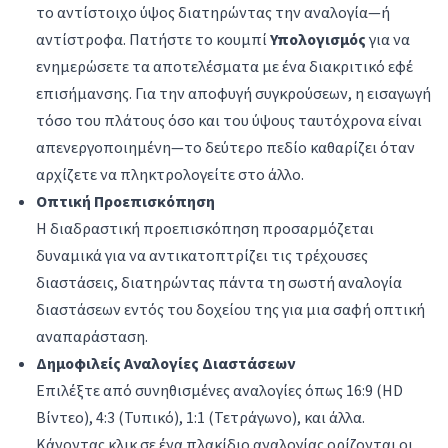
το αντίστοιχο ύψος διατηρώντας την αναλογία—ή
αντίστροφα. Πατήστε το κουμπί
Υπολογισμός
για να
ενημερώσετε τα αποτελέσματα με ένα διακριτικό εφέ
επισήμανσης. Για την αποφυγή συγκρούσεων, η εισαγωγή
τόσο του πλάτους όσο και του ύψους ταυτόχρονα είναι
απενεργοποιημένη—το δεύτερο πεδίο καθαρίζει όταν
αρχίζετε να πληκτρολογείτε στο άλλο.
Οπτική Προεπισκόπηση
Η διαδραστική προεπισκόπηση προσαρμόζεται
δυναμικά για να αντικατοπτρίζει τις τρέχουσες
διαστάσεις, διατηρώντας πάντα τη σωστή αναλογία
διαστάσεων εντός του δοχείου της για μια σαφή οπτική
αναπαράσταση.
Δημοφιλείς Αναλογίες Διαστάσεων
Επιλέξτε από συνηθισμένες αναλογίες όπως 16:9 (HD
Βίντεο), 4:3 (Τυπικό), 1:1 (Τετράγωνο), και άλλα.
Κάνοντας κλικ σε ένα πλακίδιο αναλογίας ορίζονται οι