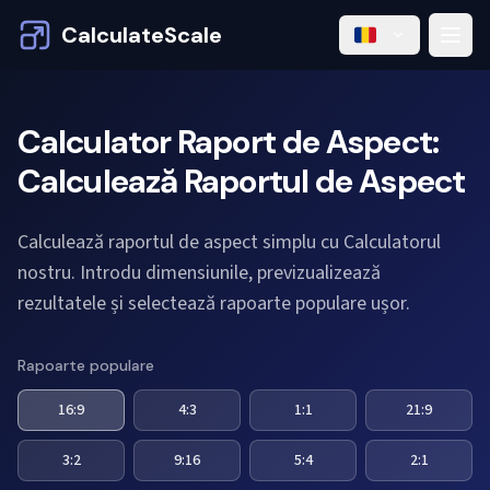
CalculateScale
Calculator Raport de Aspect:
Calculează Raportul de Aspect
Calculează raportul de aspect simplu cu Calculatorul
nostru. Introdu dimensiunile, previzualizează
rezultatele și selectează rapoarte populare ușor.
Rapoarte populare
16:9
4:3
1:1
21:9
3:2
9:16
5:4
2:1