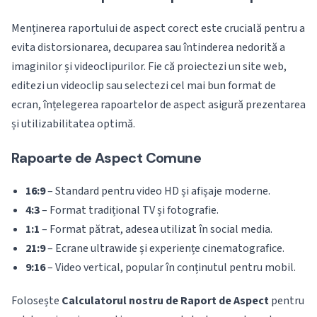
Menținerea raportului de aspect corect este crucială pentru a
evita distorsionarea, decuparea sau întinderea nedorită a
imaginilor și videoclipurilor. Fie că proiectezi un site web,
editezi un videoclip sau selectezi cel mai bun format de
ecran, înțelegerea rapoartelor de aspect asigură prezentarea
și utilizabilitatea optimă.
Rapoarte de Aspect Comune
16:9
– Standard pentru video HD și afișaje moderne.
4:3
– Format tradițional TV și fotografie.
1:1
– Format pătrat, adesea utilizat în social media.
21:9
– Ecrane ultrawide și experiențe cinematografice.
9:16
– Video vertical, popular în conținutul pentru mobil.
Folosește
Calculatorul nostru de Raport de Aspect
pentru