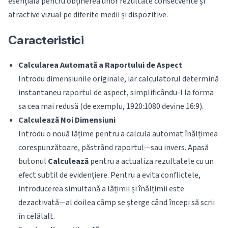
esențială pentru obținerea unor rezultate consecvente și
atractive vizual pe diferite medii și dispozitive.
Caracteristici
Calcularea Automată a Raportului de Aspect
Introdu dimensiunile originale, iar calculatorul determină
instantaneu raportul de aspect, simplificându-l la forma
sa cea mai redusă (de exemplu, 1920:1080 devine 16:9).
Calculează Noi Dimensiuni
Introdu o nouă lățime pentru a calcula automat înălțimea
corespunzătoare, păstrând raportul—sau invers. Apasă
butonul
Calculează
pentru a actualiza rezultatele cu un
efect subtil de evidențiere. Pentru a evita conflictele,
introducerea simultană a lățimii și înălțimii este
dezactivată—al doilea câmp se șterge când începi să scrii
în celălalt.