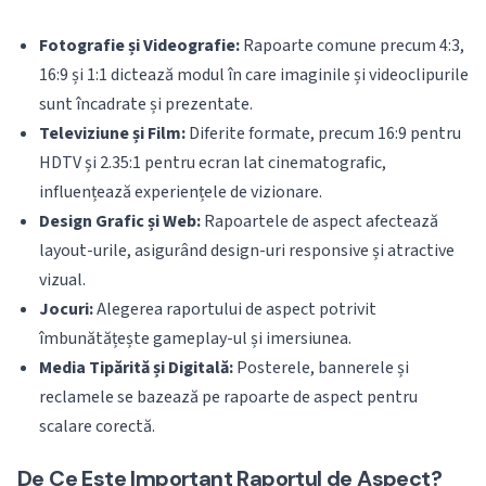
Fotografie și Videografie:
Rapoarte comune precum 4:3,
16:9 și 1:1 dictează modul în care imaginile și videoclipurile
sunt încadrate și prezentate.
Televiziune și Film:
Diferite formate, precum 16:9 pentru
HDTV și 2.35:1 pentru ecran lat cinematografic,
influențează experiențele de vizionare.
Design Grafic și Web:
Rapoartele de aspect afectează
layout-urile, asigurând design-uri responsive și atractive
vizual.
Jocuri:
Alegerea raportului de aspect potrivit
îmbunătățește gameplay-ul și imersiunea.
Media Tipărită și Digitală:
Posterele, bannerele și
reclamele se bazează pe rapoarte de aspect pentru
scalare corectă.
De Ce Este Important Raportul de Aspect?