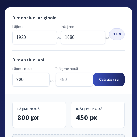
Dimensiuni originale
Lățime
Înălțime
16:9
px
px
Dimensiuni noi
Lățime nouă
Înălțime nouă
Calculează
sau
LĂȚIME NOUĂ
ÎNĂLȚIME NOUĂ
800 px
450 px