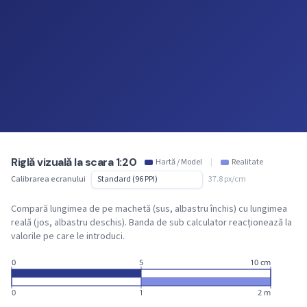
Riglă vizuală la scara 1:20
Hartă / Model
|
Realitate
Calibrarea ecranului
37.8 px/cm
Compară lungimea de pe machetă (sus, albastru închis) cu lungimea
reală (jos, albastru deschis). Banda de sub calculator reacționează la
valorile pe care le introduci.
0
5
10 cm
0
1
2 m