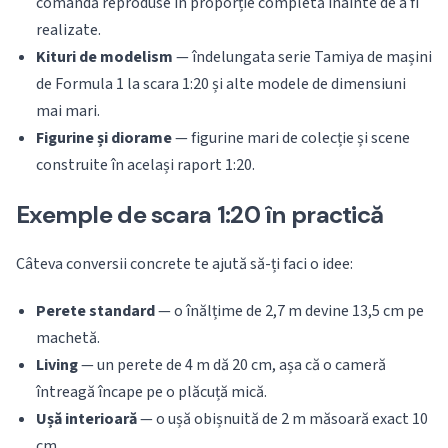
comandă reproduse în proporție completă înainte de a fi
realizate.
Kituri de modelism
— îndelungata serie Tamiya de mașini
de Formula 1 la scara 1:20 și alte modele de dimensiuni
mai mari.
Figurine și diorame
— figurine mari de colecție și scene
construite în același raport 1:20.
Exemple de scara 1:20 în practică
Câteva conversii concrete te ajută să-ți faci o idee:
Perete standard
— o înălțime de 2,7 m devine 13,5 cm pe
machetă.
Living
— un perete de 4 m dă 20 cm, așa că o cameră
întreagă încape pe o plăcuță mică.
Ușă interioară
— o ușă obișnuită de 2 m măsoară exact 10
cm.