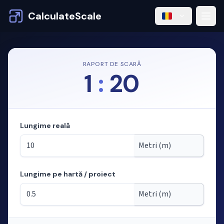
CalculateScale
RAPORT DE SCARĂ
1
:
20
Lungime reală
Lungime pe hartă / proiect
Mod: calculul lungimilor din scară