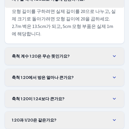
모형 길이를 구하려면 실제 길이를 20으로 나누고, 실
제 크기로 돌아가려면 모형 길이에 20을 곱하세요.
2.7m 벽은 13.5cm가 되고, 5cm 모형 부품은 실제 1m
에 해당합니다.
축척 계수 1:20은 무슨 뜻인가요?
계수는 1/20, 즉 0.05입니다. 어떤 실제 길이든 0.05를
곱하면 축척 1:20에서의 길이가 됩니다. 이 값은 단위
축척 1:20에서 방은 얼마나 큰가요?
와 상관없이 동일합니다.
흔한 4×5m 방은 모형에서 약 20×25cm가 되어 작은 보
드에 넉넉히 들어갑니다. 천장 높이 2.7m는 이 축척에
축척 1:20이 1:24보다 큰가요?
서 13.5cm에 해당합니다.
네, 다만 차이는 작습니다. 같은 대상이라면 1:20 모형
이 1:24보다 약 20퍼센트 큽니다. 실제 1센티미터가 모
1:20과 1/20은 같은가요?
형의 더 긴 부분에 대응하기 때문입니다. 두 모형을 나