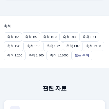
네, 두 표기는 정확히 같은 뜻입니다. 도면이나 모델
란히 두면 차이가 잘 보입니다.
상자에 따라 1/20로 적기도 하고 1:20으로 적기도 하지
만, 비율, 따라서 모형의 크기는 동일합니다.
축척
축척 1:2
축척 1:5
축척 1:10
축척 1:18
축척 1:24
축척 1:48
축척 1:50
축척 1:72
축척 1:87
축척 1:100
축척 1:200
축척 1:500
축척 1:25000
모든 축척
관련 자료