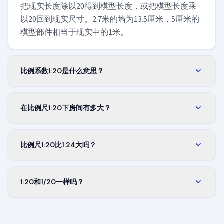
把现实长度除以20得到模型长度，或把模型长度乘
以20回到现实尺寸。2.7米的墙为13.5厘米，5厘米的
模型部件相当于现实中的1米。
比例系数1:20是什么意思？
系数为1/20，即0.05。把任意现实长度乘以0.05，就
能得到1:20比例下的长度。无论使用什么单位，这个
在比例尺1:20下房间有多大？
数值都相同。
常见的4乘5米房间在模型上约为20乘25厘米，因此
能轻松放在一块小板上。2.7米的层高在这一比例下
比例尺1:20比1:24大吗？
相当于13.5厘米。
是的，但只大一点。对同一物体，1:20模型比1:24大
约20%，因为每一厘米现实尺寸都对应模型上更长的
1:20和1/20一样吗？
一段。把两个模型并排摆放时，差别一目了然。
一样，这两种记法含义完全相同。有些图纸和模型
包装写1/20，有些写1:20，但比例，也就是模型的大