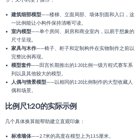
节，又小到便于操作：
建筑细部模型
——楼梯、立面局部、墙体剖面和入口，这
一比例能让小构件保持清晰可读。
室内模型
——单个房间、厨房和商业室内，以易于想象的
尺寸呈现。
家具与木作
——椅子、柜子和定制构件在实物制作之前以
完整比例再现。
模型套件
——田宫长期推出的1:20比例一级方程式赛车系
列以及其他较大的模型。
人偶与情景模型
——以相同的1:20比例制作的大型收藏人
偶和场景。
比例尺1:20的实际示例
几个具体换算能帮助建立直观印象：
标准墙体
——2.7米的高度在模型上为13.5厘米。