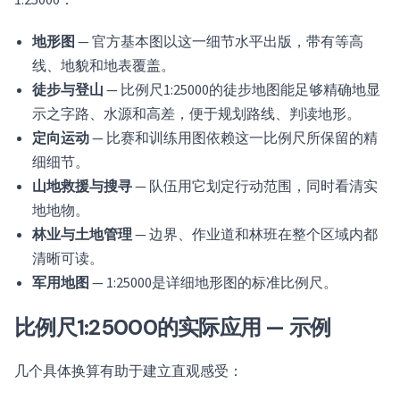
1:25000：
地形图
— 官方基本图以这一细节水平出版，带有等高
线、地貌和地表覆盖。
徒步与登山
— 比例尺1:25000的徒步地图能足够精确地显
示之字路、水源和高差，便于规划路线、判读地形。
定向运动
— 比赛和训练用图依赖这一比例尺所保留的精
细细节。
山地救援与搜寻
— 队伍用它划定行动范围，同时看清实
地地物。
林业与土地管理
— 边界、作业道和林班在整个区域内都
清晰可读。
军用地图
— 1:25000是详细地形图的标准比例尺。
比例尺1:25000的实际应用 — 示例
几个具体换算有助于建立直观感受：