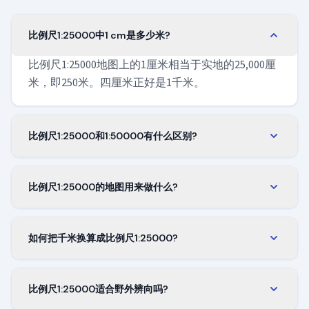
比例尺1:25000中1 cm是多少米?
比例尺1:25000地图上的1厘米相当于实地的25,000厘
米，即250米。四厘米正好是1千米。
比例尺1:25000和1:50000有什么区别?
比例尺1:25000沿每条边的细节是其两倍，在同一张
图上覆盖四分之一的面积。徒步和精确导航用
比例尺1:25000的地图用来做什么?
1:25000，想一次看到更大区域时用1:50000。
它是地形图和徒步地图的标准比例尺。在山地、步
道、定向运动和野外作业中都好用，因为它把良好
如何把千米换算成比例尺1:25000?
的整体视野与可读的细节结合在一起。
把实际距离除以25,000。1 km的路线在地图上为4
cm，5 km为20 cm。只要两边使用同一单位，此规则
比例尺1:25000适合野外辨向吗?
在任何单位下都成立。