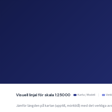
Visuell linjal för skala 1:25000
Karta / Modell
|
Verk
Jämför längden på kartan (upptill, mörkblå) med det verkliga avst