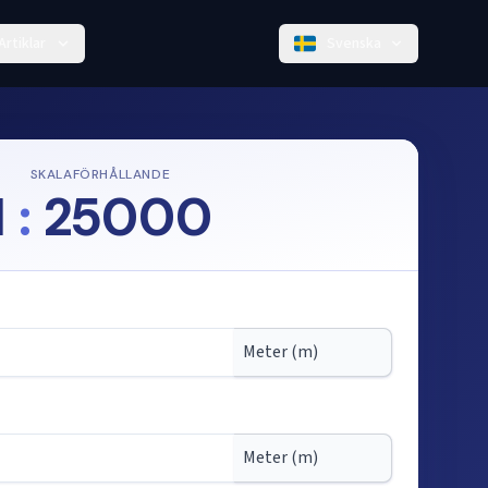
Artiklar
Svenska
SKALAFÖRHÅLLANDE
1
:
25000
kala