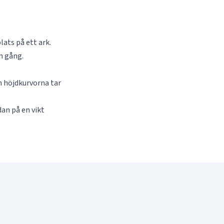
lats på ett ark.
n gång.
h höjdkurvorna tar
dan på en vikt