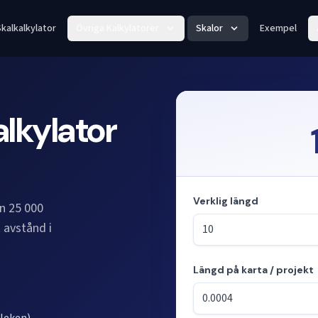
kalkalkylator
Övriga Kalkylatorer
Skalor
Exempel
lkylator
Verklig längd
an 25 000
t avstånd i
Längd på karta / projekt
Läge: beräknar längder från s