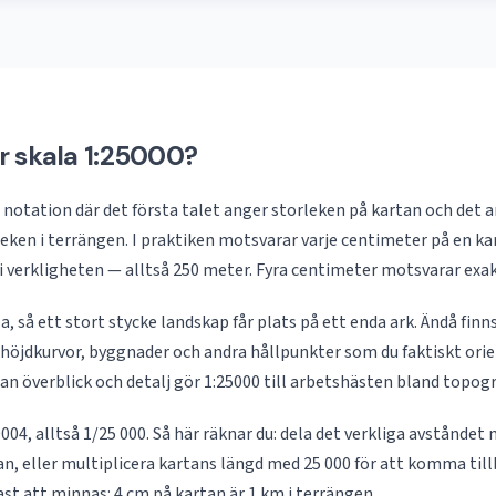
r skala 1:25000?
n notation där det första talet anger storleken på kartan och det 
ken i terrängen. I praktiken motsvarar varje centimeter på en kar
i verkligheten — alltså 250 meter. Fyra centimeter motsvarar exak
la, så ett stort stycke landskap får plats på ett enda ark. Ändå finn
, höjdkurvor, byggnader och andra hållpunkter som du faktiskt orien
n överblick och detalj gör 1:25000 till arbetshästen bland topogr
004, alltså 1/25 000. Så här räknar du: dela det verkliga avståndet 
an, eller multiplicera kartans längd med 25 000 för att komma tillb
ast att minnas: 4 cm på kartan är 1 km i terrängen.