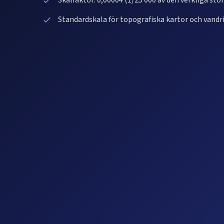
Skalfaktor: 0,00004 (1/25 000 av den verkliga sto
Standardskala för topografiska kartor och vandr