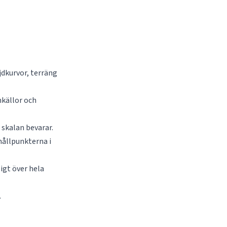
jdkurvor, terräng
nkällor och
 skalan bevarar.
hållpunkterna i
igt över hela
.