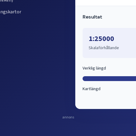
rleken)
ingskartor
Resultat
1:25000
Skalaförhållande
Verklig längd
Kartlängd
annons