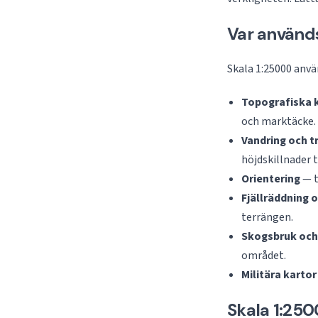
Var använd
Skala 1:25000 anvä
Topografiska 
och marktäcke.
Vandring och t
höjdskillnader t
Orientering
— t
Fjällräddning 
terrängen.
Skogsbruk och
området.
Militära kartor
Skala 1:250