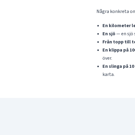
Några konkreta omr
En kilometer l
En sjö
— en sjö 
Från topp till 
En klippa på 1
över.
En slinga på 1
karta.