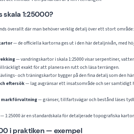
s skala 1:25000?
nds överallt där man behöver verklig detalj över ett stort område:
kartor
— de officiella kartorna ges ut i den här detaljnivån, med hö
rekking
— vandringskartor i skala 1:25000 visar serpentiner, vatte
illräckligt exakt för att planera en rutt och läsa terrängen.
ävlings- och träningskartor bygger på den fina detalj som den här
och eftersök
— lag avgränsar ett insatsområde och ser samtidigt 
 markförvaltning
— gränser, tillfartsvägar och bestånd läses tydl
— 1:25000 är en standardskala för detaljerade topografiska kartor
00 i praktiken — exempel