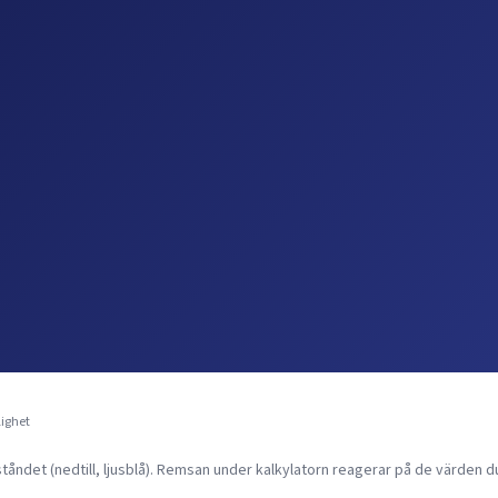
lighet
åndet (nedtill, ljusblå). Remsan under kalkylatorn reagerar på de värden du