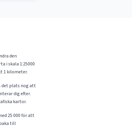
andra den
ta i skala 1:25000
t 1 kilometer.
s det plats nog att
terar dig efter.
afiska kartor.
med 25 000 för att
aka till