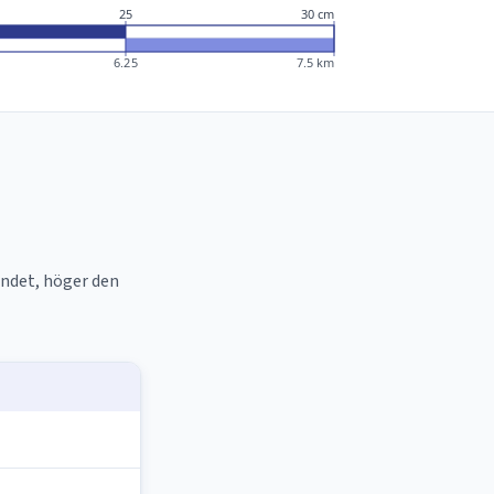
25
30 cm
6.25
7.5 km
åndet, höger den