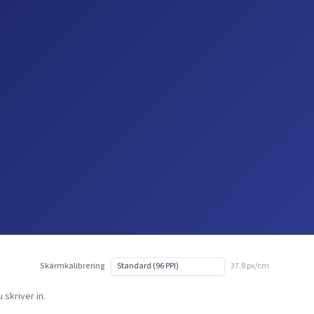
Skärmkalibrering
37.8 px/cm
 skriver in.