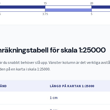
0
15
20
5
3.75
5
äkningstabell för skala 1:25000
r du snabbt behöver slå upp. Vänster kolumn är det verkliga avst
n på en karta i skala 1:25000.
TÅND
LÄNGD PÅ KARTAN 1:25000
1 cm