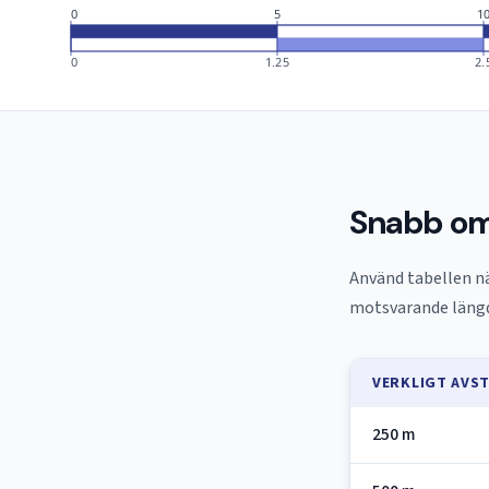
0
5
1
0
1.25
2.
Snabb omr
Använd tabellen nä
motsvarande längde
VERKLIGT AVS
250 m