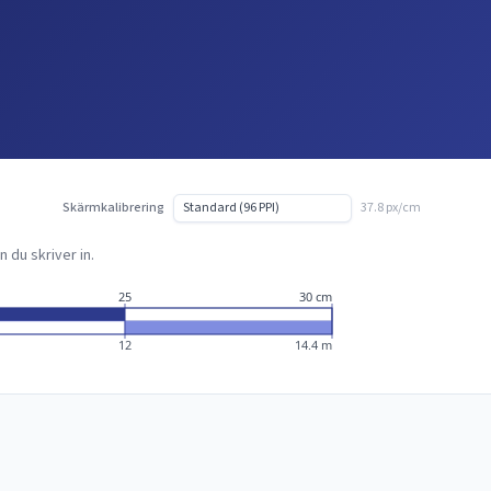
Skärmkalibrering
37.8 px/cm
 du skriver in.
25
30 cm
12
14.4 m