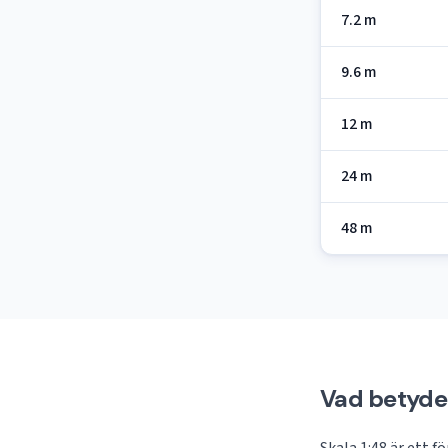
7.2 m
9.6 m
12 m
24 m
48 m
Vad betyder