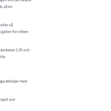
ingen och det andra
k, så en
eller så
gäller för vilken
tärskalan 1:35 och
lla.
iga detaljer med
ckpit och