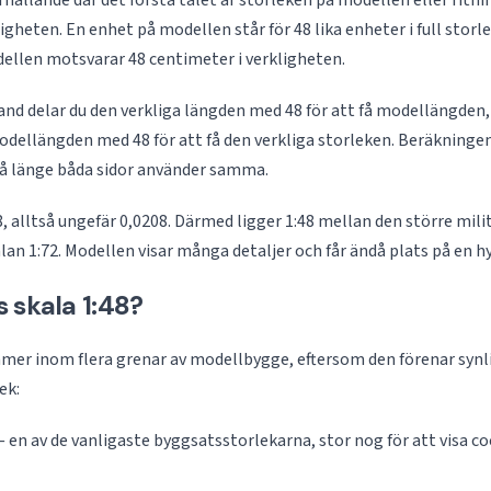
örhållande där det första talet är storleken på modellen eller ritn
ligheten. En enhet på modellen står för 48 lika enheter i full storle
ellen motsvarar 48 centimeter i verkligheten.
hand delar du den verkliga längden med 48 för att få modellängden, 
odellängden med 48 för att få den verkliga storleken. Beräkningen 
så länge båda sidor använder samma.
8, alltså ungefär 0,0208. Därmed ligger 1:48 mellan den större mili
an 1:72. Modellen visar många detaljer och får ändå plats på en hy
 skala 1:48?
mer inom flera grenar av modellbygge, eftersom den förenar synl
ek:
 en av de vanligaste byggsatsstorlekarna, stor nog för att visa co