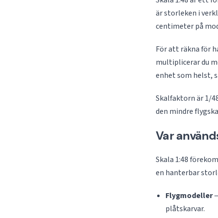
Skala 1:48 är ett f
är storleken i verk
centimeter på mod
För att räkna för 
multiplicerar du m
enhet som helst, 
Skalfaktorn är 1/4
den mindre flygskal
Var används
Skala 1:48 förekom
en hanterbar storl
Flygmodeller
—
plåtskarvar.