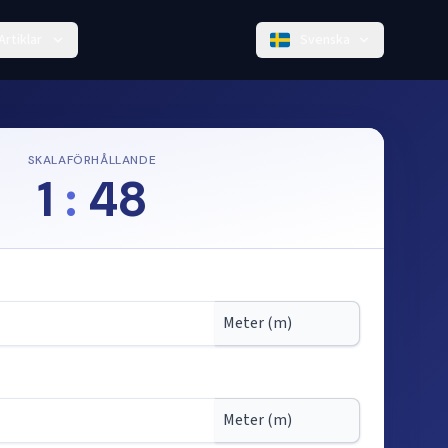
Artiklar
Svenska
SKALAFÖRHÅLLANDE
1
:
48
kala