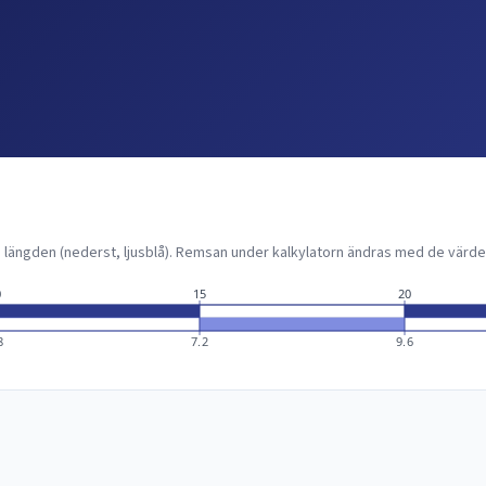
längden (nederst, ljusblå). Remsan under kalkylatorn ändras med de värden
0
15
20
8
7.2
9.6