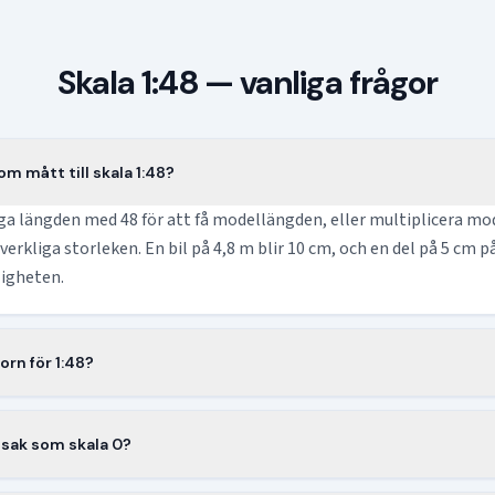
Skala 1:48 — vanliga frågor
om mått till skala 1:48?
iga längden med 48 för att få modellängden, eller multiplicera m
verkliga storleken. En bil på 4,8 m blir 10 cm, och en del på 5 cm 
kligheten.
orn för 1:48?
1/48, alltså ungefär 0,0208. Multiplicera valfri verklig längd med de
ala 1:48. Faktorn är densamma oavsett om du mäter i millimeter, c
 sak som skala 0?
la 0 i förhållandet 1:48, så där sammanfaller de. I Europa använder