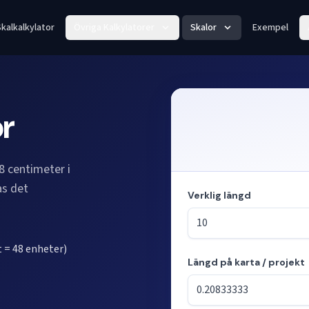
kalkalkylator
Övriga Kalkylatorer
Skalor
Exempel
or
8 centimeter i
as det
Verklig längd
t = 48 enheter)
Längd på karta / projekt
Läge: beräknar längder från s