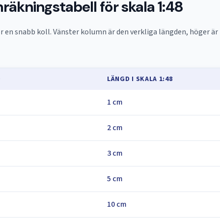
äkningstabell för skala 1:48
r en snabb koll. Vänster kolumn är den verkliga längden, höger ä
D
LÄNGD I SKALA 1:48
1 cm
2 cm
3 cm
5 cm
10 cm