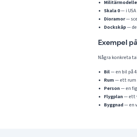
Militärmodelle
Skala 0
— i USA 
Dioramor
— sce
Dockskåp
— den
Exempel på 
Några konkreta tal 
Bil
— en bil på 4
Rum
— ett rum p
Person
— en fig
Flygplan
— ett 
Byggnad
— en v