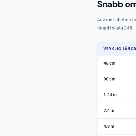
Snabb omr
Använd tabellen fö
längd i skala 1:48.
VERKLIG LÄNG
48 cm
96 cm
1.44 m
2.4 m
4.8 m