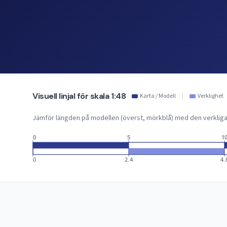
Visuell linjal för skala 1:48
Karta / Modell
|
Verklighet
Jämför längden på modellen (överst, mörkblå) med den verkliga 
0
5
1
0
2.4
4.