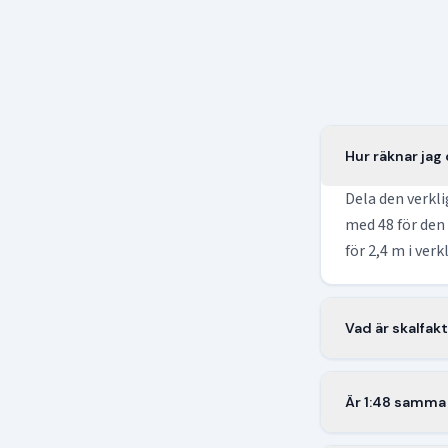
Hur räknar jag 
Dela den verkl
med 48 för den 
för 2,4 m i ver
Vad är skalfakt
Skalfaktorn är 
storleken i sk
Är 1:48 samma
meter.
I USA byggs ska