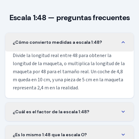
Escala 1:48 — preguntas frecuentes
¿Cómo convierto medidas a escala 1:48?
Divide la longitud real entre 48 para obtener la
longitud de la maqueta, o multiplica la longitud de la
maqueta por 48 para el tamaño real. Un coche de 4,8
m queda en 10 cm, y una pieza de 5 cm en la maqueta
representa 2,4 m en la realidad.
¿Cuál es el factor de la escala 1:48?
El factor de escala es 1/48, es decir, unos 0,0208.
Multiplica cualquier longitud real por ese valor para
¿Es lo mismo 1:48 que la escala O?