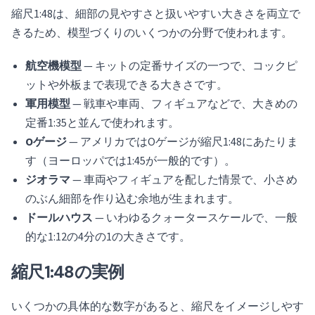
縮尺1:48は、細部の見やすさと扱いやすい大きさを両立で
きるため、模型づくりのいくつかの分野で使われます。
航空機模型
— キットの定番サイズの一つで、コックピ
ットや外板まで表現できる大きさです。
軍用模型
— 戦車や車両、フィギュアなどで、大きめの
定番1:35と並んで使われます。
Oゲージ
— アメリカではOゲージが縮尺1:48にあたりま
す（ヨーロッパでは1:45が一般的です）。
ジオラマ
— 車両やフィギュアを配した情景で、小さめ
のぶん細部を作り込む余地が生まれます。
ドールハウス
— いわゆるクォータースケールで、一般
的な1:12の4分の1の大きさです。
縮尺1:48の実例
いくつかの具体的な数字があると、縮尺をイメージしやす