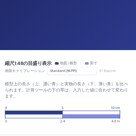
縮尺1:48の目盛り表示
地図 / 模型
|
実寸
画面キャリブレーション
37.8 px/cm
模型上の長さ（上、濃い青）と実物の長さ（下、薄い青）を比べ
られます。計算ツールの下の帯は、入力した値に合わせて変わり
ます。
0
5
10 cm
0
2.4
4.8 m