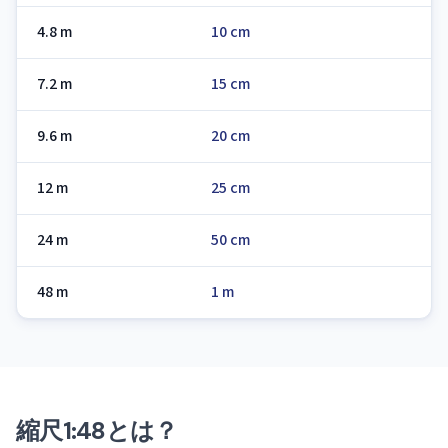
4.8 m
10 cm
7.2 m
15 cm
9.6 m
20 cm
12 m
25 cm
24 m
50 cm
48 m
1 m
縮尺1:48とは？