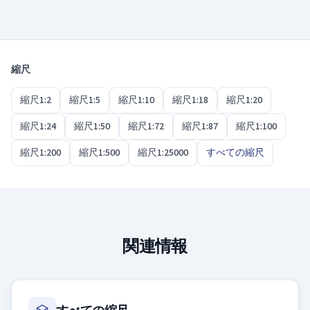
はい、2つの表記はまったく同じ意味です。箱や図
軍用模型と小さな航空機模型のちょうど中間で
面によって1/48と書かれたり1:48と書かれたりしま
す。
すが、比率も模型の大きさも同じです。
縮尺
縮尺1:2
縮尺1:5
縮尺1:10
縮尺1:18
縮尺1:20
縮尺1:24
縮尺1:50
縮尺1:72
縮尺1:87
縮尺1:100
縮尺1:200
縮尺1:500
縮尺1:25000
すべての縮尺
関連情報