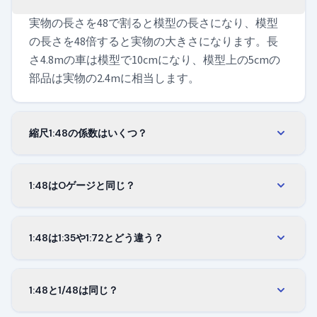
実物の長さを48で割ると模型の長さになり、模型
の長さを48倍すると実物の大きさになります。長
さ4.8mの車は模型で10cmになり、模型上の5cmの
部品は実物の2.4mに相当します。
縮尺1:48の係数はいくつ？
縮尺係数は1/48、つまり約0.0208です。実物の長さ
にこれを掛けると、縮尺1:48での大きさが分かりま
1:48はOゲージと同じ？
す。ミリでもセンチでもメートルでも、係数は変
アメリカではOゲージが縮尺1:48で作られているの
わりません。
で一致します。ヨーロッパのOゲージは1:43.5や1:45
1:48は1:35や1:72とどう違う？
など少し違う比率を使うことが多いので、模型を
1:35の模型のほうが大きくなります。35で割るほう
組み合わせる前に箱を確認してください。
が48で割るより大きさが多く残るからです。1:72は
1:48と1/48は同じ？
同じ理由で小さくなります。つまり1:48は、大きな