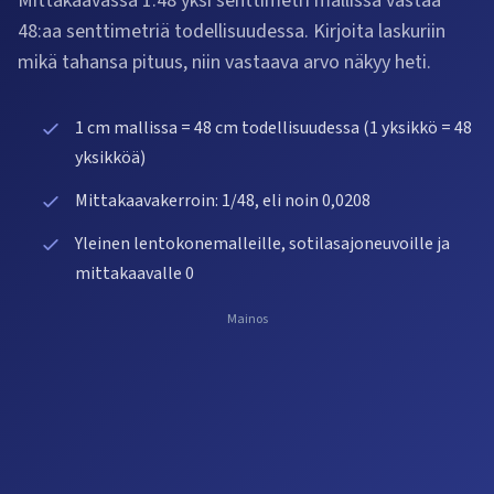
Mittakaavassa 1:48 yksi senttimetri mallissa vastaa
48:aa senttimetriä todellisuudessa. Kirjoita laskuriin
mikä tahansa pituus, niin vastaava arvo näkyy heti.
1 cm mallissa = 48 cm todellisuudessa (1 yksikkö = 48
yksikköä)
Mittakaavakerroin: 1/48, eli noin 0,0208
Yleinen lentokonemalleille, sotilasajoneuvoille ja
mittakaavalle 0
Mainos