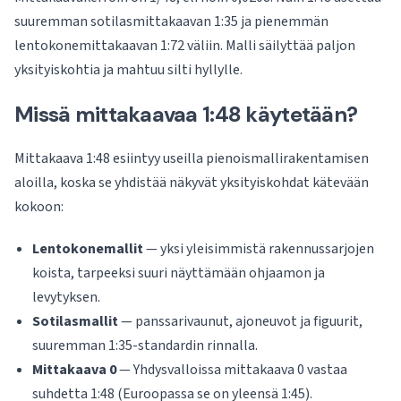
suuremman sotilasmittakaavan 1:35 ja pienemmän
lentokonemittakaavan 1:72 väliin. Malli säilyttää paljon
yksityiskohtia ja mahtuu silti hyllylle.
Missä mittakaavaa 1:48 käytetään?
Mittakaava 1:48 esiintyy useilla pienoismallirakentamisen
aloilla, koska se yhdistää näkyvät yksityiskohdat kätevään
kokoon:
Lentokonemallit
— yksi yleisimmistä rakennussarjojen
koista, tarpeeksi suuri näyttämään ohjaamon ja
levytyksen.
Sotilasmallit
— panssarivaunut, ajoneuvot ja figuurit,
suuremman 1:35-standardin rinnalla.
Mittakaava 0
— Yhdysvalloissa mittakaava 0 vastaa
suhdetta 1:48 (Euroopassa se on yleensä 1:45).