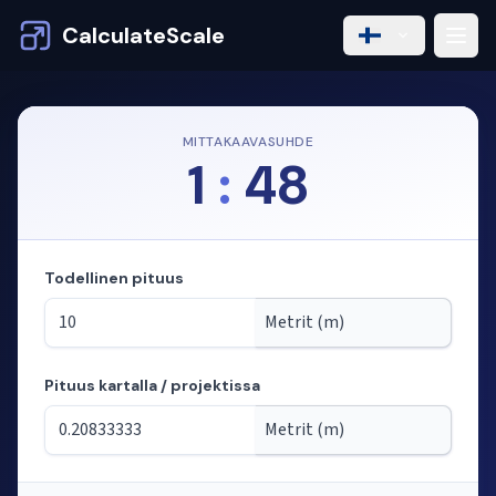
CalculateScale
MITTAKAAVASUHDE
1
:
48
Todellinen pituus
Pituus kartalla / projektissa
Tila: pituuksien laskenta mittakaavasta