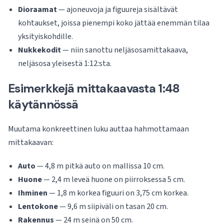
Dioraamat
— ajoneuvoja ja figuureja sisältävät
kohtaukset, joissa pienempi koko jättää enemmän tilaa
yksityiskohdille.
Nukkekodit
— niin sanottu neljäsosamittakaava,
neljäsosa yleisestä 1:12:sta.
Esimerkkejä mittakaavasta 1:48
käytännössä
Muutama konkreettinen luku auttaa hahmottamaan
mittakaavan:
Auto
— 4,8 m pitkä auto on mallissa 10 cm.
Huone
— 2,4 m leveä huone on piirroksessa 5 cm.
Ihminen
— 1,8 m korkea figuuri on 3,75 cm korkea.
Lentokone
— 9,6 m siipiväli on tasan 20 cm.
Rakennus
— 24 m seinä on 50 cm.