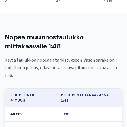
0
2.4
4.8 m
Nopea muunnostaulukko
mittakaavalle 1:48
Käytä taulukkoa nopeaan tarkistukseen. Vasen sarake on
todellinen pituus, oikea on vastaava pituus mittakaavassa
1:48.
TODELLINEN
PITUUS MITTAKAAVASSA
PITUUS
1:48
48 cm
1 cm