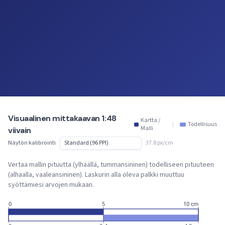
Visuaalinen mittakaavan 1:48
Kartta /
|
Todellisuus
Malli
viivain
Näytön kalibrointi
37.8 px/cm
Vertaa mallin pituutta (ylhäällä, tummansininen) todelliseen pituuteen
(alhaalla, vaaleansininen). Laskurin alla oleva palkki muuttuu
syöttämiesi arvojen mukaan.
0
5
10 cm