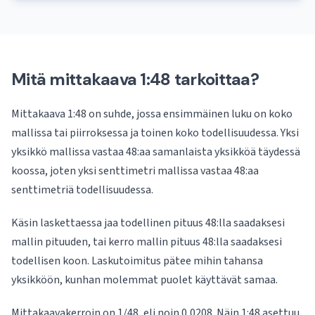
Mitä mittakaava 1:48 tarkoittaa?
Mittakaava 1:48 on suhde, jossa ensimmäinen luku on koko
mallissa tai piirroksessa ja toinen koko todellisuudessa. Yksi
yksikkö mallissa vastaa 48:aa samanlaista yksikköä täydessä
koossa, joten yksi senttimetri mallissa vastaa 48:aa
senttimetriä todellisuudessa.
Käsin laskettaessa jaa todellinen pituus 48:lla saadaksesi
mallin pituuden, tai kerro mallin pituus 48:lla saadaksesi
todellisen koon. Laskutoimitus pätee mihin tahansa
yksikköön, kunhan molemmat puolet käyttävät samaa.
Mittakaavakerroin on 1/48, eli noin 0,0208. Näin 1:48 asettuu