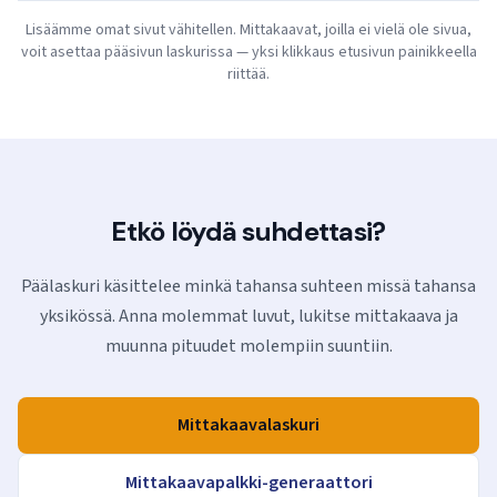
Lisäämme omat sivut vähitellen. Mittakaavat, joilla ei vielä ole sivua,
voit asettaa pääsivun laskurissa — yksi klikkaus etusivun painikkeella
riittää.
Etkö löydä suhdettasi?
Päälaskuri käsittelee minkä tahansa suhteen missä tahansa
yksikössä. Anna molemmat luvut, lukitse mittakaava ja
muunna pituudet molempiin suuntiin.
Mittakaavalaskuri
Mittakaavapalkki-generaattori