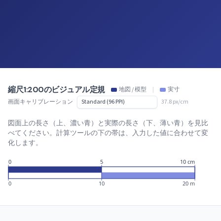
縮尺1:200のビジュアル定規
地図 / 模型
|
実寸
画面キャリブレーション
37.8 px/cm
図面上の長さ（上、濃い青）と実際の長さ（下、薄い青）を見比
べてください。計算ツールの下の帯は、入力した値に合わせて変
化します。
0
5
10 cm
0
10
20 m