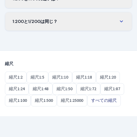
実際にはちょうど1メートルです。
縮尺1:200ではすべてが1:100の半分の大きさで描か
れるため、同じ用紙に2倍の面積を収められます。
1:200と1/200は同じ？
その代わり細部は減ります。1:100は建物1つに、
はい、2つの表記はまったく同じ意味です。図面に
1:200は敷地全体や複数の建物に向いています。
よって1/200と書く場合と1:200と書く場合がありま
すが、比率も用紙上の大きさも同じです。
縮尺
縮尺1:2
縮尺1:5
縮尺1:10
縮尺1:18
縮尺1:20
縮尺1:24
縮尺1:48
縮尺1:50
縮尺1:72
縮尺1:87
縮尺1:100
縮尺1:500
縮尺1:25000
すべての縮尺