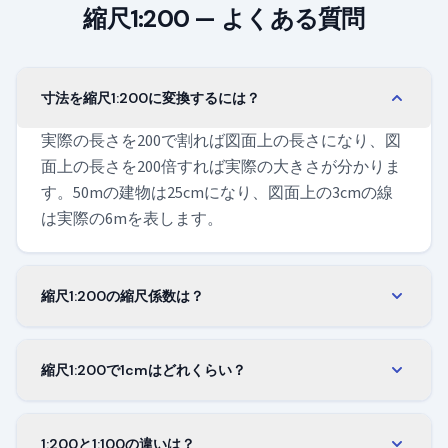
縮尺1:200 — よくある質問
寸法を縮尺1:200に変換するには？
実際の長さを200で割れば図面上の長さになり、図
面上の長さを200倍すれば実際の大きさが分かりま
す。50mの建物は25cmになり、図面上の3cmの線
は実際の6mを表します。
縮尺1:200の縮尺係数は？
縮尺係数は1/200、つまり0.005です。実際の長さに
0.005を掛ければ、縮尺1:200での大きさが求められ
縮尺1:200で1cmはどれくらい？
ます。ミリでもセンチでもメートルでも、係数は
縮尺1:200の図面上の1センチは、実際の2メートル
変わりません。
に相当します。したがって図面上の0.5センチは、
1:200と1:100の違いは？