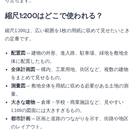
り立ちます。
縮尺1:200はどこで使われる？
縮尺1:200は、広い範囲を1枚の用紙に収めて見せたいとき
の定番です。
配置図
— 建物の外形、進入路、駐車場、緑地を敷地全
体に配置したもの。
全体計画図
— 構内、工業用地、街区など、複数の建物
をまとめて見せるもの。
測量図
— 敷地全体を用紙に収める必要がある土地の測
量。
大きな建物
— 倉庫・学校・商業施設など、見やすい
1:100の図面には大きすぎるもの。
都市計画
— 区画と道路のつながりを示す、街路や地区
のレイアウト。