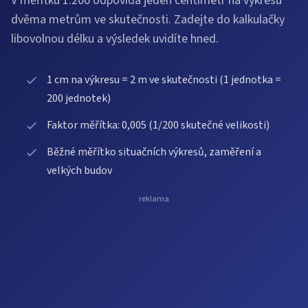
V měřítku 1:200 odpovídá jeden centimetr na výkresu
dvěma metrům ve skutečnosti. Zadejte do kalkulačky
libovolnou délku a výsledek uvidíte hned.
1 cm na výkresu = 2 m ve skutečnosti (1 jednotka =
200 jednotek)
Faktor měřítka: 0,005 (1/200 skutečné velikosti)
Běžné měřítko situačních výkresů, zaměření a
velkých budov
reklama