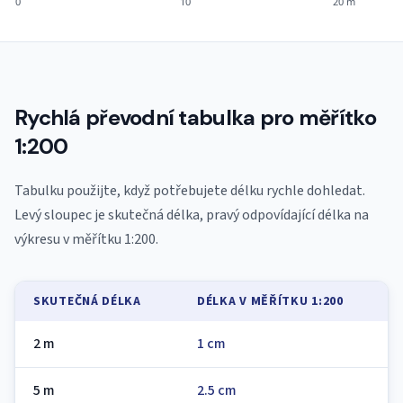
0
10
20 m
Rychlá převodní tabulka pro měřítko
1:200
Tabulku použijte, když potřebujete délku rychle dohledat.
Levý sloupec je skutečná délka, pravý odpovídající délka na
výkresu v měřítku 1:200.
SKUTEČNÁ DÉLKA
DÉLKA V MĚŘÍTKU 1:200
2 m
1 cm
5 m
2.5 cm