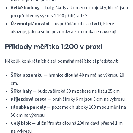
Velké budovy
— haly, školy a komerční objekty, které jsou
pro přehledný výkres 1:100 příliš velké.
Územní plánování
— uspořádání ulic a čtvrtí, které
ukazuje, jak na sebe pozemky a komunikace navazují.
Příklady měřítka 1:200 v praxi
Několik konkrétních čísel pomáhá měřítko si představit:
Šířka pozemku
— hranice dlouhá 40 m má na výkresu 20
cm.
Šířka haly
— budova široká 50 m zabere na listu 25 cm.
Příjezdová cesta
— pruh široký 6 m jsou 3 cm na výkresu.
Hloubka parcely
— pozemek hluboký 100 m se změní na
50 cm na výkresu.
Celý blok
— uliční fronta dlouhá 200 m dává přesně 1 m
na výkresu.