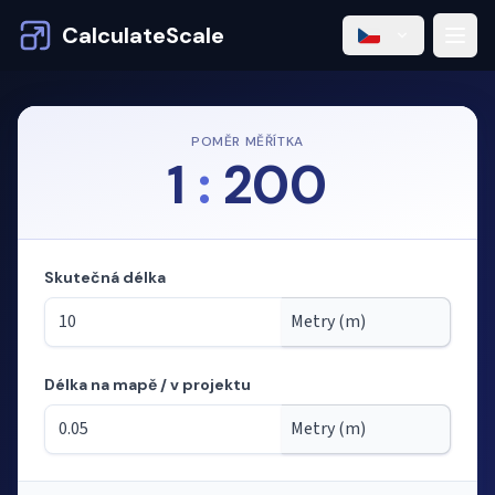
CalculateScale
POMĚR MĚŘÍTKA
1
:
200
Skutečná délka
Délka na mapě / v projektu
Režim: výpočet délek z měřítka