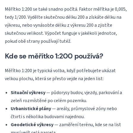
Měřítko 1:200 se také snadno počítá. Faktor měřítka je 0,005,
tedy 1/200. Vydělte skutečnou délku 200 a získáte délku na
výkresu, nebo vynásobte délku z výkresu 200 a zjistíte
skutečnou velikost. Výpočet funguje v jakékoli jednotce,
pokud obě strany používají tutéž.
Kde se měřítko 1:200 používá?
Měřítko 1:200 je typická volba, když potřebujete ukázat
velkou plochu, která se přesto vejde na jeden list:
Situační výkresy
— půdorysy budov, vjezdy, parkování a
zeleň rozmístěné po celém pozemku.
Urbanistické plány
— areály, průmyslové zóny nebo
čtvrti s několika budovami najednou.
Geodetické výkresy
— zaměření terénu, kde se na list
musí vejít celá parcela.