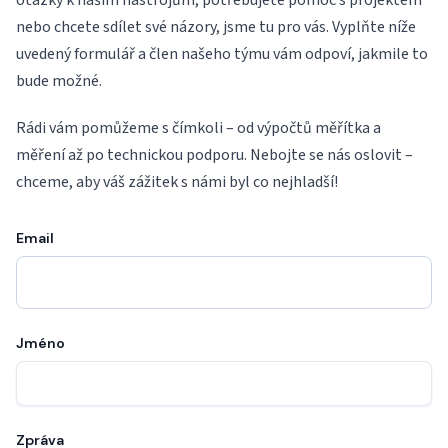
otázky k našim nástrojům, potřebujete pomoc s projektem
nebo chcete sdílet své názory, jsme tu pro vás. Vyplňte níže
uvedený formulář a člen našeho týmu vám odpoví, jakmile to
bude možné.
Rádi vám pomůžeme s čímkoli – od výpočtů měřítka a
měření až po technickou podporu. Nebojte se nás oslovit –
chceme, aby váš zážitek s námi byl co nejhladší!
Email
Jméno
Zpráva