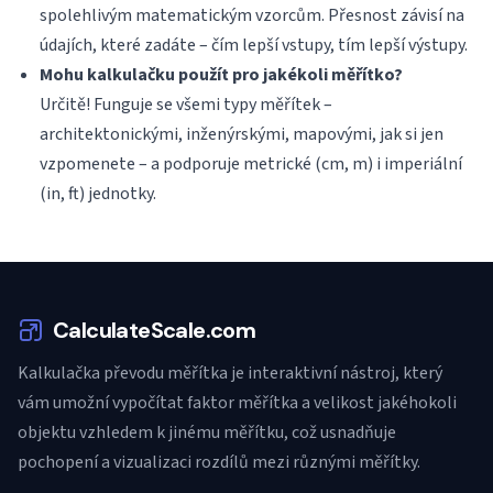
spolehlivým matematickým vzorcům. Přesnost závisí na
údajích, které zadáte – čím lepší vstupy, tím lepší výstupy.
Mohu kalkulačku použít pro jakékoli měřítko?
Určitě! Funguje se všemi typy měřítek –
architektonickými, inženýrskými, mapovými, jak si jen
vzpomenete – a podporuje metrické (cm, m) i imperiální
(in, ft) jednotky.
CalculateScale.com
Kalkulačka převodu měřítka je interaktivní nástroj, který
vám umožní vypočítat faktor měřítka a velikost jakéhokoli
objektu vzhledem k jinému měřítku, což usnadňuje
pochopení a vizualizaci rozdílů mezi různými měřítky.