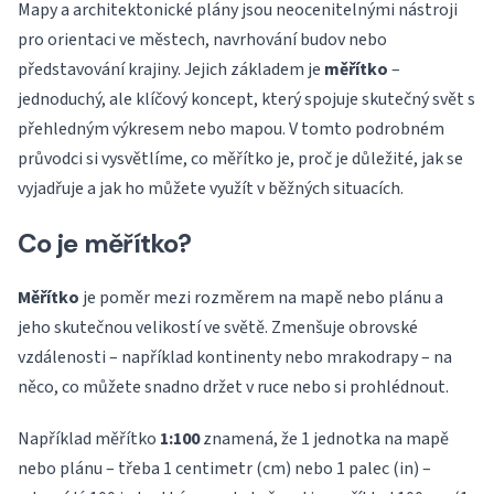
Mapy a architektonické plány jsou neocenitelnými nástroji
pro orientaci ve městech, navrhování budov nebo
představování krajiny. Jejich základem je
měřítko
–
jednoduchý, ale klíčový koncept, který spojuje skutečný svět s
přehledným výkresem nebo mapou. V tomto podrobném
průvodci si vysvětlíme, co měřítko je, proč je důležité, jak se
vyjadřuje a jak ho můžete využít v běžných situacích.
Co je měřítko?
Měřítko
je poměr mezi rozměrem na mapě nebo plánu a
jeho skutečnou velikostí ve světě. Zmenšuje obrovské
vzdálenosti – například kontinenty nebo mrakodrapy – na
něco, co můžete snadno držet v ruce nebo si prohlédnout.
Například měřítko
1:100
znamená, že 1 jednotka na mapě
nebo plánu – třeba 1 centimetr (cm) nebo 1 palec (in) –