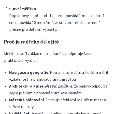
Slovní měřítko
Popis slovy, například „1 palec odpovídá 1 míli“ nebo „1
cm odpovídá 10 metrům“. Je srozumitelné, ale méně
přesné pro detailní výpočty.
Proč je měřítko důležité
Měřítko tvoří základ map a plánů a podporuje řadu
praktických využití:
Navigace a geografie
: Pomáhá turistům a řidičům měřit
vzdálenosti a plánovat trasy s jistotou.
Architektura a inženýrství
: Zajišťuje, že budovy odpovídají
svým plánům a předchází drahým chybám.
Městské plánování
: Formuje efektivní rozložení měst a
infrastruktury.
Vzdělávání
: Usnadňuje studium geografických trendů