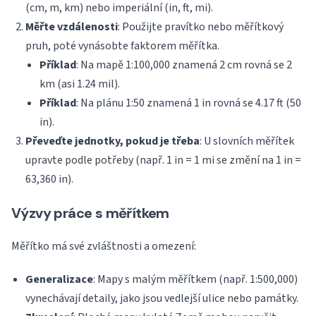
(cm, m, km) nebo imperiální (in, ft, mi).
Měřte vzdálenosti
: Použijte pravítko nebo měřítkový
pruh, poté vynásobte faktorem měřítka.
Příklad
: Na mapě 1:100,000 znamená 2 cm rovná se 2
km (asi 1.24 mil).
Příklad
: Na plánu 1:50 znamená 1 in rovná se 4.17 ft (50
in).
Převeďte jednotky, pokud je třeba
: U slovních měřítek
upravte podle potřeby (např. 1 in = 1 mi se změní na 1 in =
63,360 in).
Výzvy práce s měřítkem
Měřítko má své zvláštnosti a omezení:
Generalizace
: Mapy s malým měřítkem (např. 1:500,000)
vynechávají detaily, jako jsou vedlejší ulice nebo památky.