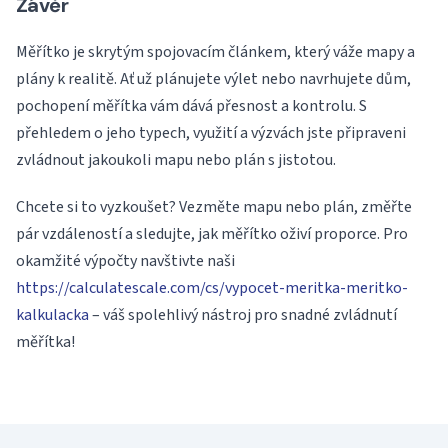
Závěr
Měřítko je skrytým spojovacím článkem, který váže mapy a
plány k realitě. Ať už plánujete výlet nebo navrhujete dům,
pochopení měřítka vám dává přesnost a kontrolu. S
přehledem o jeho typech, využití a výzvách jste připraveni
zvládnout jakoukoli mapu nebo plán s jistotou.
Chcete si to vyzkoušet? Vezměte mapu nebo plán, změřte
pár vzdáleností a sledujte, jak měřítko oživí proporce. Pro
okamžité výpočty navštivte naši
https://calculatescale.com/cs/vypocet-meritka-meritko-
kalkulacka
– váš spolehlivý nástroj pro snadné zvládnutí
měřítka!