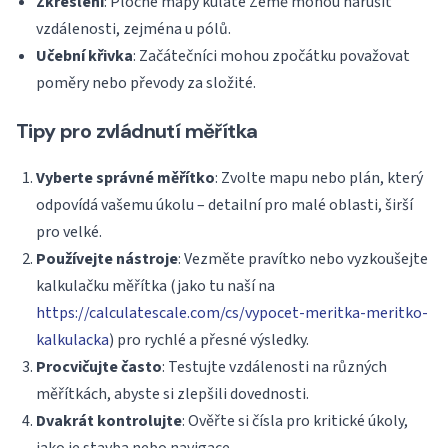
Zkreslení
: Ploché mapy kulaté Země mohou narušit
vzdálenosti, zejména u pólů.
Učební křivka
: Začátečníci mohou zpočátku považovat
poměry nebo převody za složité.
Tipy pro zvládnutí měřítka
Vyberte správné měřítko
: Zvolte mapu nebo plán, který
odpovídá vašemu úkolu – detailní pro malé oblasti, širší
pro velké.
Používejte nástroje
: Vezměte pravítko nebo vyzkoušejte
kalkulačku měřítka (jako tu naší na
https://calculatescale.com/cs/vypocet-meritka-meritko-
kalkulacka
) pro rychlé a přesné výsledky.
Procvičujte často
: Testujte vzdálenosti na různých
měřítkách, abyste si zlepšili dovednosti.
Dvakrát kontrolujte
: Ověřte si čísla pro kritické úkoly,