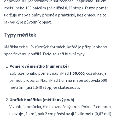
odpovídá 100 jednotkám ve skutečnosti, například 100 cm (1
metr) nebo 100 palcům (přibližně 8,33 stop). Tento poměr
udržuje mapy a plány přesné a praktické, bez ohledu na to,
jak velký je původní objekt.
Typy měřítek
Měřítka existují v různých formách, každé je přizpůsobeno
specifickému použití. Tady jsou tři hlavní typy:
Poměrové měřítko (numerické)
Zobrazeno jako poměr, například
1:50,000
, což ukazuje
přímou proporci. Například 1 cm na mapě odpovídá 500
metrům (asi 1,640 stop) ve skutečnosti.
Grafické měřítko (měřítkový pruh)
Vizuální pomůcka, často označený pruh. Pokud 2 cm pruh
ukazuje „1 km“, pak 2 cm představují 1 kilometr (0,62 mil).