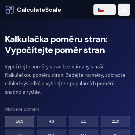
CalculateScale
Kalkulačka poměru stran:
Vypočítejte poměr stran
Vypočítejte poměry stran bez námahy s naší
Kalkulačkou poměru stran. Zadejte rozměry, zobrazte
náhled výsledků a vybírejte z populárních poměrů
snadno a rychle.
Oblíbené poměry
16:9
4:3
1:1
21:9