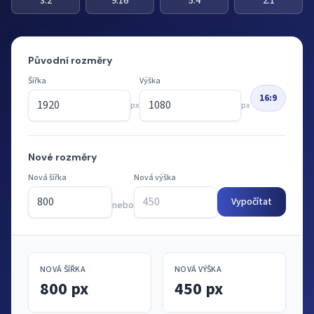
3:2
9:16
5:4
2:1
Původní rozměry
Šířka
Výška
16:9
px
px
Nové rozměry
Nová šířka
Nová výška
Vypočítat
nebo
NOVÁ ŠÍŘKA
NOVÁ VÝŠKA
800 px
450 px