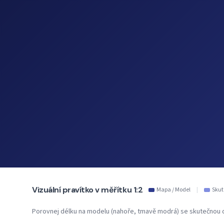
Vizuální pravítko v měřítku 1:2
Mapa / Model
|
Skut
Porovnej délku na modelu (nahoře, tmavě modrá) se skutečnou d