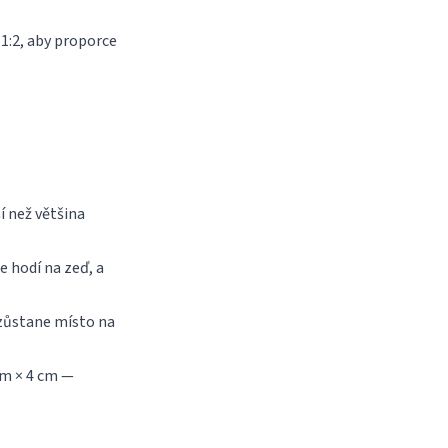
 1:2, aby proporce
í než většina
e hodí na zeď, a
 zůstane místo na
cm × 4 cm —