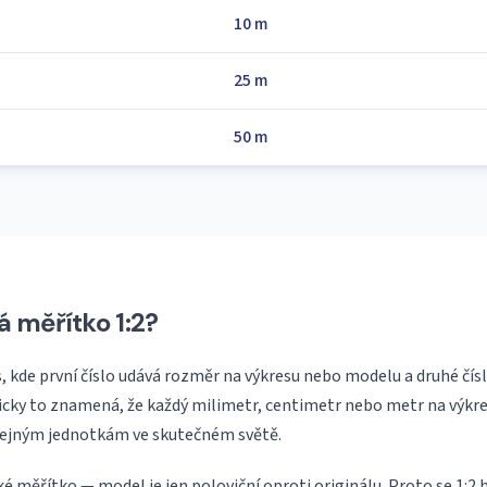
10 m
25 m
50 m
 měřítko 1:2?
is, kde první číslo udává rozměr na výkresu nebo modelu a druhé čís
icky to znamená, že každý milimetr, centimetr nebo metr na výkre
ejným jednotkám ve skutečném světě.
é měřítko — model je jen poloviční oproti originálu. Proto se 1:2 