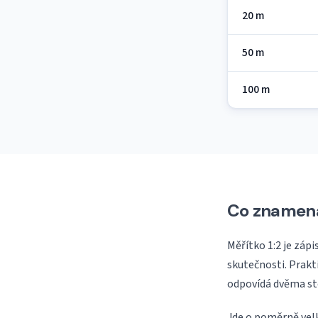
20 m
50 m
100 m
Co znamená
Měřítko 1:2 je záp
skutečnosti. Prakt
odpovídá dvěma st
Jde o poměrně velk