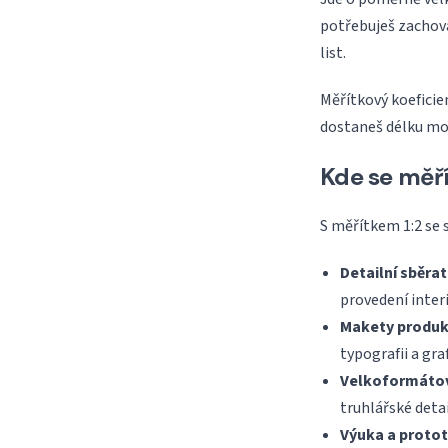
potřebuješ zachova
list.
Měřítkový koeficien
dostaneš délku mod
Kde se měří
S měřítkem 1:2 se 
Detailní sběra
provedení inter
Makety produk
typografii a graf
Velkoformátov
truhlářské detail
Výuka a proto