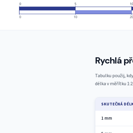
0
5
1
0
10
2
Rychlá př
Tabulku použij, kdy
délka v měřítku 1:2
SKUTEČNÁ DÉL
1 mm