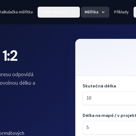
Kalkulačka měřítka
Další kalkulačky
Měřítka
Příklady
1:2
ýkresu odpovídá
ovolnou délku a
Skutečná délka
Délka na mapě / v projek
Režim: výpočet délek z měřít
oformátových