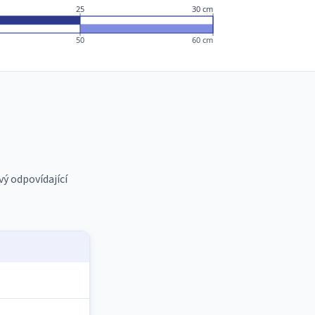
25
30 cm
50
60 cm
vý odpovídající