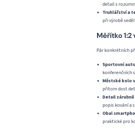
detail s rozum
Truhlářství a t
při výrobě seděl
Měřítko 1:2
Pár konkrétních př
Sportovní auto
konferenčních st
Městské kolo v
přitom dost det
Detail zárubně 
popis kování a s
Obal smartphon
praktické pro k