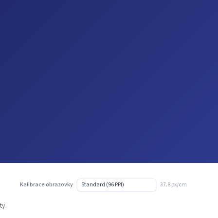
Kalibrace obrazovky
37.8 px/cm
ty.