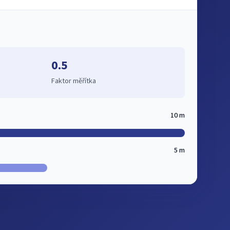
0.5
Faktor měřítka
10 m
5 m