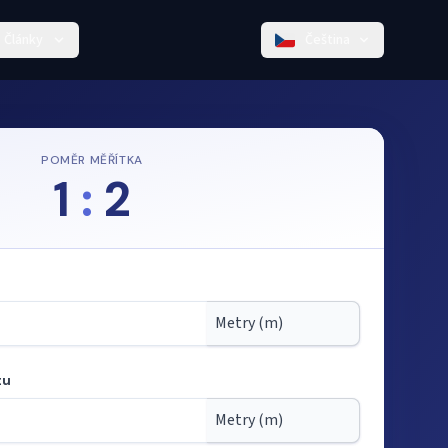
Články
Čeština
POMĚR MĚŘÍTKA
1
:
2
tu
ka