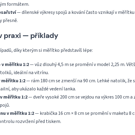
ným formátem.
esařství
— dílenské výkresy spojů a kování často vznikají v měřítku
y přesně.
 v praxi — příklady
ípadů, díky kterým si měřítko představíš lépe:
 v měřítku 1:2
— vůz dlouhý 4,5 m se promění v model 2,25 m. Větš
olků, ideální na vitrínu.
 měřítku 1:2
— rám 180 cm se zmenší na 90 cm. Lehké natolik, že s
ailní, aby ukázalo každé vedení lanka.
v měřítku 1:2
— dveře vysoké 200 cm se vejdou na výkres 100 cm a
pojů.
u v měřítku 1:2
— krabička 16 cm × 8 cm se promění v maketu 8 
ontrolu rozvržení před tiskem.