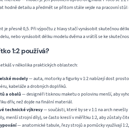
t hodně detailu a předmět se přitom stále vejde na pracovní stůl
t je přesně 0,5. Při výpočtu z hlavy stačí vynásobit skutečnou délk
elu, nebo vynásobit délku modelu dvěma a vrátíš se ke skutečnost
tko 1:2 používá?
setkáš v několika praktických oblastech:
telské modely
— auta, motorky a figurky v 1:2 nabízejí dost prost
iéru, kabeláže a drobných doplňků.
tů a obalů
— designéři tisknou maketu o polovinu menší, aby vyho
iku dřív, než dojde na finální materiál.
é technické výkresy
— součásti, které by se v 1:1 na arch nevešly 
y, menší strojní díly), se často kreslí v měřítku 1:2, aby zůstaly čit
typování
— anatomické tabule, řezy strojů a pomůcky využívají 1:2,