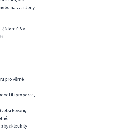
 nebo na vytištěný
u číslem 0,5 a
i.
oru pro věrné
dnotili proporce,
(větší kování,
elné.
 aby skloubily