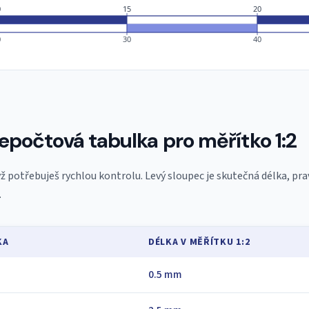
0
15
20
0
30
40
epočtová tabulka pro měřítko 1:2
ž potřebuješ rychlou kontrolu. Levý sloupec je skutečná délka, pra
.
KA
DÉLKA V MĚŘÍTKU 1:2
0.5 mm