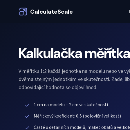
CalculateScale
Kalkulačka měřítka 
V měřítku 1:2 každá jednotka na modelu nebo ve v
dvěma stejným jednotkám ve skutečnosti. Zadej lib
odpovídající hodnota se objeví hned.
1 cm na modelu = 2 cm ve skutečnosti
Měřítkový koeficient: 0,5 (poloviční velikost)
Časté u detailních modelů, maket obalů a velk