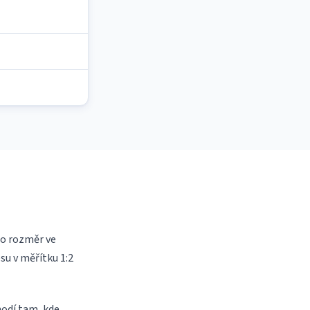
lo rozměr ve
su v měřítku 1:2
hodí tam, kde