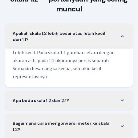
muncul
Apakah skala 1:2 lebih besar atau lebih kecil
dari 1:1?
Lebih kecil. Pada skala 1:1 gambar setara dengan
ukuran asli; pada 1:2 ukurannya persis separuh.
Semakin besar angka kedua, semakin kecil
representasinya.
Apa beda skala 1:2 dan 2:1?
Arahnya berlawanan. Skala 1:2 memperkecil — satu
satuan di gambar setara dua satuan di dunia nyata.
Bagaimana cara mengonversi meter ke skala
Skala 2:1 memperbesar — dua satuan di gambar
1:2?
mewakili satu satuan di dunia nyata, berguna untuk