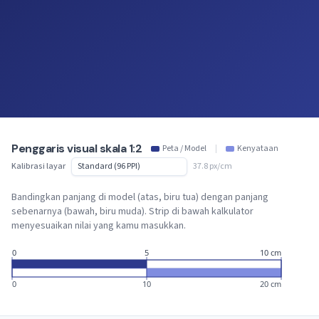
Penggaris visual skala 1:2
Peta / Model
|
Kenyataan
Kalibrasi layar
37.8 px/cm
Bandingkan panjang di model (atas, biru tua) dengan panjang
sebenarnya (bawah, biru muda). Strip di bawah kalkulator
menyesuaikan nilai yang kamu masukkan.
0
5
10 cm
0
10
20 cm