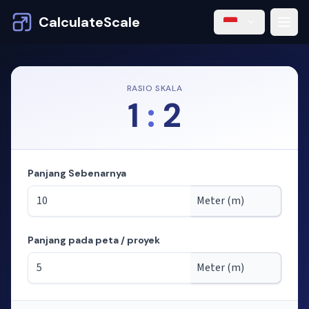
CalculateScale
RASIO SKALA
1
:
2
Panjang Sebenarnya
Panjang pada peta / proyek
Mode: menghitung panjang dari skala