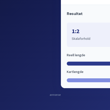
Resultat
1:2
Skalaforhold
Reell lengde
Kartlengde
annonse