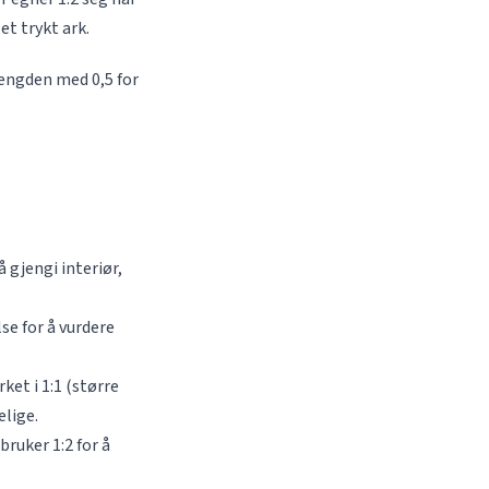
et trykt ark.
lengden med 0,5 for
å gjengi interiør,
se for å vurdere
ket i 1:1 (større
elige.
ruker 1:2 for å