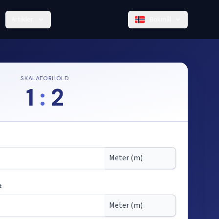
Artikler
Bokmål
SKALAFORHOLD
1
:
2
t
 målestokk