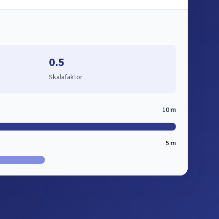
0.5
Skalafaktor
10 m
5 m