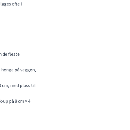
ages ofte i
n de fleste
å henge på veggen,
 cm, med plass til
k-up på 8 cm × 4