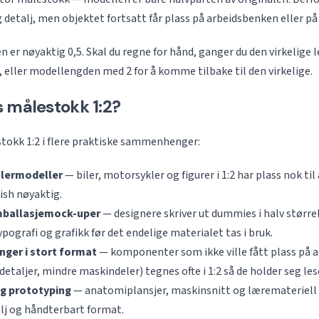
g detalj, men objektet fortsatt får plass på arbeidsbenken eller på 
 er nøyaktig 0,5. Skal du regne for hånd, ganger du den virkelige 
 eller modellengden med 2 for å komme tilbake til den virkelige.
 målestokk 1:2?
tokk 1:2 i flere praktiske sammenhenger:
mlermodeller
— biler, motorsykler og figurer i 1:2 har plass nok til 
ish nøyaktig.
mballasjemock-uper
— designere skriver ut dummies i halv størrel
pografi og grafikk før det endelige materialet tas i bruk.
nger i stort format
— komponenter som ikke ville fått plass på ar
etaljer, mindre maskindeler) tegnes ofte i 1:2 så de holder seg les
g prototyping
— anatomiplansjer, maskinsnitt og læremateriell b
lj og håndterbart format.