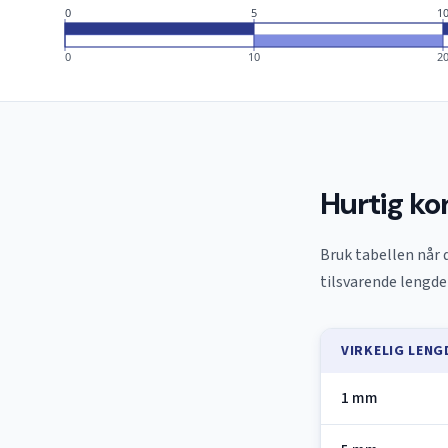
0
5
1
0
10
2
Hurtig ko
Bruk tabellen når 
tilsvarende lengde
VIRKELIG LENG
1 mm