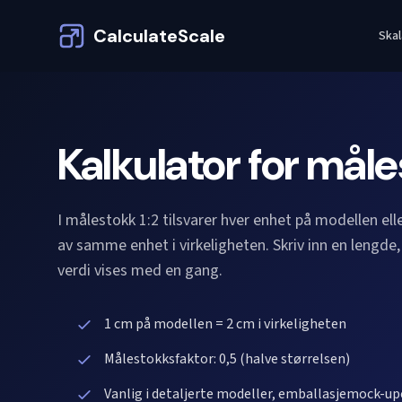
CalculateScale
Skal
Kalkulator for måle
I målestokk 1:2 tilsvarer hver enhet på modellen ell
av samme enhet i virkeligheten. Skriv inn en lengde,
verdi vises med en gang.
1 cm på modellen = 2 cm i virkeligheten
Målestokksfaktor: 0,5 (halve størrelsen)
Vanlig i detaljerte modeller, emballasjemock-up