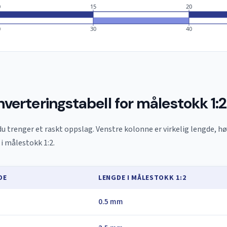
0
15
20
0
30
40
nverteringstabell for målestokk 1:2
du trenger et raskt oppslag. Venstre kolonne er virkelig lengde, h
 i målestokk 1:2.
DE
LENGDE I MÅLESTOKK 1:2
0.5 mm