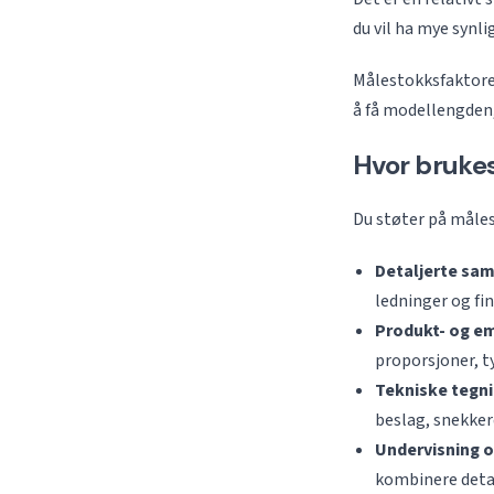
du vil ha mye synli
Målestokksfaktoren
å få modellengden,
Hvor brukes
Du støter på måles
Detaljerte sa
ledninger og fin
Produkt- og e
proporsjoner, ty
Tekniske tegni
beslag, snekkerd
Undervisning o
kombinere deta