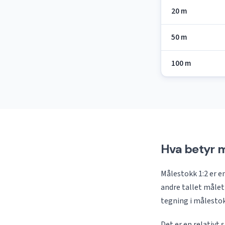
20 m
50 m
100 m
Hva betyr m
Målestokk 1:2 er e
andre tallet målet 
tegning i målestokk
Det er en relativt