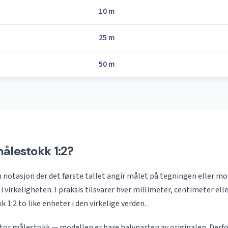
10 m
25 m
50 m
ålestokk 1:2?
n notasjon der det første tallet angir målet på tegningen eller mo
i virkeligheten. I praksis tilsvarer hver millimeter, centimeter el
 1:2 to like enheter i den virkelige verden.
 stor målestokk — modellen er bare halvparten av originalen. Derfo