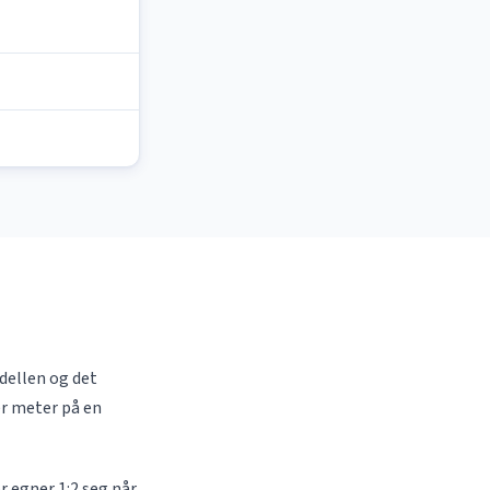
dellen og det
ler meter på en
r egner 1:2 seg når