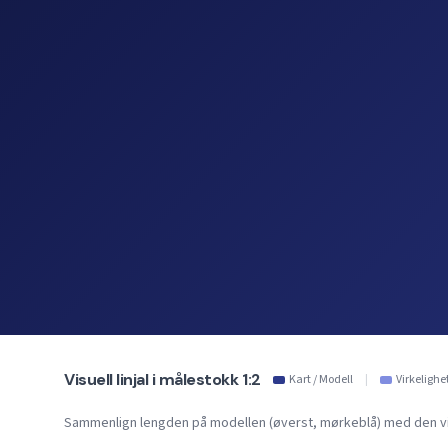
Visuell linjal i målestokk 1:2
Kart / Modell
|
Virkelighe
Sammenlign lengden på modellen (øverst, mørkeblå) med den virk