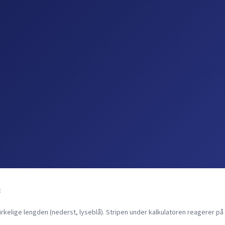
t
elige lengden (nederst, lyseblå). Stripen under kalkulatoren reagerer på 