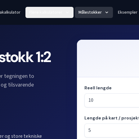
akalkulator
Flere kalkulatorer
Målestokker
Eksempler
stokk 1:2
er tegningen to
 og tilsvarende
Reell lengde
Lengde på kart / prosjek
Modus: beregner lengder fra
er og store tekniske