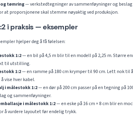
 og tømring
— verkstedtegninger av sammenføyninger og beslag l
or at proporsjonene skal stemme nøyaktig ved produksjon.
:2 i praksis — eksempler
mpler hjelper deg å få følelsen:
estokk 1:2
— en bil på 4,5 m blir til en modell på 2,25 m. Større en
t til utstilling.
estokk 1:2
— en ramme på 180 cm krymper til 90 cm. Lett nok til 
 å vise hver kabel.
j i målestokk 1:2
— en dør på 200 cm passer på en tegning på 100
lag og sammenføyninger.
mballasje i målestokk 1:2
— en eske på 16 cm × 8 cm blir en moc
r å vurdere layoutet før endelig trykk.