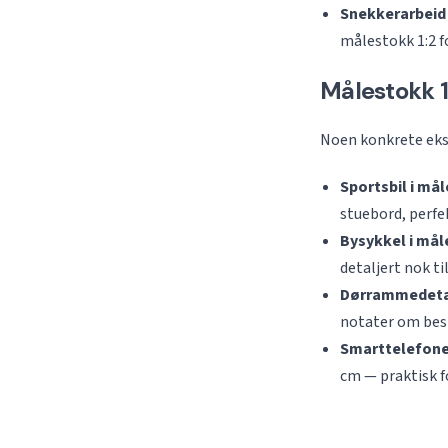
Snekkerarbeid
målestokk 1:2 f
Målestokk 1
Noen konkrete ekse
Sportsbil i mål
stuebord, perfek
Bysykkel i mål
detaljert nok til
Dørrammedetal
notater om bes
Smarttelefone
cm — praktisk fo