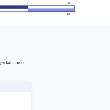
25
30 cm
50
60 cm
øyre kolonne er