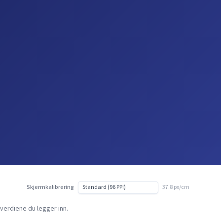
Skjermkalibrering
37.8 px/cm
verdiene du legger inn.