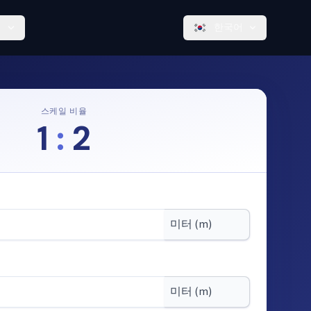
한국어
스케일 비율
1
:
2