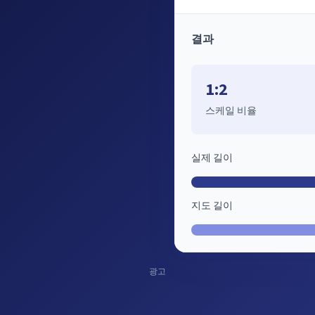
결과
1:2
스케일 비율
실제 길이
지도 길이
광고