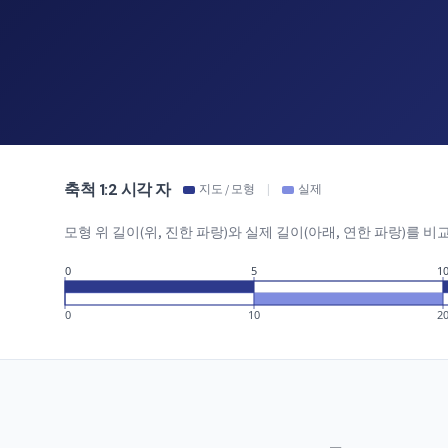
축척 1:2 시각 자
지도 / 모형
|
실제
모형 위 길이(위, 진한 파랑)와 실제 길이(아래, 연한 파랑)를 
0
5
1
0
10
2