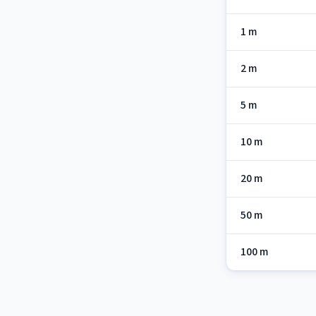
1 m
2 m
5 m
10 m
20 m
50 m
100 m