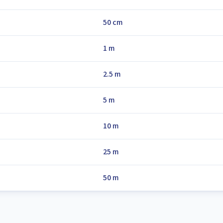
50 cm
1 m
2.5 m
5 m
10 m
25 m
50 m