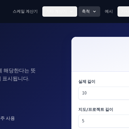
스케일 계산기
기타 계산기
축척
예시
기사
위에 해당한다는 뜻
시 표시됩니다.
실제 길이
지도/프로젝트 길이
모드: 축척으로 길이 계산
자주 사용