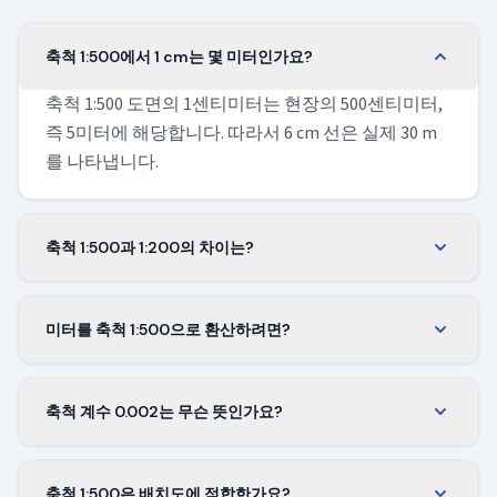
축척 1:500에서 1 cm는 몇 미터인가요?
축척 1:500 도면의 1센티미터는 현장의 500센티미터,
즉 5미터에 해당합니다. 따라서 6 cm 선은 실제 30 m
를 나타냅니다.
축척 1:500과 1:200의 차이는?
축척 1:200은 더 크고 더 자세히 표현됩니다(1 cm = 2
m). 단일 건물에 적합합니다. 축척 1:500은 더 작아 훨
미터를 축척 1:500으로 환산하려면?
씬 넓은 면적을 한 장에 담으므로, 한 건물이 아니라
실제 길이를 500으로 나눕니다. 500 m 도로는 도면에
대지 전체에 사용합니다.
서 1 m, 경계까지 5 m 거리는 1 cm가 됩니다. 양쪽이
축척 계수 0.002는 무슨 뜻인가요?
같은 단위를 쓰는 한 어떤 단위에서도 이 규칙이 성립
실제 길이에 곱하여 도면상의 길이를 구하는 수입니
합니다.
다. 실제 길이 × 0.002 = 도면상의 길이. 계수는 어떤 단
축척 1:500은 배치도에 적합한가요?