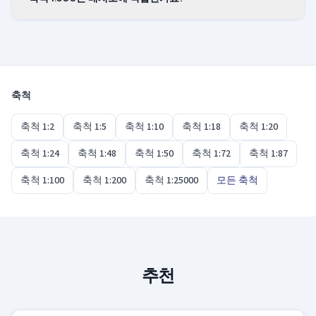
위에서도 동일합니다.
예. 배치도는 1:500의 가장 일반적인 용도로, 경계·건
물 외곽선·거리를 한 장에 보여줍니다. 실내 평면도에
는 1:100이나 1:50처럼 더 큰 축척을 사용하세요.
축척
축척 1:2
축척 1:5
축척 1:10
축척 1:18
축척 1:20
축척 1:24
축척 1:48
축척 1:50
축척 1:72
축척 1:87
축척 1:100
축척 1:200
축척 1:25000
모든 축척
추천