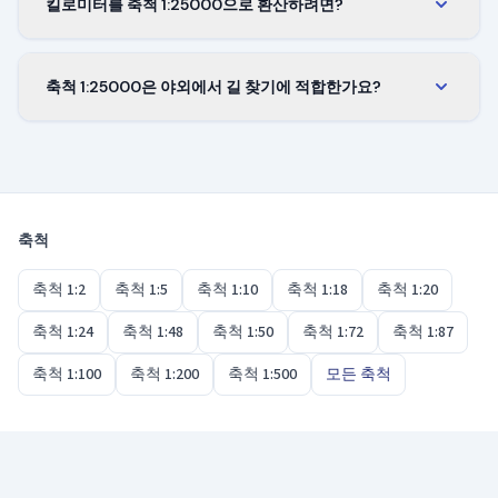
킬로미터를 축척 1:25000으로 환산하려면?
모습과 읽기 쉬운 세부를 함께 제공하기 때문입니다.
실제 거리를 25,000으로 나눕니다. 1 km 경로는 지도
에서 4 cm, 5 km는 20 cm가 됩니다. 양쪽이 같은 단위
축척 1:25000은 야외에서 길 찾기에 적합한가요?
를 쓰는 한 어떤 단위에서도 이 규칙이 성립합니다.
예. 등산 지도와 지형도에서 가장 많이 쓰이는 축척입
니다. 등산로, 물, 지형을 안전하게 길을 찾을 만큼 정
밀하게 보여주면서 하루 종일의 산행을 한 장에 담기
때문입니다.
축척
축척 1:2
축척 1:5
축척 1:10
축척 1:18
축척 1:20
축척 1:24
축척 1:48
축척 1:50
축척 1:72
축척 1:87
축척 1:100
축척 1:200
축척 1:500
모든 축척