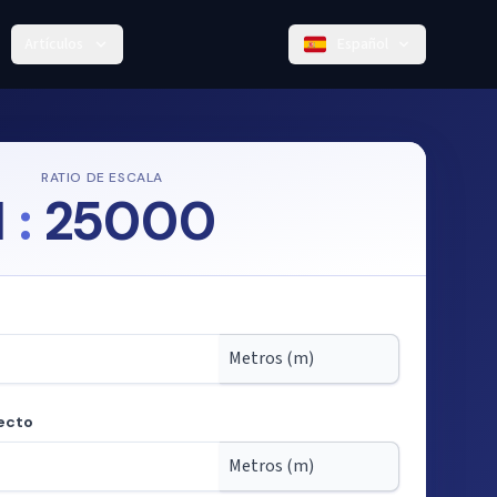
Artículos
Español
RATIO DE ESCALA
1
:
25000
ecto
 partir de la escala