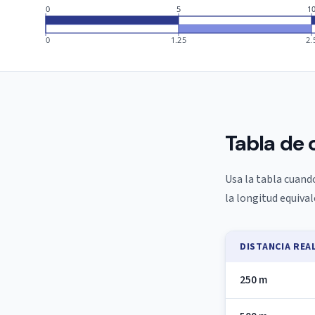
0
5
1
0
1.25
2.
Tabla de 
Usa la tabla cuando
la longitud equiva
DISTANCIA REA
250 m