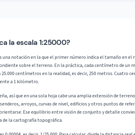
ica la escala 1:25000?
es una notación en la que el primer número indica el tamaño en el
ndiente sobre el terreno. En la práctica, cada centímetro de un m
 25.000 centímetros en la realidad, es decir, 250 metros. Cuatro c
ente a 1 kilómetro.
eña, así que en una sola hoja cabe una amplia extensión de terreno
senderos, arroyos, curvas de nivel, edificios y otros puntos de refe
orientarse. Ese equilibrio entre visión de conjunto y detalle convier
a de la cartografía topográfica.
es 0,00004, es decir, 1/25.000. Para calcular: divide la distancia real