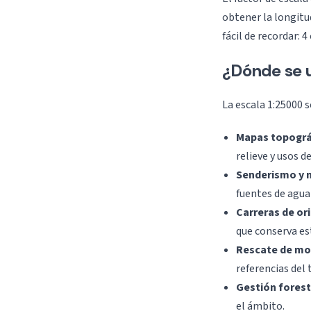
obtener la longitud
fácil de recordar: 
¿Dónde se u
La escala 1:25000 s
Mapas topográ
relieve y usos de
Senderismo y
fuentes de agua 
Carreras de or
que conserva es
Rescate de mo
referencias del 
Gestión foresta
el ámbito.