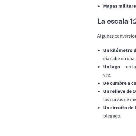
Mapas militar
La escala 1
Algunas conversion
Un kilómetro 
día cabe en una 
Un lago
— un la
vez.
De cumbre a c
Un relieve de 
las curvas de niv
Un circuito de
plegado.