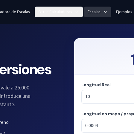
ladora de Escalas
Otras Calculadoras
Escalas
Ejemplos
versiones
Longitud Real
vale a 25.000
 Introduce una
nstante.
Longitud en mapa / proy
Modo: calculando longitudes a
rreno