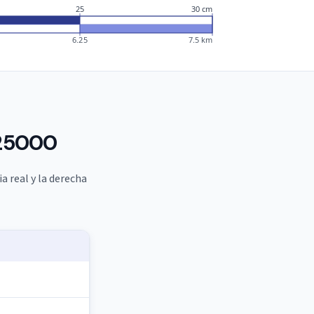
25
30 cm
6.25
7.5 km
1:25000
a real y la derecha