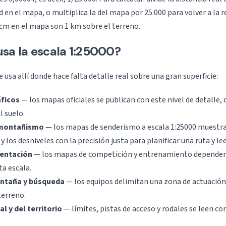
 en el mapa, o multiplica la del mapa por 25.000 para volver a la r
4 cm en el mapa son 1 km sobre el terreno.
sa la escala 1:25000?
e usa allí donde hace falta detalle real sobre una gran superficie:
ficos
— los mapas oficiales se publican con este nivel de detalle, c
l suelo.
 montañismo
— los mapas de senderismo a escala 1:25000 muestran
y los desniveles con la precisión justa para planificar una ruta y lee
ientación
— los mapas de competición y entrenamiento dependen 
ta escala.
ntaña y búsqueda
— los equipos delimitan una zona de actuación 
terreno.
l y del territorio
— límites, pistas de acceso y rodales se leen co