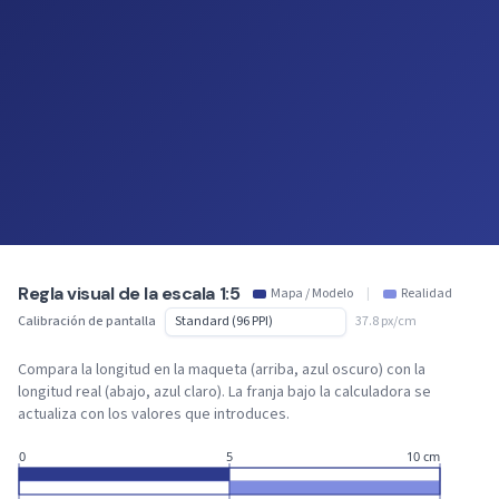
Regla visual de la escala 1:5
Mapa / Modelo
|
Realidad
Calibración de pantalla
37.8 px/cm
Compara la longitud en la maqueta (arriba, azul oscuro) con la
longitud real (abajo, azul claro). La franja bajo la calculadora se
actualiza con los valores que introduces.
0
5
10 cm