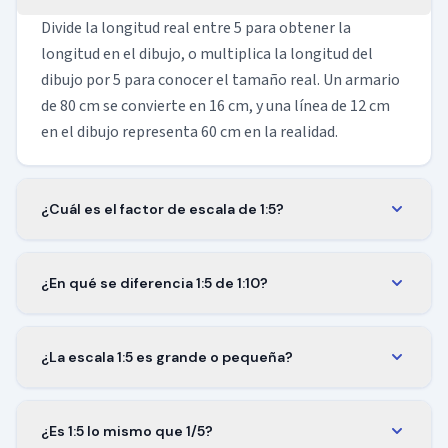
Divide la longitud real entre 5 para obtener la
longitud en el dibujo, o multiplica la longitud del
dibujo por 5 para conocer el tamaño real. Un armario
de 80 cm se convierte en 16 cm, y una línea de 12 cm
en el dibujo representa 60 cm en la realidad.
¿Cuál es el factor de escala de 1:5?
El factor de escala es 1/5, es decir, 0,2. Multiplica
cualquier longitud real por 0,2 para obtener su
¿En qué se diferencia 1:5 de 1:10?
tamaño a escala 1:5. El factor es el mismo tanto si
A escala 1:5 todo se dibuja el doble de grande que en
mides en milímetros como en centímetros o metros.
1:10, por lo que el mismo objeto ocupa cuatro veces
¿La escala 1:5 es grande o pequeña?
más superficie en la hoja. A cambio está el alcance: el
Es una escala grande. Cuanto menor es el segundo
1:5 conserva más detalle en una sola pieza, mientras
número, mayor es el dibujo. El 1:5 muestra los
que el 1:10 permite que quepa un objeto más grande
¿Es 1:5 lo mismo que 1/5?