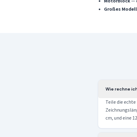
Motorblock
— e
Großes Modell
Wie rechne ic
Teile die echte
Zeichnungsläng
cm, und eine 12