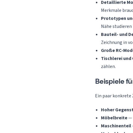
Detaillierte M
Merkmale brau
Prototypen un
Nähe studieren 
Bauteil- und D
Zeichnung in vo
Große RC-Mod
Tischlerei un
zählen.
Beispiele f
Ein paar konkrete
Hoher Gegens
Möbelbreite
— 
Maschinenteil