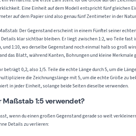
 ein Verhältnis: Die erste Zahl steht für die Größe auf der Zeichnun
rklichkeit. Eine Einheit auf dem Modell entspricht fünf gleichen Ei
imeter auf dem Papier sind also genau fünf Zentimeter in der Natur
 Maßstab: Der Gegenstand erscheint in einem Fünftel seiner echt
Details klar sichtbar bleiben. Er liegt zwischen 1:2, wo Teile fast 
 und 1:10, wo derselbe Gegenstand noch einmal halb so groß wird. 
and das Blatt, während Kanten, Bohrungen und kleine Merkmale gu
 beträgt 0,2, also 1/5. Teile die echte Länge durch 5, um die Läng
multipliziere die Zeichnungslänge mit 5, um die echte Größe zu 
ert in jeder Einheit, solange beide Seiten dieselbe verwenden.
r Maßstab 1:5 verwendet?
sst, wenn du einen großen Gegenstand gerade so weit verkleinern 
hne Details zu verlieren: