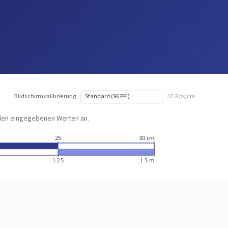
Bildschirmkalibrierung
37.8 px/cm
h den eingegebenen Werten an.
25
30 cm
1.25
1.5 m