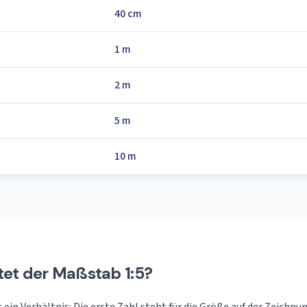
40 cm
1 m
2 m
5 m
10 m
et der Maßstab 1:5?