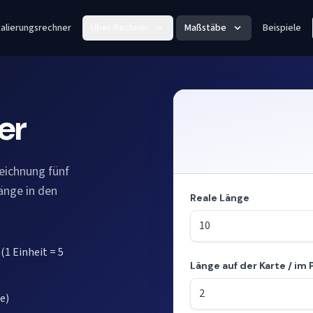
alierungsrechner
Über Rechner
Maßstäbe
Beispiele
er
eichnung fünf
Länge in den
Reale Länge
(1 Einheit = 5
Länge auf der Karte / im 
Modus: Längen aus dem Maßs
e)