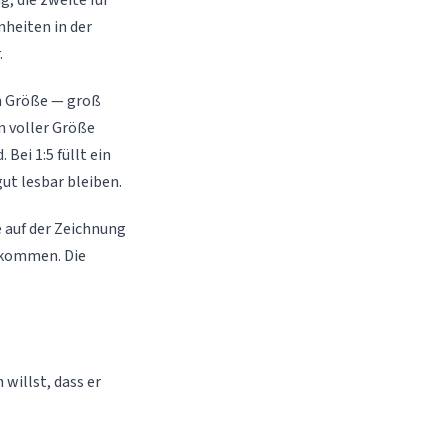
g, die zweite für
nheiten in der
.
en Größe — groß
in voller Größe
Bei 1:5 füllt ein
t lesbar bleiben.
e auf der Zeichnung
bekommen. Die
willst, dass er