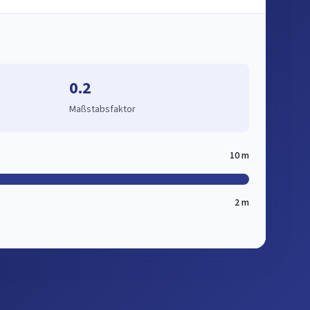
0.2
Maßstabsfaktor
10 m
2 m