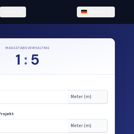
Artikel
Deutsch
MASSSTABSVERHÄLTNIS
1
:
5
Projekt
tab berechnen