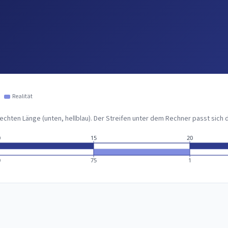
Realität
 echten Länge (unten, hellblau). Der Streifen unter dem Rechner passt sic
0
15
20
0
75
1