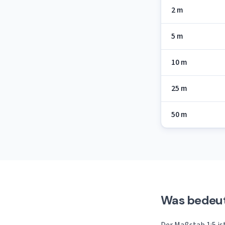
2 m
5 m
10 m
25 m
50 m
Was bedeut