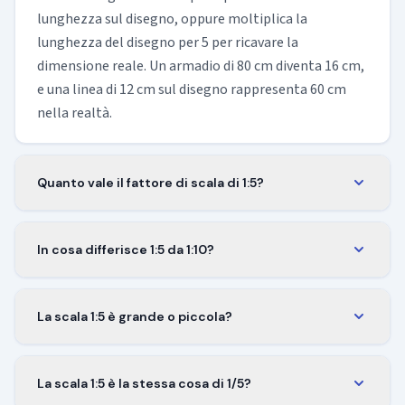
lunghezza sul disegno, oppure moltiplica la
lunghezza del disegno per 5 per ricavare la
dimensione reale. Un armadio di 80 cm diventa 16 cm,
e una linea di 12 cm sul disegno rappresenta 60 cm
nella realtà.
Quanto vale il fattore di scala di 1:5?
Il fattore di scala è 1/5, cioè 0,2. Moltiplica qualsiasi
lunghezza reale per 0,2 per ottenere la sua
In cosa differisce 1:5 da 1:10?
dimensione in scala 1:5. Il fattore resta lo stesso che
In scala 1:5 tutto è disegnato grande il doppio
tu misuri in millimetri, centimetri o metri.
rispetto al 1:10, così lo stesso oggetto occupa
La scala 1:5 è grande o piccola?
quattro volte la superficie sul foglio. In cambio c'è
È una scala grande. Più piccolo è il secondo numero,
l'estensione: il 1:5 conserva più dettaglio su un
più grande è il disegno. La 1:5 mostra gli oggetti a un
singolo pezzo, mentre il 1:10 permette di far stare un
La scala 1:5 è la stessa cosa di 1/5?
quinto della dimensione reale, molto più grandi che