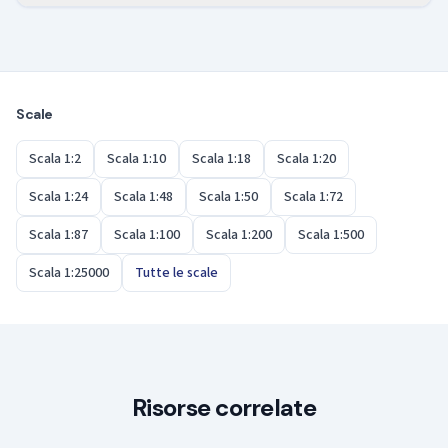
oggetto più grande su un foglio.
Sì, le due notazioni significano esattamente la stessa
in una scala cartografica come 1:1000. Per questo è
cosa. Alcuni disegni scrivono 1/5, altri 1:5, ma il
adatta a modelli dettagliati e disegni di particolari.
rapporto — e la dimensione sul foglio — è identico.
Scale
Scala 1:2
Scala 1:10
Scala 1:18
Scala 1:20
Scala 1:24
Scala 1:48
Scala 1:50
Scala 1:72
Scala 1:87
Scala 1:100
Scala 1:200
Scala 1:500
Scala 1:25000
Tutte le scale
Risorse correlate