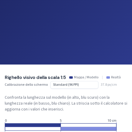
Righello visivo della scala 1:5
Mappa / Modello
|
Realtà
Calibrazione dello schermo
37.8 px/cm
Confronta la lunghezza sul modello (in alto, blu scuro) con la
lunghezza reale (in basso, blu chiaro). La striscia sotto il calcolatore si
aggiorna con i valori che inserisci.
0
5
10 cm