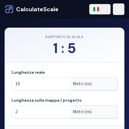
CalculateScale
RAPPORTO DI SCALA
1
:
5
Lunghezza reale
Lunghezza sulla mappa / progetto
Modalità: calcolo delle lunghezze dalla scala