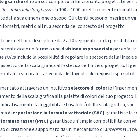
le grafiche
offre un set completo di funzionalità progettate per l
flessibile della lunghezza
da 100 a 1000 pixel ti consente di adattar
 dalla sua dimensione o scopo. Gli utenti possono inserire un
va
lometri, metri o altri, a seconda del contesto del progetto.
ti permettono di scegliere da 2 a 10 segmenti con la possibilità d
presentazione uniforme o una
divisione esponenziale
per enfatizz
e visiva
include la possibilità di regolare lo spessore della linea e sc
aspetto della scala grafica all'estetica dell'intero progetto. Il g
zzontale o verticale - a seconda del layout e dei requisiti spaziali 
ementato attraverso un intuitivo
selettore di colori
o l'inserimen
ento della scala grafica alla palette di colori del tuo progetto. 
nificativamente la leggibilità e l'usabilità della scala grafica, sp
tema di
esportazione in formato vettoriale (SVG)
garantisce la sc
i
formato raster (PNG)
garantisce un'ampia compatibilità con va
esso di creazione è supportato da un meccanismo di
anteprima in t