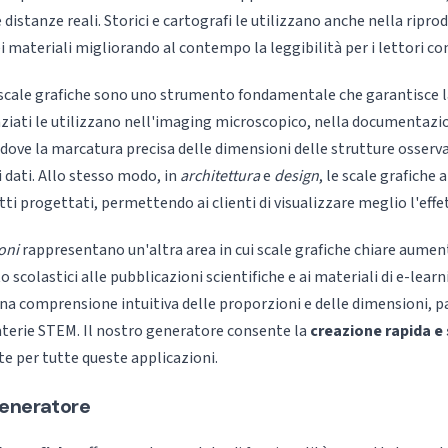
istanze reali. Storici e cartografi le utilizzano anche nella ripr
i materiali migliorando al contempo la leggibilità per i lettori 
e scale grafiche sono uno strumento fondamentale che garantisce 
enziati le utilizzano nell'imaging microscopico, nella documentazi
, dove la marcatura precisa delle dimensioni delle strutture osser
 dati. Allo stesso modo, in
architettura
e
design
, le scale grafiche
ti progettati, permettendo ai clienti di visualizzare meglio l'effet
oni
rappresentano un'altra area in cui scale grafiche chiare aumen
sto scolastici alle pubblicazioni scientifiche e ai materiali di e-learn
una comprensione intuitiva delle proporzioni e delle dimensioni,
terie STEM. Il nostro generatore consente la
creazione rapida e 
e per tutte queste applicazioni.
generatore