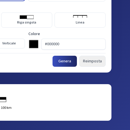
Riga singola
Linea
Colore
Verticale
Genera
Reimposta
100 km