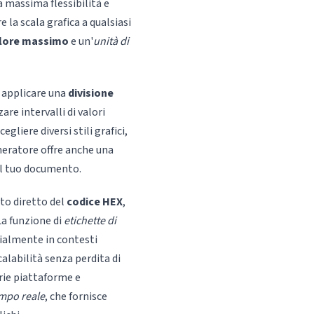
a massima flessibilità e
e la scala grafica a qualsiasi
lore massimo
e un'
unità di
i applicare una
divisione
are intervalli di valori
egliere diversi stili grafici,
eneratore offre anche una
del tuo documento.
to diretto del
codice HEX
,
La funzione di
etichette di
ecialmente in contesti
alabilità senza perdita di
rie piattaforme e
empo reale
, che fornisce