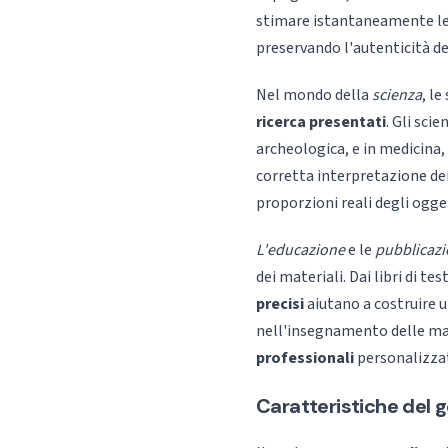
stimare istantaneamente le d
preservando l'autenticità de
Nel mondo della
scienza
, l
ricerca presentati
. Gli sci
archeologica, e in medicina
corretta interpretazione dei
proporzioni reali degli ogget
L'educazione
e le
pubblicazi
dei materiali. Dai libri di te
precisi
aiutano a costruire 
nell'insegnamento delle ma
professionali
personalizzat
Caratteristiche del 