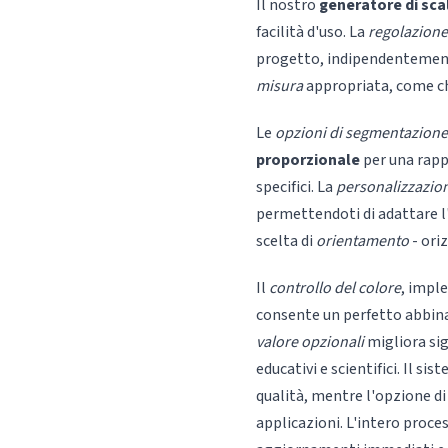
Il nostro
generatore di sca
facilità d'uso. La
regolazione 
progetto, indipendentemente
misura
appropriata, come chi
Le
opzioni di segmentazione
proporzionale
per una rap
specifici. La
personalizzazion
permettendoti di adattare l'
scelta di
orientamento
- ori
Il
controllo del colore
, impl
consente un perfetto abbinam
valore opzionali
migliora sig
educativi e scientifici. Il sis
qualità, mentre l'opzione d
applicazioni. L'intero proc