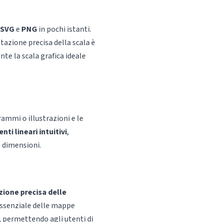
SVG
e
PNG
in pochi istanti.
azione precisa della scala è
te la scala grafica ideale
ammi o illustrazioni e le
ti lineari intuitivi
,
 dimensioni.
ione precisa delle
ssenziale delle mappe
, permettendo agli utenti di