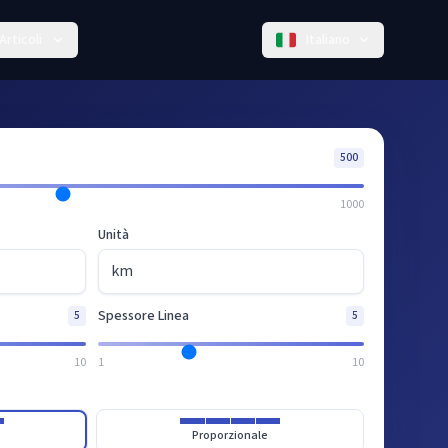
Articoli
Italiano
500
1000
Unità
Spessore Linea
5
5
10
1
10
Proporzionale