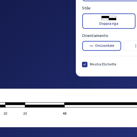
Stile
Doppia riga
Orientamento
Orizzontale
Mostra Etichette
10
23
48