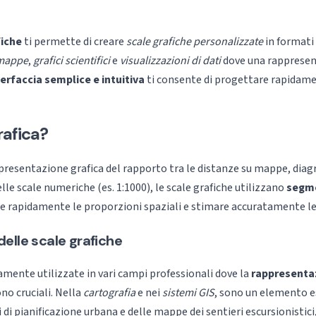
fiche
ti permette di creare
scale grafiche personalizzate
in formati
mappe
,
grafici scientifici
e
visualizzazioni di dati
dove una rappresent
terfaccia semplice e intuitiva
ti consente di progettare rapidamen
rafica?
presentazione grafica del rapporto tra le distanze su mappe, diagr
delle scale numeriche (es. 1:1000), le scale grafiche utilizzano
segmen
 rapidamente le proporzioni spaziali e stimare accuratamente le
elle scale grafiche
mente utilizzate in vari campi professionali dove la
rappresentaz
no cruciali. Nella
cartografia
e nei
sistemi GIS
, sono un elemento e
di pianificazione urbana e delle mappe dei sentieri escursionistici