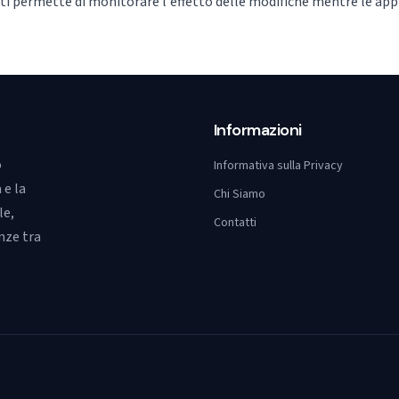
i permette di monitorare l'effetto delle modifiche mentre le appl
Informazioni
o
Informativa sulla Privacy
 e la
Chi Siamo
le,
Contatti
nze tra