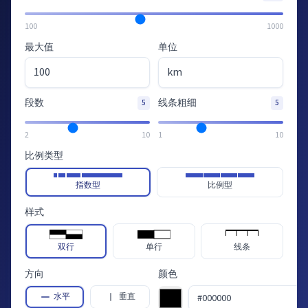
100
1000
最大值
单位
段数
线条粗细
5
5
2
10
1
10
比例类型
指数型
比例型
样式
双行
单行
线条
方向
颜色
水平
垂直