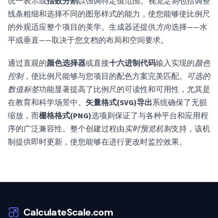
统一表示或
指数分割
以强调特定值范围。
视觉定制
包括调整
线条粗细和选择不同的图形样式的能力，使您能够使比例尺
的外观适应整个项目的美学。生成器还提供
方向
选择——水
平或垂直——取决于您文档的布局和空间要求。
通过直观的
颜色选择器
或直接
十六进制代码
输入实现的
颜色
控制
，使比例尺能够与您项目的配色方案完美匹配。
可选的
数值标签
功能显著提高了比例尺的可读性和可用性，尤其是
在教育和科学场景中。
矢量格式(SVG)导出
系统确保了无损
缩放，而
栅格格式(PNG)
选项则保证了与各种平台和应用程
序的广泛兼容性。整个创建过程由
实时预览机制
支持，该机
制提供即时更新，使您能够在进行更改时监控效果。
CalculateScale.com