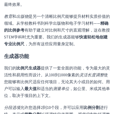
最终效果。
教育
和
出版物
是另一个清晰比例尺能够提升材料实质价值的
领域。从学校教科书到科学出版物和电子学习材料——
精确
的比例参考
有助于建立对比例和尺寸的直观理解，这在教授
STEM学科时尤为重要。我们的生成器能够
快速轻松地创建
专业比例尺
，为所有这些应用量身定制。
生成器功能
我们的
比例尺生成器
提供了一套全面的功能，专为最大的灵
活性和易用性而设计。从100到1000像素的
灵活长度调整
使
您能够将比例尺适应任何项目，无论其大小或目的如何。用
户可以输入
最大值
和适当的
测量单位
，如公里、米或其他单
位，取决于项目的上下文。
分段选项
允许您选择2到10个段，并可以应用
比例分割
进行