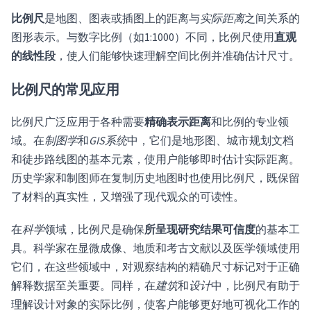
比例尺
是地图、图表或插图上的距离与
实际距离
之间关系的
图形表示。与数字比例（如1:1000）不同，比例尺使用
直观
的线性段
，使人们能够快速理解空间比例并准确估计尺寸。
比例尺的常见应用
比例尺广泛应用于各种需要
精确表示距离
和比例的专业领
域。在
制图学
和
GIS系统
中，它们是地形图、城市规划文档
和徒步路线图的基本元素，使用户能够即时估计实际距离。
历史学家和制图师在复制历史地图时也使用比例尺，既保留
了材料的真实性，又增强了现代观众的可读性。
在
科学
领域，比例尺是确保
所呈现研究结果可信度
的基本工
具。科学家在显微成像、地质和考古文献以及医学领域使用
它们，在这些领域中，对观察结构的精确尺寸标记对于正确
解释数据至关重要。同样，在
建筑
和
设计
中，比例尺有助于
理解设计对象的实际比例，使客户能够更好地可视化工作的