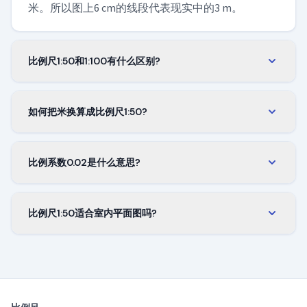
米。所以图上6 cm的线段代表现实中的3 m。
比例尺1:50和1:100有什么区别?
比例尺1:50是1:100的两倍大，在同一张图纸上能呈现
四倍的细节。需要看到家具与设备时选用1:50；需要
如何把米换算成比例尺1:50?
把整层或小型建筑放在一张图上时选用1:100。
将实际长度除以50。5 m的墙在图上是10 cm，3 m的
房间为6 cm。只要两边使用同一单位，此规则适用
比例系数0.02是什么意思?
于任何单位。
它是把实际长度乘以该数值，即可得到图上长度的
系数。实际长度 × 0.02 = 图上长度。不论单位如何，
比例尺1:50适合室内平面图吗?
系数始终一致。
适合。绘制平面图、家具布置与饰面细节时，1:50是
经典选择，因为它给标注与文字留有足够空间。整
栋建筑更适合1:100，施工详图则用1:20或1:10。