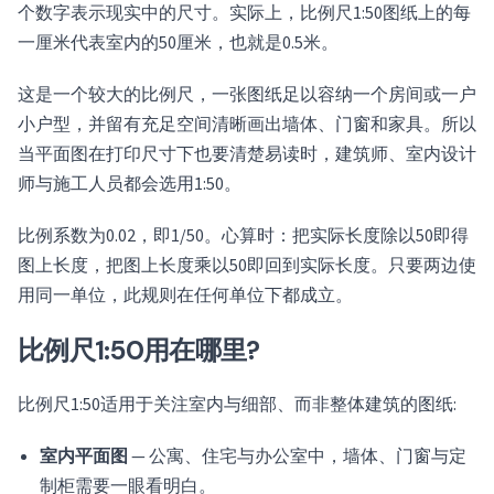
个数字表示现实中的尺寸。实际上，比例尺1:50图纸上的每
一厘米代表室内的50厘米，也就是0.5米。
这是一个较大的比例尺，一张图纸足以容纳一个房间或一户
小户型，并留有充足空间清晰画出墙体、门窗和家具。所以
当平面图在打印尺寸下也要清楚易读时，建筑师、室内设计
师与施工人员都会选用1:50。
比例系数为0.02，即1/50。心算时：把实际长度除以50即得
图上长度，把图上长度乘以50即回到实际长度。只要两边使
用同一单位，此规则在任何单位下都成立。
比例尺1:50用在哪里?
比例尺1:50适用于关注室内与细部、而非整体建筑的图纸:
室内平面图
— 公寓、住宅与办公室中，墙体、门窗与定
制柜需要一眼看明白。