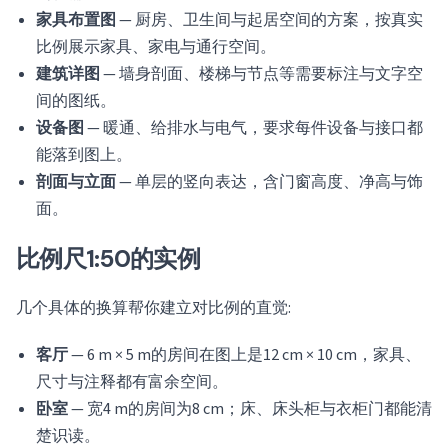
家具布置图
— 厨房、卫生间与起居空间的方案，按真实
比例展示家具、家电与通行空间。
建筑详图
— 墙身剖面、楼梯与节点等需要标注与文字空
间的图纸。
设备图
— 暖通、给排水与电气，要求每件设备与接口都
能落到图上。
剖面与立面
— 单层的竖向表达，含门窗高度、净高与饰
面。
比例尺1:50的实例
几个具体的换算帮你建立对比例的直觉:
客厅
— 6 m × 5 m的房间在图上是12 cm × 10 cm，家具、
尺寸与注释都有富余空间。
卧室
— 宽4 m的房间为8 cm；床、床头柜与衣柜门都能清
楚识读。