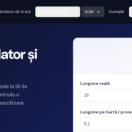
lculator de Scară
Alte Calculatoare
Scări
Exemple
ator și
Lungime reală
unde la 50 de
Introdu o
spunzătoare.
Lungime pe hartă / proi
Mod: calculul lungimilor din s