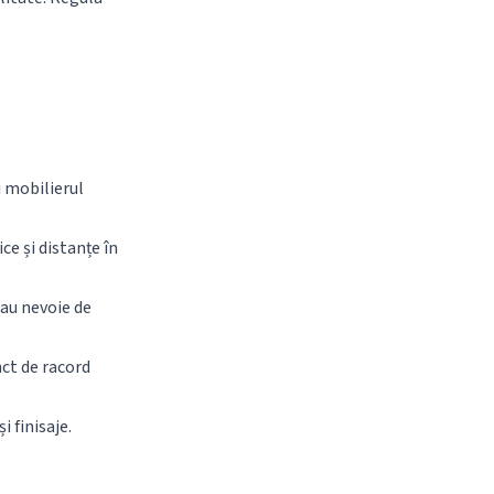
i mobilierul
ce și distanțe în
 au nevoie de
nct de racord
i finisaje.