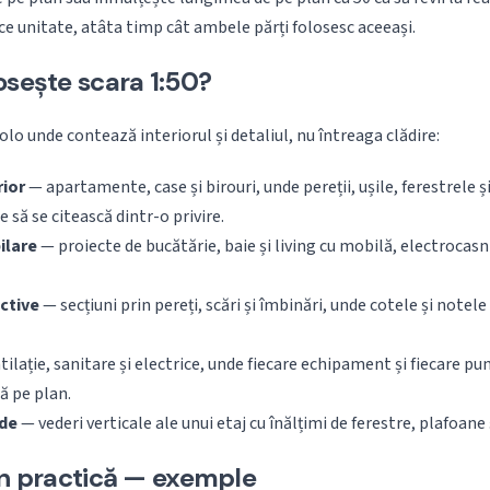
ce unitate, atâta timp cât ambele părți folosesc aceeași.
osește scara 1:50?
olo unde contează interiorul și detaliul, nu întreaga clădire:
rior
— apartamente, case și birouri, unde pereții, ușile, ferestrele ș
e să se citească dintr-o privire.
ilare
— proiecte de bucătărie, baie și living cu mobilă, electrocasni
ctive
— secțiuni prin pereți, scări și îmbinări, unde cotele și notele
ilație, sanitare și electrice, unde fiecare echipament și fiecare pu
ă pe plan.
ade
— vederi verticale ale unui etaj cu înălțimi de ferestre, plafoane ș
în practică — exemple