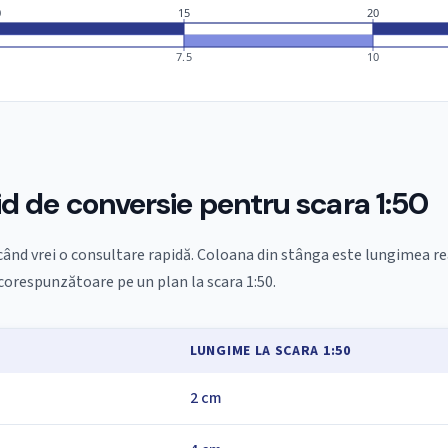
0
15
20
7.5
10
id de conversie pentru scara 1:50
când vrei o consultare rapidă. Coloana din stânga este lungimea rea
orespunzătoare pe un plan la scara 1:50.
Ă
LUNGIME LA SCARA 1:50
2 cm