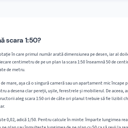
ă scara 1:50?
notație în care primul număr arată dimensiunea pe desen, iar al do
 fiecare centimetru de pe un plan la scara 1:50 înseamnă 50 de centi
tate de metru.
l de mare, așa că o singură cameră sau un apartament mic încape p
tru a desena clar pereții, ușile, ferestrele și mobilierul. De aceea, ar
ructorii aleg scara 1:50 ori de câte ori planul trebuie să fie lizibil chi
ar.
ste 0,02, adică 1/50. Pentru calcule în minte: împarte lungimea rea
pe plan sau înmulțește lungimea de pe plan cu 50 ca să revii la rea