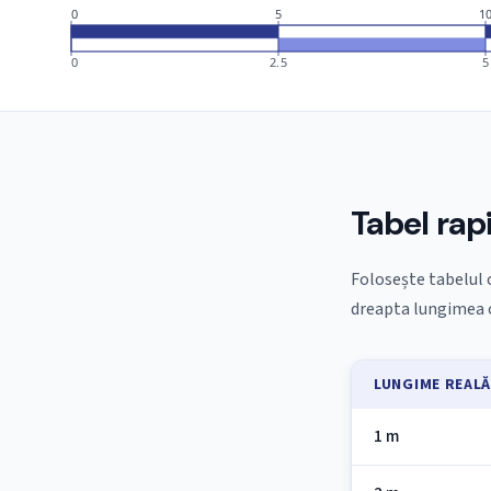
0
5
1
0
2.5
5
Tabel rap
Folosește tabelul 
dreapta lungimea c
LUNGIME REAL
1 m