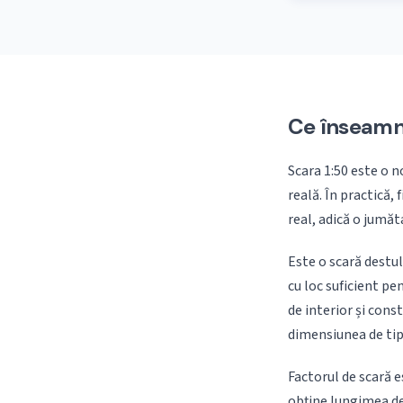
Ce înseamn
Scara 1:50 este o 
reală. În practică,
real, adică o jumă
Este o scară destu
cu loc suficient pen
de interior și const
dimensiunea de tip
Factorul de scară e
obține lungimea de 