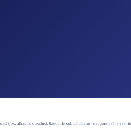
ală (jos, albastru deschis). Banda de sub calculator reacționează la valorile