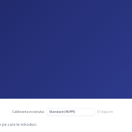
Calibrarea ecranului
37.8 px/cm
 pe care le introduci.