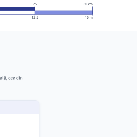
25
30 cm
12.5
15 m
lă, cea din