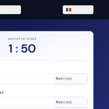
Articole
Română
RAPORT DE SCARĂ
1
:
50
ect
cară