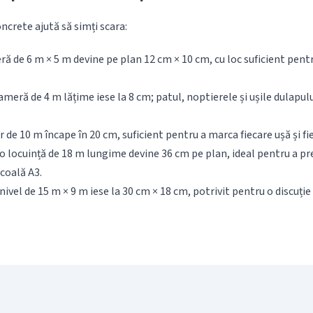
ncrete ajută să simți scara:
ă de 6 m × 5 m devine pe plan 12 cm × 10 cm, cu loc suficient pentr
meră de 4 m lățime iese la 8 cm; patul, noptierele și ușile dulapul
 de 10 m încape în 20 cm, suficient pentru a marca fiecare ușă și fi
o locuință de 18 m lungime devine 36 cm pe plan, ideal pentru a p
coală A3.
ivel de 15 m × 9 m iese la 30 cm × 18 cm, potrivit pentru o discuți