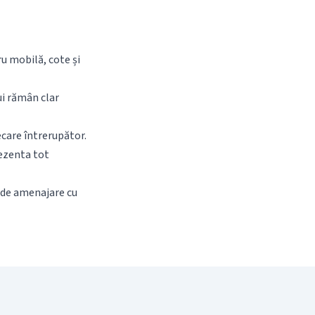
u mobilă, cote și
ui rămân clar
ecare întrerupător.
rezenta tot
e de amenajare cu