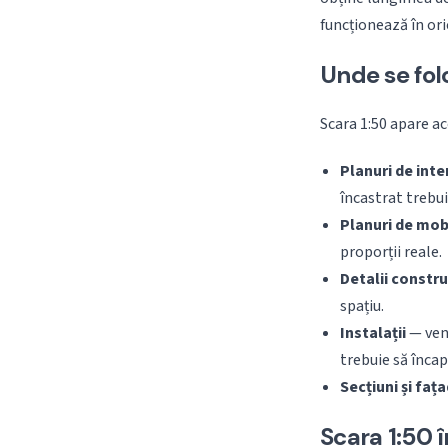
funcționează în ori
Unde se fol
Scara 1:50 apare ac
Planuri de inte
încastrat trebui
Planuri de mob
proporții reale.
Detalii constru
spațiu.
Instalații
— vent
trebuie să încap
Secțiuni și faț
Scara 1:50 