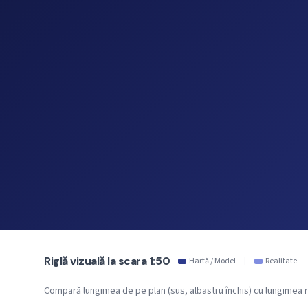
Riglă vizuală la scara 1:50
Hartă / Model
|
Realitate
Compară lungimea de pe plan (sus, albastru închis) cu lungimea re