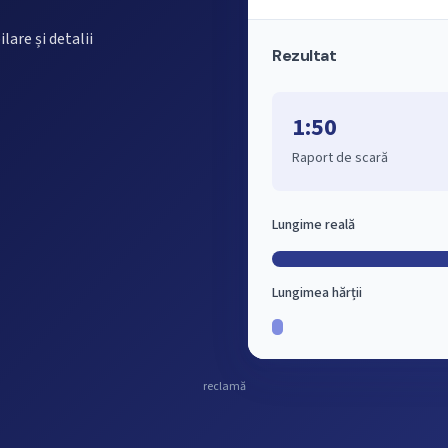
lare și detalii
Rezultat
1:50
Raport de scară
Lungime reală
Lungimea hărții
reclamă