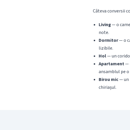
Câteva conversii co
Living
— o camer
note.
Dormitor
— o ca
lizibile.
Hol
— un coridor
Apartament
— 
ansamblul pe o 
Birou mic
— un n
chiriașul.