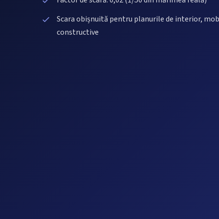
Factor de scară: 0,02 (1/50 din mărimea reală)
Scara obișnuită pentru planurile de interior, mobi
constructive