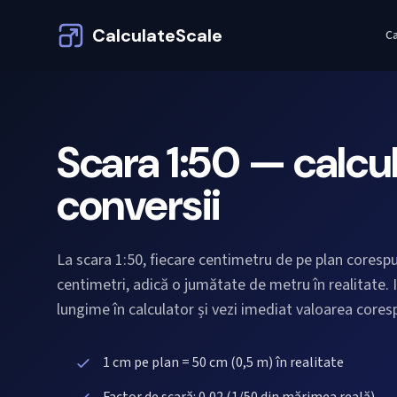
CalculateScale
Ca
Scara 1:50 — calcul
conversii
La scara 1:50, fiecare centimetru de pe plan coresp
centimetri, adică o jumătate de metru în realitate. 
lungime în calculator și vezi imediat valoarea core
1 cm pe plan = 50 cm (0,5 m) în realitate