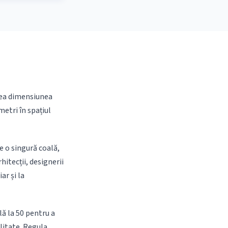
ilea dimensiunea
metri în spațiul
e o singură coală,
hitecții, designerii
ar și la
lă la 50 pentru a
litate. Regula